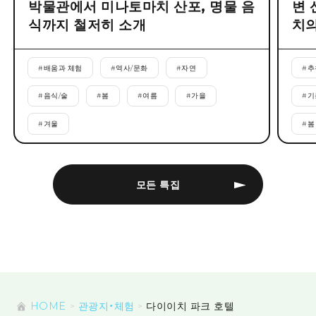
박물관에서 미나토마치 산포, 명물 음
변 
식까지 철저히 소개
치의
#
배움과 체험
#
역사/문화
#
자연
#
추
#
음식/술
#
봄
#
여름
#
가을
#
기
#
겨울
#
봄
모든 특집
HOME
관광지・체험
다이이치 파크 호텔