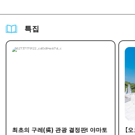
특집
최초의 구레(吳) 관광 결정판! 야마토
【오