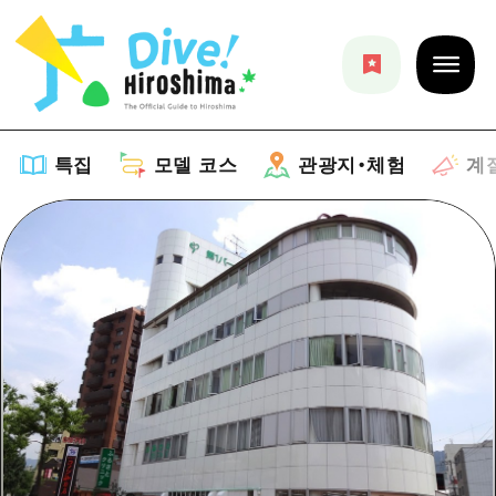
특집
모델 코스
관광지・체험
계
특집
목록
모델 코스
추천
목록
관광지・체험
아트
Dive! Hiroshima 공식 가이드
목록
이벤트/축제
계절 정보
Hiroshima Moshimo Travel
히로시마시 주변
음식/술