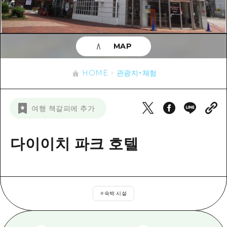
이벤트
히로시마시 주변
아키(安芸)
사이클링
아키(安芸)
빈고(備後)
유용한 정보
쇼핑
빈고(備後)
MAP
비북(備北)
스포츠
목록
HOME
비북(備北)
게이호쿠(芸北)
HOME
관광지・체험
나이트 라이프
접근
게이호쿠(芸北)
미야지마(宮島) 주변
세계유산
보조 트래픽 요약
뉴스
미야지마(宮島) 주변
여행 책갈피에 추가
야마구치(山口)현 동부
배움과 체험
시설 혼잡 상황
야마구치(山口)현 동부
에히메(愛媛)현
기준
다이이치 파크 호텔
히로시마 OMOTENASHI 패스
빠른 여행
시마네(島根)현
역사/문화
수하물 보관 및 배송 서비스
당일치기
치유
HIROSHIMA FREE Wi-Fi
반나절
#
숙박 시설
자연
외국인 여행자용 거리 관광안내소
1박 2일
자원봉사 가이드