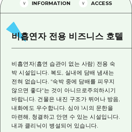
2박 3일
INFORMATION
ACCESS
히로시마현내 매력을 동영상으로 소개!
자주 묻는 질문
사진 다운로드
비흡연자 전용 비즈니스 호텔
재해가 발생했을 때의 교통 정보
관광 안내 책자
비흡연자(흡연 습관이 없는 사람) 전용 숙
박 시설입니다. 복도, 실내에 담배 냄새는
전혀 없습니다. "숙박 중에 담배를 피우지
않으면 좋다"는 것이 아니므로주의하시기
바랍니다. 건물은 내진 구조가 뛰어나 방음,
내화에도 우수합니다. 심야 1시의 문한을
마련해, 청결하고 안면 수 있는 시설입니다.
내과 클리닉이 병설되어 있습니다.