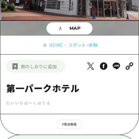
あたらしい非日常
旬情報
安芸
サイクリング
広島市周辺
お役立ち情報
備後
ショッピング
安芸
MAP
備北
スポーツ
お役立ち情報一覧
HOME
備後
HOME
スポット・体験
芸北
ナイトライフ
アクセス
備北
宮島周辺
世界遺産
二次交通まとめ
新着情報
芸北
旅のしおりに追加
山口県東部
学び・体験
施設の混雑状況のお知らせ
宮島周辺
お問い合わせ
愛媛県
定番
第一パークホテル
お得な周遊チケット
山口県東部
事業者・学校関係者の皆さま
島根県
歴史・文化
手荷物預かり・配送サービス
弾丸
だいいちぱーくほてる
癒し
広島おもてなしパス
日帰り
自然
HIROSHIMA FREE Wi-Fi
#
宿泊施設
半日
観光案内所