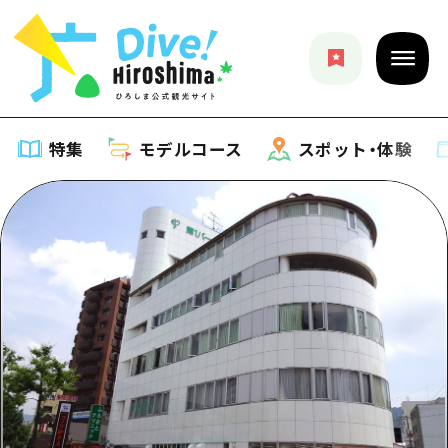
特集
モデルコース
スポット・体験
特集
特集一覧
モデルコース
おすすめ
モデルコース一覧
スポット・体験
アート
Dive! Hiroshima 公式ガイド
スポット・体験一覧
イベント・祭り
イベント
広島もしもトラベル
広島市周辺
グルメ・酒