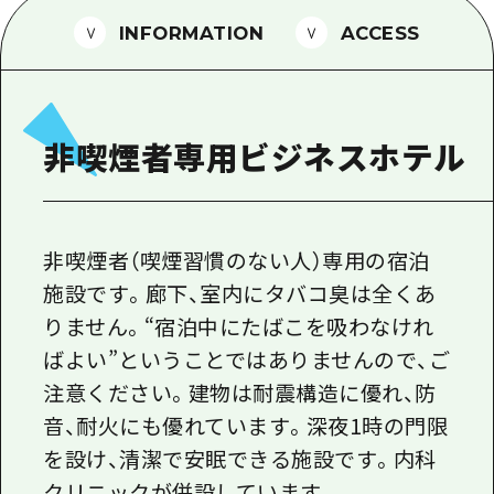
1泊2日
広島県を訪れる外国人旅行者向け情報一
INFORMATION
ACCESS
2泊3日
ボランティアガイド
ユニバーサルツーリズム
非喫煙者専用ビジネスホテル
ガイドブック
広島県の魅力を動画でご紹介！
よくあるご質問
非喫煙者（喫煙習慣のない人）専用の宿泊
施設です。廊下、室内にタバコ臭は全くあ
メディア掲載情報
りません。“宿泊中にたばこを吸わなけれ
フォトダウンロード
ばよい”ということではありませんので、ご
関連リンク
注意ください。建物は耐震構造に優れ、防
音、耐火にも優れています。深夜1時の門限
を設け、清潔で安眠できる施設です。内科
クリニックが併設しています。