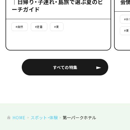
｜日帰り・子連れ・島旅で選ぶ夏のビ
会
ーチガイド
#
お
#
自然
#
定番
#
夏
#
夏
すべての特集
HOME
スポット・体験
第一パークホテル