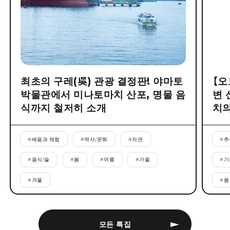
최초의 구레(吳) 관광 결정판! 야마토
【오
박물관에서 미나토마치 산포, 명물 음
변 
식까지 철저히 소개
치의
#
배움과 체험
#
역사/문화
#
자연
#
추
#
음식/술
#
봄
#
여름
#
가을
#
기
#
겨울
#
봄
모든 특집