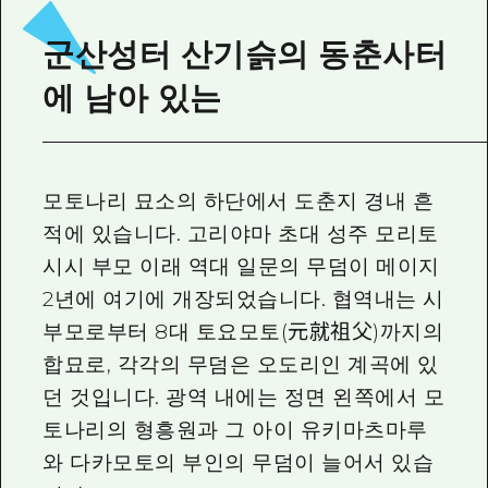
2박 3일
히로시마현내 매력을 동영상으로 소개!
군산성터 산기슭의 동춘사터
자주 묻는 질문
에 남아 있는
사진 다운로드
재해가 발생했을 때의 교통 정보
모토나리 묘소의 하단에서 도춘지 경내 흔
관광 안내 책자
적에 있습니다. 고리야마 초대 성주 모리토
시시 부모 이래 역대 일문의 무덤이 메이지
2년에 여기에 개장되었습니다. 협역내는 시
부모로부터 8대 토요모토(元就祖父)까지의
합묘로, 각각의 무덤은 오도리인 계곡에 있
던 것입니다. 광역 내에는 정면 왼쪽에서 모
토나리의 형흥원과 그 아이 유키마츠마루
와 다카모토의 부인의 무덤이 늘어서 있습