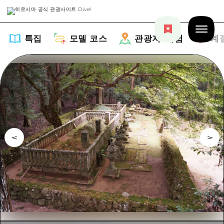
특집
모델 코스
관광지・체험
계
특집
목록
모델 코스
추천
목록
관광지・체험
아트
Dive! Hiroshima 공식 가이드
목록
이벤트/축제
계절 정보
Hiroshima Moshimo Travel
히로시마시 주변
음식/술