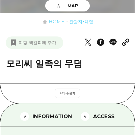
이벤트
히로시마시 주변
MAP
아키(安芸)
사이클링
아키(安芸)
빈고(備後)
유용한 정보
쇼핑
HOME
관광지・체험
빈고(備後)
비북(備北)
스포츠
목록
HOME
비북(備北)
여행 책갈피에 추가
게이호쿠(芸北)
나이트 라이프
접근
게이호쿠(芸北)
미야지마(宮島) 주변
세계유산
보조 트래픽 요약
모리씨 일족의 무덤
뉴스
미야지마(宮島) 주변
야마구치(山口)현 동부
배움과 체험
시설 혼잡 상황
야마구치(山口)현 동부
에히메(愛媛)현
기준
히로시마 OMOTENASHI 패스
빠른 여행
시마네(島根)현
#
역사/문화
역사/문화
수하물 보관 및 배송 서비스
당일치기
치유
HIROSHIMA FREE Wi-Fi
반나절
INFORMATION
ACCESS
자연
외국인 여행자용 거리 관광안내소
1박 2일
자원봉사 가이드