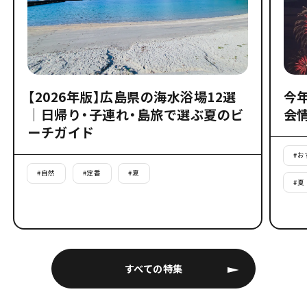
【2026年版】広島県の海水浴場12選
今
｜日帰り・子連れ・島旅で選ぶ夏のビ
会
ーチガイド
#
お
#
自然
#
定番
#
夏
#
夏
すべての特集