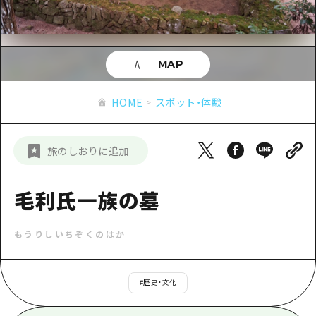
あたらしい非日常
旬情報
安芸
サイクリング
広島市周辺
お役立ち情報
備後
ショッピング
安芸
MAP
備北
スポーツ
お役立ち情報一覧
HOME
備後
HOME
スポット・体験
芸北
ナイトライフ
アクセス
備北
宮島周辺
世界遺産
二次交通まとめ
新着情報
芸北
旅のしおりに追加
山口県東部
学び・体験
施設の混雑状況のお知らせ
宮島周辺
お問い合わせ
愛媛県
定番
毛利氏一族の墓
お得な周遊チケット
山口県東部
事業者・学校関係者の皆さま
島根県
歴史・文化
手荷物預かり・配送サービス
弾丸
もうりしいちぞくのはか
癒し
広島おもてなしパス
日帰り
自然
HIROSHIMA FREE Wi-Fi
#
歴史・文化
半日
観光案内所