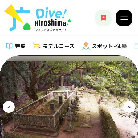
特集
モデルコース
スポット・体験
特集
特集一覧
モデルコース
おすすめ
モデルコース一覧
スポット・体験
アート
Dive! Hiroshima 公式ガイド
スポット・体験一覧
イベント・祭り
イベント
広島もしもトラベル
広島市周辺
グルメ・酒