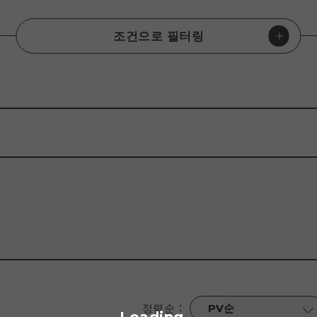
조건으로 필터링
문화
#
평화
#
자연
#
이벤트/축제
#
먹거리/술
#
세계유산
영장
#
가이드 투어
#
물건 만들기
#
시설 견학
#
온라인
#
온천/
름
#
가을
#
겨울
정렬순
：