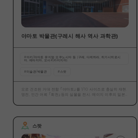
행의 즐거움이 펼쳐집니다. 역사적인 경관과 함께 현역의 함선
을 가까이서 바라볼 수 있는 이 도시만의 특별한 크루즈 체험입
니다.
야마토 박물관(구레시 해사 역사 과학관)
#
아키/야마토 뮤지엄·오쿠노시마 등 (구레, 다케하라, 히가시히로시
마, 에타지마, 오사키카미지마)
#
미술관/박물관
#
스팟
오로 건조된 거대 전함 「야마토」를 1/10 사이즈로 충실히 재현.
영전, 인간 어뢰 「회천」등의 실물을 전시. 메이지 이후의 일본
의 근대화의 역사 그 자체인 「오의 역사」와, 그 근대화의 초석
이 된 조선, 제강을 비롯한 각종의 「과학 기술」을 선인의 노력
이나 당시의 생활·문화에 접하면서 소개합니다.
스팟