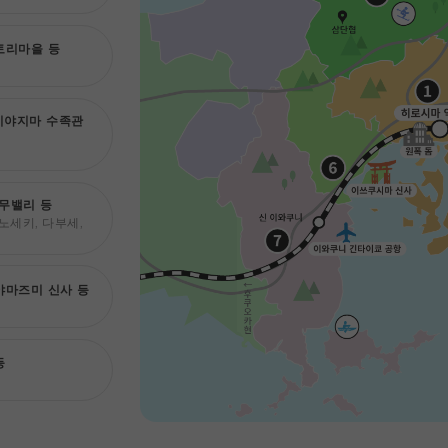
토리마을 등
미야지마 수족관
무밸리 등
노세키, 다부세,
야마즈미 신사 등
등