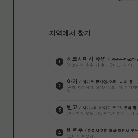
지역에서 찾기
히로시마시 주변
/
원폭돔·마쓰다 
1
(히로시마, 후추, 가이타, 구마노, 사카)
아키
/
야마토 뮤지엄·오쿠노시마 등
2
(구레, 다케하라, 히가시히로시마, 에타지
마)
빈고
/
시마나미 카이도·토모노우라 등
3
(후쿠야마, 오노미치, 후추, 미하라, 세라,
비호쿠
/
다이샤쿠쿄 협곡·미요시 모노
4
(쇼바라, 미요시)