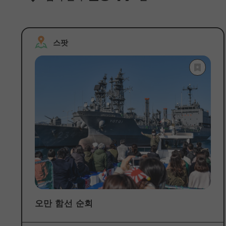
스팟
오만 함선 순회