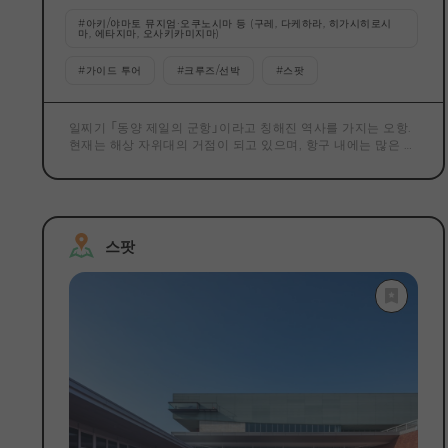
#
아키/야마토 뮤지엄·오쿠노시마 등 (구레, 다케하라, 히가시히로시
마, 에타지마, 오사키카미지마)
#
가이드 투어
#
크루즈/선박
#
스팟
일찌기 「동양 제일의 군항」이라고 칭해진 역사를 가지는 오항.
현재는 해상 자위대의 거점이 되고 있으며, 항구 내에는 많은 함
정이 정박하고 있습니다. 그 날에 의해 정박하고 있는 함정의 종
류나 수가 다르기 때문에, 방문할 때마다 볼 수 있는 경치가 바
뀌는 것도, 이 장소 특유의 매력입니다. 이 크루즈에서는 현역의
잠수함과 호위함을 해상에서 가까운 거리에서 바라볼 수 있어
육상에서는 결코 맛볼 수 없는 현장감 넘치는 모습을 마음껏 즐
스팟
길 수 있습니다. 소요시간은 약 35분. 가장 큰 매력은 함선을 알
게 된 가이드에 의한 생해설입니다. 각 함정의 역할과 특징을 유
머를 섞어 알기 쉽게 설명해주기 때문에 예비 지식이 없어도 충
분히 즐길 수 있습니다. 또, 일의 입 시각에 맞추어 출항하는 특
별편 「유쿠레 크루즈」도 추천입니다. 라파의 취주와 함께 자위
함기가 내려지는 의식은 오에서밖에 볼 수 없는 엄격한 광경입
니다. 2일 전까지의 예약제제로 주말이나 연휴는 사전에 빈 상
황을 확인해, 빨리 예약을 해 두는 것을 추천합니다. 오를 방문
했다면, 함께 즐기고 싶은 것이 현지 음식의 대표격 「오카이 자
카레」입니다. 각 함정의 레시피를 충실히 재현하고 있어, 점포
마다 다른 맛을 즐길 수 있는 것이 묘미. 함정 연고의 음식과 해
상에서의 박력 있는 경치를 아울러 즐기는 것으로, 오 특유의 여