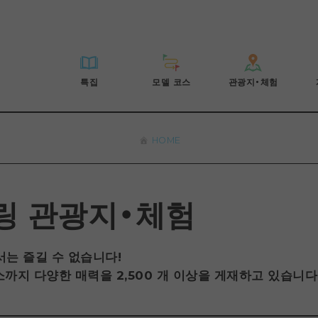
HIROSHIMA FREE Wi-Fi
사이클링
히로시마시 주변
배움과 체험
목록
사진 다운로드
빠른 여행
oshima 공식 가이드
외국인 여행자용 거리 관광안내소
쇼핑
아키(安芸)
기준
히로시마시 주변
재해가 발생했을 
당일치기
특집
모델 코스
관광지・체험
Moshimo Travel
자원봉사 가이드
스포츠
빈고(備後)
역사/문화
아키(安芸)
관광 안내 책자
반나절
특집
모델 코스
관광지・체험
히로시마현내 매력을 동영상으로 소개!
나이트 라이프
비북(備北)
치유
빈고(備後)
1박 2일
자주 묻는 질문
세계유산
게이호쿠(芸北)
자연
비북(備北)
2박 3일
HOME
목록
목록
사이클링
배움과 체험
히로시마시 주변
목록
HIROSHIMA FREE W
미야지마(宮島) 주변
게이호쿠(芸北)
ive! Hiroshima 공식 가이드
접근
쇼핑
기준
아키(安芸)
히로시마시 주변
외국인 여행자용 거리 
야마구치(山口)현 동부
미야지마(宮島) 주변
iroshima Moshimo Travel
보조 트래픽 요약
스포츠
역사/문화
빈고(備後)
아키(安芸)
자원봉사 가이드
야마구치(山口)현 동부
링 관광지・체험
/축제
시설 혼잡 상황
나이트 라이프
치유
비북(備北)
빈고(備後)
히로시마현내 매력을 동
에히메(愛媛)현
술
히로시마 OMOTENASHI 패스
세계유산
자연
게이호쿠(芸北)
비북(備北)
자주 묻는 질문
시마네(島根)현
는 즐길 수 없습니다!
수하물 보관 및 배송 서비스
미야지마(宮島) 주변
게이호쿠(芸北)
까지 다양한 매력을 2,500 개 이상을 게재하고 있습니다
야마구치(山口)현 동부
미야지마(宮島) 주변
야마구치(山口)현 동부