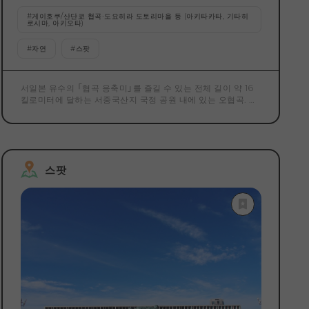
#
게이호쿠/산단쿄 협곡·도요히라 도토리마을 등 (아키타카타, 기타히
로시마, 아키오타)
#
자연
#
스팟
서일본 유수의 「협곡 응축미」를 즐길 수 있는 전체 길이 약 16
킬로미터에 달하는 서중국산지 국정 공원 내에 있는 오협곡. 협
곡 안에는 「흑연」 「사루히」 「2단 폭포」 「3단 폭포」 등 볼거리
가 많이 있습니다. 단풍의 명소로도 유명합니다(10월 하순~11월
하순경). 3단 협내에는 '흑연'과 '사루히'의 2개의 도주가 있으
며, 산책로와는 다른 도주로부터의 경치는 별개입니다. ※니단
폭포에는 원숭이 비도배를 타지 않으면 갈 수 없습니다. 또한 삼
스팟
단협에는 2개의 테라피 로드가 있습니다. 카약과 SUP 등도 인
기로 대자연을 만끽하는 액티비티도 충실합니다. 산단 협산 산
책로의 산책 가능 구간의 최신 정보는 아래에서 확인하십시오.
＜통행 가능 구간 최신 정보＞ https://cs-
akiota.or.jp/news/tuukoudome-2/ 되는 경우가 있으므로,
사전에 확인하신 후, 외출해 주십시오. ＜도후나 운행 정보＞
https://cs-akiota.or.jp/news/sandankyo-close44/