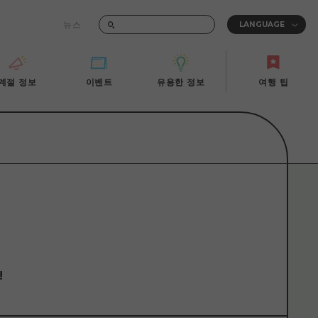
뉴스
때의 교통 정보
계절 정보
이벤트
유용한 정보
여행 팁
계절 정보
이벤트
유용한 정보
여행 팁
i-Fi
빠른 여행
사진 다운로드
관광안내소
당일치기
재해가 발생했을 때의 교통 정보
반나절
관광 안내 책자
영상으로 소개!
1박 2일
2박 3일
!