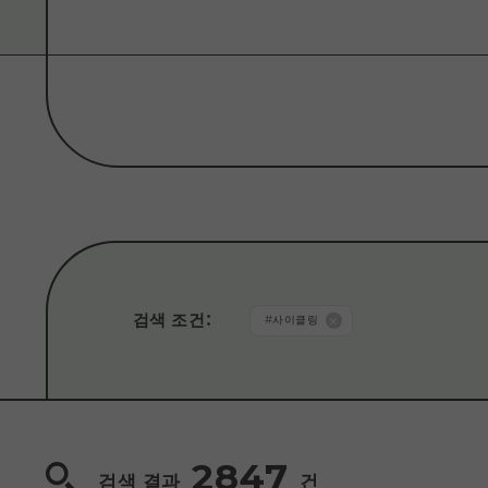
종류에서 찾기
#
스팟
#
체험
카테고리로 찾기
#
쇼핑
#
아트
#
미술관/박물관
#
역사/
검색 조건
：
#
사이클링
#
공원
#
캠프장
#
테마파크
#
비치/수
#
숙박 시설
#
안전 안심 대책
#
봄
#
여
2847
검색 결과
건