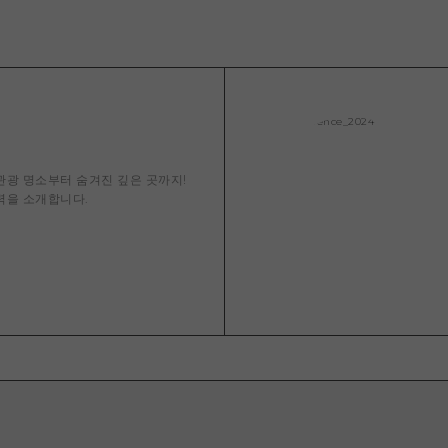
에히메(愛媛)현
시마네(島根)현
광 명소부터 숨겨진 깊은 곳까지!
력을 소개합니다.