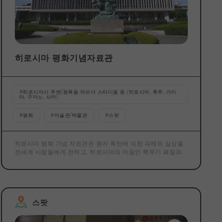
히로시마 평화기념자료관
#
히로시마시 주변/원폭돔·마쓰다 스타디움 등 (히로시마, 후추, 가이
타, 구마노, 사카)
#
평화
#
미술관/박물관
#
스팟
히로시마 평화 기념 자료관은 원자 폭탄에 의한 피해의 실상을
전세계 사람들에게 전하고, 히로시마의 마음인 핵무기 폐절과
세계 영구 평화의 실현에 기여하는 것을 목적으로 1955년에 개
관했습니다. 1945년 8월 6일 오전 8시 15분, 히로시마는 세계
최초로 원자폭탄으로 인한 피해를 입었습니다. 거리는 대부분
파괴되었고 많은 사람들의 삶이 빼앗겼습니다. 간신히 살아남
은 사람도 마음과 몸에 큰 통증을 받고 많은 피폭자가 지금도 고
스팟
통받고 있습니다. 평화 기념 자료관은, 피폭자의 유품이나 피폭
의 참상을 나타내는 사진이나 자료를 수집·전시하는 것과 동시
에, 히로시마의 피폭 전후의 행보나 핵 시대의 상황 등에 대해서