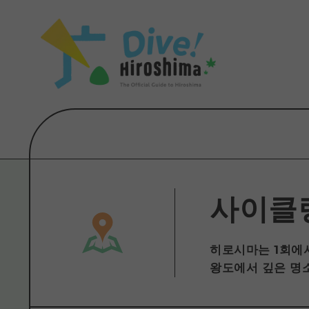
목록
목록
목록
접근
Dive! Hir
추천
보조 트래픽 요약
Hiroshima 
아트
시설 혼잡 상황
이벤트/축제
히로시마 OMOTENASHI 패스
음식/술
목록
수하물 보관 및 배송 서비스
추천
D
아트
H
사이클
이벤트
음식/
히로시마는 1회에서
왕도에서 깊은 명소