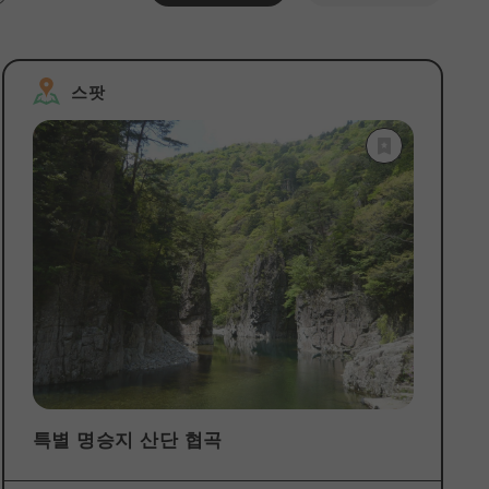
조건 삭제
스팟
특별 명승지 산단 협곡