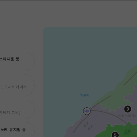
스타디움 등
마, 오사키카미지
 진세키 고원)
노케 뮤지엄 등