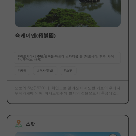
슉케이엔(縮景園)
#
히로시마시 주변/원폭돔·마쓰다 스타디움 등 (히로시마, 후추, 가이
타, 구마노, 사카)
#
공원
#
역사/문화
#
스팟
모토와 6년(1620)에, 차인으로 알려진 아사노번 가로의 우에다
무네카게에 의해, 아사노번주의 별저의 정원으로서 축성되었습
니다. 중국의 세계적인 경승지 "서호"를 모방해 만들어졌다고도
전해지고 있는 원내는, 야마가와의 경, 경경의 태, 심산의 치를
정원 안으로 축경하고 있기 때문에, 축경원」이라고 명명되었습
니다. 원의 중앙에 파낸 헛간 연못에는 크고 작은 섬이 떠오르
고, 교묘하게 배치된 계곡, 다리, 아즈마야를 회유하면서 즐길
스팟
수 있기 때문에, 회유식 정원 모두 칭합니다. 쇼와 20년(1945
년), 원폭에 의해 괴멸 상태가 되었습니다만, 현재는 청풍관, 아
키즈키테이 등도 복원되고 있습니다. G7 히로시마 정상회의