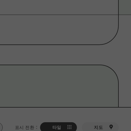
#
사이클링
#
나이트 라이프
#
스포츠
스파
#
미치노에키
#
스키
#
크루즈/선박
표시 전환
：
타일
지도