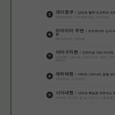
게이호쿠
/
산단쿄 협곡·도요히라 도
5
(아키타카타, 기타히로시마, 아키오타)
미야지마 주변
/
이쓰쿠시마 신사·
등
6
(하쓰카이치, 오타케)
야마구치현
/
긴타이쿄 다리·미카와 
7
(이와쿠니,야나이, 스오오시마, 와키, 가미
히라오)
에히메현
/
다타라 시마나미 공원·오
8
(이마바리, 가미지마)
시마네현
/
시마네 해양관 아쿠아스 
9
(하마다, 미사토, 읍 남, 이이난, 가와모토)