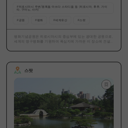
#
히로시마시 주변/원폭돔·마쓰다 스타디움 등 (히로시마, 후추, 가이
타, 구마노, 사카)
#
공원
#
평화
#
세계유산
#
스팟
평화기념공원은 히로시마시의 중심부에 있는 광대한 공원으로,
세계의 영구평화를 기원하여 폭심지에 가까운 이 장소에 건설
되었습니다. 원내에는 세계 유산에 등록되어 있는 원폭 돔과 원
폭 투하 당시의 히로시마의 모습을 전시한 히로시마 평화 기념
자료관, 원폭 사몰자 위령비, 국립 히로시마 원폭 사몰자 추도
평화 기념관, 히로시마 국제 회의장 등 있습니다. 평화에의 소원
을 담아 울리는 평화의 종소리는, 환경성이 선택한, 남기고 싶은
스팟
일본의 소리 풍경 100선에도 선택되고 있습니다.