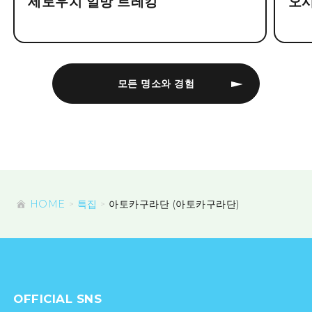
세토우치 일망 트레킹
오
모든 명소와 경험
HOME
특집
아토카구라단 (아토카구라단)
OFFICIAL SNS