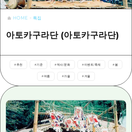
이벤트
히로시마시 주변
아키(安芸)
사이클링
아키(安芸)
HOME
특집
빈고(備後)
유용한 정보
쇼핑
빈고(備後)
비북(備北)
아토카구라단 (아토카구라단)
스포츠
목록
HOME
비북(備北)
게이호쿠(芸北)
나이트 라이프
접근
게이호쿠(芸北)
미야지마(宮島) 주변
세계유산
보조 트래픽 요약
뉴스
미야지마(宮島) 주변
#
추천
#
기준
#
역사/문화
#
이벤트/축제
#
봄
야마구치(山口)현 동부
배움과 체험
시설 혼잡 상황
야마구치(山口)현 동부
#
여름
#
가을
#
겨울
에히메(愛媛)현
기준
히로시마 OMOTENASHI 패스
빠른 여행
시마네(島根)현
역사/문화
수하물 보관 및 배송 서비스
당일치기
치유
HIROSHIMA FREE Wi-Fi
반나절
자연
외국인 여행자용 거리 관광안내소
1박 2일
자원봉사 가이드