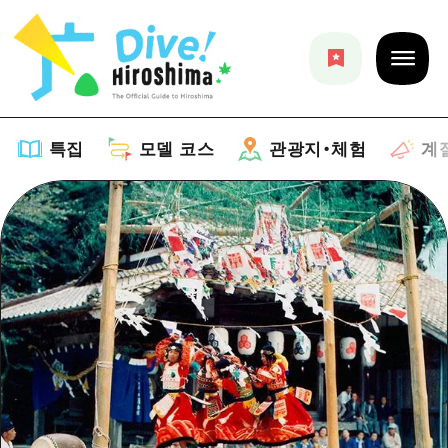
특집
모델 코스
관광지・체험
계
특집
목록
모델 코스
추천
목록
관광지・체험
아트
Dive! Hiroshima 공식 가이드
목록
이벤트/축제
계절 정보
Hiroshima Moshimo Travel
히로시마시 주변
음식/술