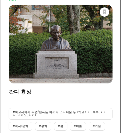
간디 흉상
#
히로시마시 주변/원폭돔·마쓰다 스타디움 등 (히로시마, 후추, 가이
타, 구마노, 사카)
#
역사/문화
#
평화
#
봄
#
여름
#
가을