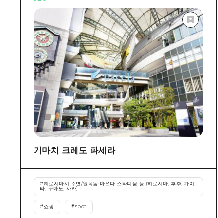
기마치 크레도 파세라
#
히로시마시 주변/원폭돔·마쓰다 스타디움 등 (히로시마, 후추, 가이
타, 구마노, 사카)
#
쇼핑
#
spot