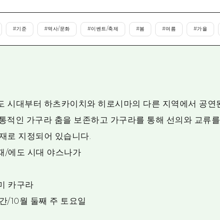
에히메(愛媛)현
시마네(島根)현
#
기준
#
역사/문화
#
이벤트/축제
#
봄
#
여름
#
가을
도 시대부터 하츠카이치와 히로시마의 다른 지역에서 공연된
통적인 가구라 춤을 보존하고 가구라를 통해 선의와 교류를
재로 지정되어 있습니다.
때/에도 시대 야스나가
미 카구라
/10월 둘째 주 토요일