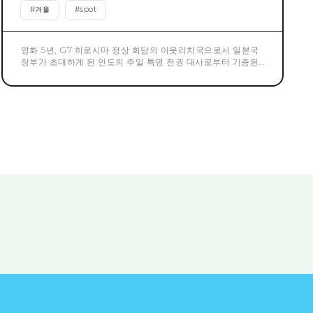
#
겨울
#
spot
영화 5년, G7 히로시마 정상 회담의 아웃리치국으로서 일본국
정부가 초대하게 된 인도의 주일 특명 전권 대사로부터 기증된,
평화와 비폭력의 사도로서 세계에 알려진 마하토마 건디 흉상.
「평화도시」로 알려져, 인류의 회복력과 불굴의 정신을 나타내
는 현저한 예라고도 할 수 있는 히로시마시에 기증하고 싶다는
희망으로 설치가 결정되었습니다.