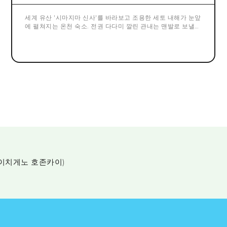
세계 유산 '시마지마 신사'를 바라보고 조용한 세토 내해가 눈앞
에 펼쳐지는 온천 숙소. 전권 다다미 깔린 관내는 맨발로 보낼
수 있는 편안함, 굉장한 바다를 바라보면서 온천에 치유됩니다.
 이치게노 호존카이)