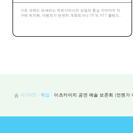
기쵸 크레도 파세라는 히로시마시의 상업의 중심 지야마치 지
구에 위치해, 이벤트가 빈번히 개최되거나 11F의 NTT 클레드홀
에서는 다양한 행사가 행해지는 등 엔터테인먼트가 충실한 쇼
핑 센터입니다. 겨울 높이 15m의 거대한 크리스마스 트리는 히
로시마의 겨울 풍물시로 정착되어 많은 고객에게 즐길 수 있습
니다. 소고 히로시마점 신관, 히로시마 버스 센터, 리가 로얄 호
텔 히로시마와 연결되어 있어 근처의 원폭 돔에도 가깝고 세계
각국의 관광객이나 현내외로부터의 손님으로 언제나 붐비고 있
습니다.
HOME
특집
이츠카이치 공연 예술 보존회 (언젠가