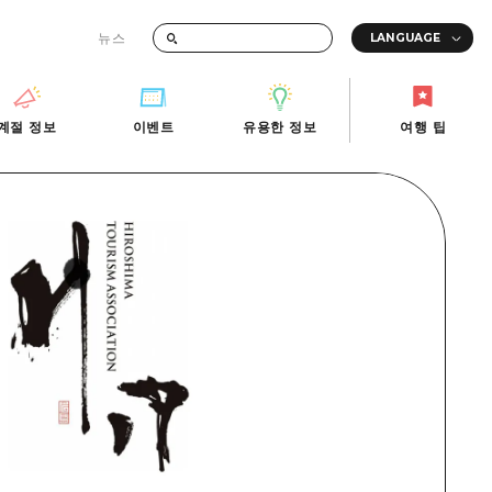
뉴스
때의 교통 정보
계절 정보
이벤트
유용한 정보
여행 팁
계절 정보
이벤트
유용한 정보
여행 팁
i-Fi
빠른 여행
사진 다운로드
관광안내소
당일치기
재해가 발생했을 때의 교통 정보
반나절
관광 안내 책자
영상으로 소개!
1박 2일
2박 3일