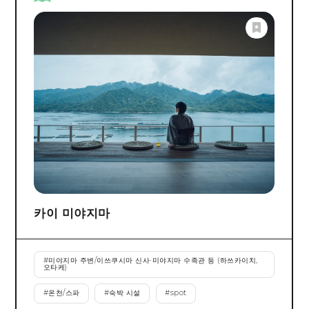
카이 미야지마
#
미야지마 주변/이쓰쿠시마 신사·미야지마 수족관 등 (하쓰카이치,
오타케)
#
온천/스파
#
숙박 시설
#
spot