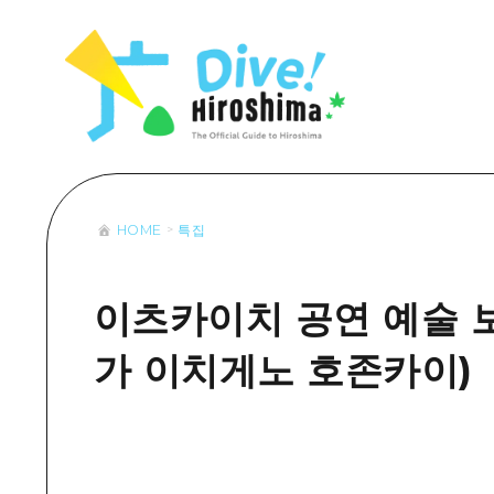
목록
목록
목록
접근
Dive! Hir
추천
보조 트래픽 요약
Hiroshima 
아트
시설 혼잡 상황
이벤트/축제
히로시마 OMOTENASHI 패스
음식/술
HOME
특집
목록
수하물 보관 및 배송 서비스
추천
D
아트
H
이츠카이치 공연 예술 
이벤트
가 이치게노 호존카이)
음식/