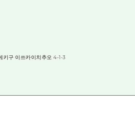
사에키구 이쓰카이치추오 4-1-3