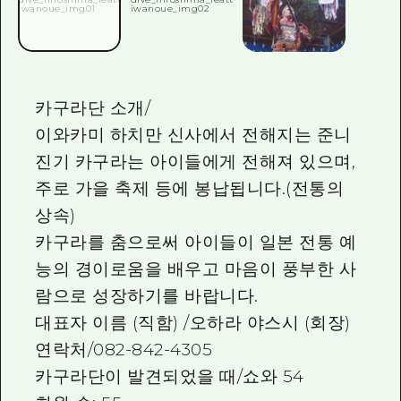
2박 3일
히로시마현내 매력을 동영상으로 소개!
자주 묻는 질문
사진 다운로드
카구라단 소개/
이와카미 하치만 신사에서 전해지는 준니
재해가 발생했을 때의 교통 정보
진기 카구라는 아이들에게 전해져 있으며,
관광 안내 책자
주로 가을 축제 등에 봉납됩니다.(전통의
상속)
카구라를 춤으로써 아이들이 일본 전통 예
능의 경이로움을 배우고 마음이 풍부한 사
람으로 성장하기를 바랍니다.
대표자 이름 (직함) /오하라 야스시 (회장)
연락처/082-842-4305
카구라단이 발견되었을 때/쇼와 54