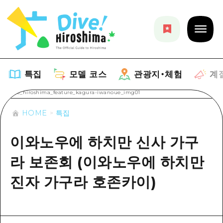
특집
모델 코스
관광지・체험
계
HOME
특집
특집
이와노우에 하치만 신사 가구
목록
모델 코스
라 보존회 (이와노우에 하치만
추천
목록
관광지・체험
진자 가구라 호존카이)
아트
Dive! Hiroshima 공식 가이드
목록
이벤트/축제
계절 정보
Hiroshima Moshimo Travel
히로시마시 주변
음식/술