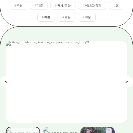
이벤트
히로시마시 주변
#
추천
#
기준
#
역사/문화
#
이벤트/축제
#
봄
아키(安芸)
사이클링
아키(安芸)
#
여름
#
가을
#
겨울
빈고(備後)
유용한 정보
쇼핑
빈고(備後)
비북(備北)
스포츠
목록
HOME
비북(備北)
게이호쿠(芸北)
나이트 라이프
접근
게이호쿠(芸北)
미야지마(宮島) 주변
세계유산
보조 트래픽 요약
뉴스
미야지마(宮島) 주변
야마구치(山口)현 동부
배움과 체험
시설 혼잡 상황
야마구치(山口)현 동부
에히메(愛媛)현
기준
히로시마 OMOTENASHI 패스
빠른 여행
시마네(島根)현
역사/문화
수하물 보관 및 배송 서비스
당일치기
치유
HIROSHIMA FREE Wi-Fi
반나절
자연
외국인 여행자용 거리 관광안내소
1박 2일
자원봉사 가이드