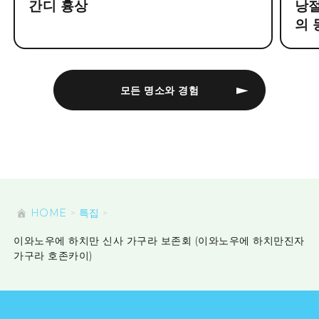
간디 흉상
낭절
의 
모든 명소와 경험
HOME
특집
이와노우에 하치만 신사 가구라 보존회 (이와노우에 하치만진자
가구라 호존카이)