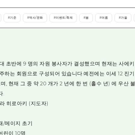
에히메(愛媛)현
시마네(島根)현
#
기준
#
역사/문화
#
이벤트/축제
#
봄
#
여름
#
가을
대 초반에 9 명의 자원 봉사자가 결성했으며 현재는 사에키
주하는 회원으로 구성되어 있습니다.예전에는 이세 12 진기
, 현재 그 중 약 20 개가 2 년에 한 번 (홀수 년) 에 우산 
.
하라 히로아키 (지도자)
때/메이지 초기
 어린이 10명