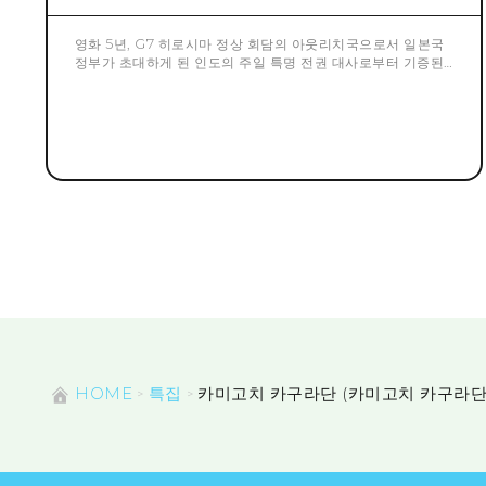
영화 5년, G7 히로시마 정상 회담의 아웃리치국으로서 일본국
정부가 초대하게 된 인도의 주일 특명 전권 대사로부터 기증된,
평화와 비폭력의 사도로서 세계에 알려진 마하토마 건디 흉상.
「평화도시」로 알려져, 인류의 회복력과 불굴의 정신을 나타내
는 현저한 예라고도 할 수 있는 히로시마시에 기증하고 싶다는
희망으로 설치가 결정되었습니다.
HOME
특집
카미고치 카구라단 (카미고치 카구라단