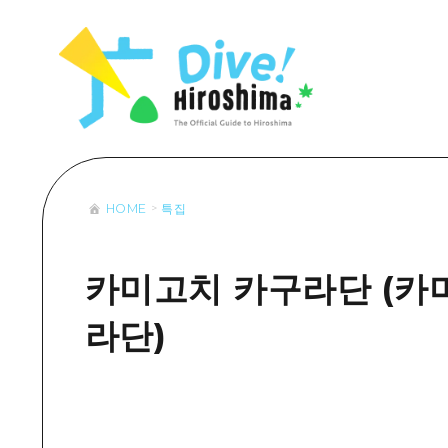
목록
목록
목록
접근
Dive! Hir
추천
보조 트래픽 요약
Hiroshima 
아트
시설 혼잡 상황
이벤트/축제
히로시마 OMOTENASHI 패스
음식/술
HOME
특집
목록
수하물 보관 및 배송 서비스
추천
D
아트
H
카미고치 카구라단 (카
이벤트
라단)
음식/