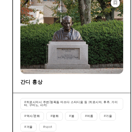
간디 흉상
#
히로시마시 주변/원폭돔·마쓰다 스타디움 등 (히로시마, 후추, 가이
타, 구마노, 사카)
#
역사/문화
#
평화
#
봄
#
여름
#
가을
#
겨울
#
spot