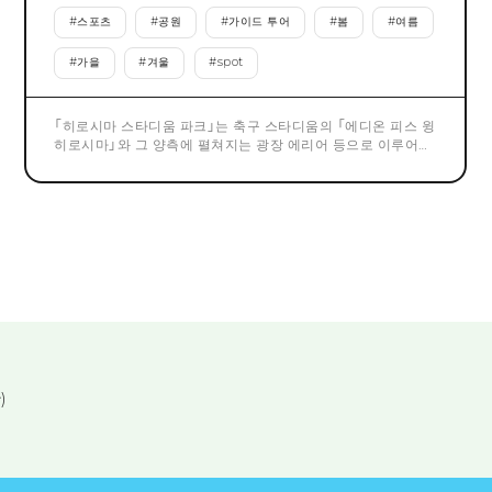
#
스포츠
#
공원
#
가이드 투어
#
봄
#
여름
#
가을
#
겨울
#
spot
「히로시마 스타디움 파크」는 축구 스타디움의 「에디온 피스 윙
히로시마」와 그 양측에 펼쳐지는 광장 에리어 등으로 이루어진,
히로시마의 새로운 활기와 휴식의 장소입니다. 2024년 8월 1
일에는 상업 시설 「HiroPa(히로파)」가 오픈. 다수의 나카시코
쿠 최초 출점을 포함한 전 16 점포가 전개되어, 큰 잔디 광장과
구 오타가와의 하천 부지의 자연을 살린 다양한 체험이나, 히로
시마 특유의 음식과 문화를 즐길 수 있습니다. 원폭 돔이나 히로
시마성 등 주요 관광지에서 도보로 액세스 가능한 좋은 입지. 주
차장도 완비해, 축구 경기일 이외에도 연간을 통해 어린이부터
어른까지 즐길 수 있는 장소입니다.
)