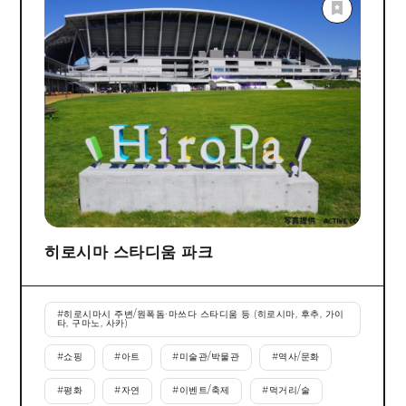
히로시마 스타디움 파크
#
히로시마시 주변/원폭돔·마쓰다 스타디움 등 (히로시마, 후추, 가이
타, 구마노, 사카)
#
쇼핑
#
아트
#
미술관/박물관
#
역사/문화
#
평화
#
자연
#
이벤트/축제
#
먹거리/술