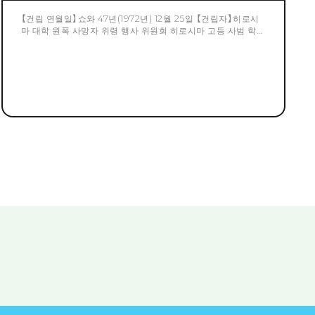
【건립 연월일】쇼와 47년(1972년) 12월 25일 【건립자】히로시
마 대학 원폭 사망자 위령 행사 위원회 히로시마 고등 사범 학교
의 구내와 주변에서 시신 8 , 9체 및 유골 10수체가 발견되었습
니다. 시신 및 유골은 학교 관계자가 성명을 확인해, 시신은 구
내에 있어서 차별에 붙어 있었습니다. , 1945 년 말 단계에서 여
전히 소량 (철 덮개 한잔 부족)이 남았습니다. 거기서, 이것을 철
덮개에 납입해 히로시마 문리과 대학 본관(구 히로시마 대학 이
학부 1호관)의 뒤에 매장했습니다.1970년에 매장지에 보일러실
이 건설되어 철 덮개가 발견되었지만, 유골은 완전히 토화되어
있었습니다. 대학이전과 함께 동석비는 1996년에 현재지로 이
전되었습니다.