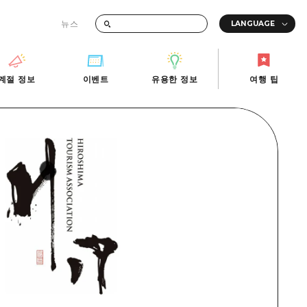
뉴스
때의 교통 정보
계절 정보
이벤트
유용한 정보
여행 팁
계절 정보
이벤트
유용한 정보
여행 팁
i-Fi
빠른 여행
사진 다운로드
관광안내소
당일치기
재해가 발생했을 때의 교통 정보
반나절
관광 안내 책자
영상으로 소개!
1박 2일
2박 3일