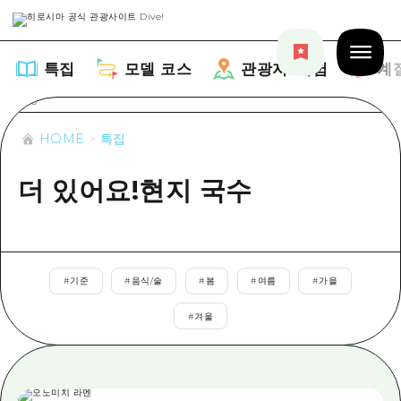
특집
모델 코스
관광지・체험
계
HOME
특집
더 있어요!현지 국수
특집
목록
모델 코스
#
기준
#
음식/술
#
봄
#
여름
#
가을
추천
목록
관광지・체험
#
겨울
아트
Dive! Hiroshima 공식 가이드
목록
이벤트/축제
계절 정보
Hiroshima Moshimo Travel
히로시마시 주변
음식/술