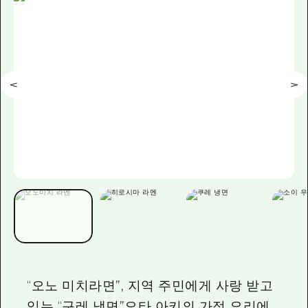
이벤트
히로시마시 주변
아키(安芸)
사이클링
아키(安芸)
빈고(備後)
유용한 정보
쇼핑
빈고(備後)
비북(備北)
스포츠
목록
HOME
비북(備北)
게이호쿠(芸北)
나이트 라이프
접근
게이호쿠(芸北)
미야지마(宮島) 주변
세계유산
보조 트래픽 요약
뉴스
미야지마(宮島) 주변
야마구치(山口)현 동부
배움과 체험
시설 혼잡 상황
야마구치(山口)현 동부
에히메(愛媛)현
기준
히로시마 OMOTENASHI 패스
빠른 여행
시마네(島根)현
역사/문화
수하물 보관 및 배송 서비스
당일치기
치유
HIROSHIMA FREE Wi-Fi
반나절
자연
외국인 여행자용 거리 관광안내소
1박 2일
“오노 미치라면”, 지역 주민에게 사랑 받고
자원봉사 가이드
있는 “구레 냉면”오타 아키의 가정 요리에