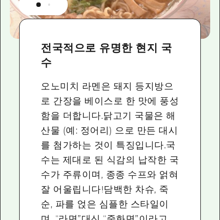
전국적으로 유명한 현지 국
수
오노미치 라멘은 돼지 등지방으
로 간장을 베이스로 한 맛에 풍성
함을 더합니다.닭고기 국물은 해
산물 (예: 정어리) 으로 만든 대시
를 첨가하는 것이 특징입니다.국
수는 제대로 된 식감의 납작한 국
수가 주류이며, 종종 수프와 얽혀
잘 어울립니다!담백한 차슈, 죽
순, 파를 얹은 심플한 스타일이
며, “라면”대신 “중화면”이라고