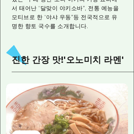
2박 3일
서 태어난 “달맞이 야키소바”, 전통 예능을
히로시마현내 매력을 동영상으로 소개!
모티브로 한 “야샤 우동”등 전국적으로 유
자주 묻는 질문
명한 향토 국수를 소개합니다.
사진 다운로드
재해가 발생했을 때의 교통 정보
진한 간장 맛!'오노미치 라멘'
관광 안내 책자