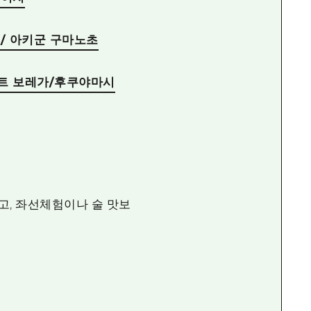
/ 아키군 구마노초
트 보레가/후쿠야마시
고, 좌선체험이나 술 맛보