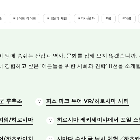
에히메(愛媛)현
시마네(島根)현
술
#
나이트 라이프
#
배움과 체험
#
역사/문화
#
봄
#
여름
 땅에 숨쉬는 산업과 역사, 문화를 접해 보지 않겠습니까.
경험하고 싶은 '어른들을 위한 사회과 견학' 11선을 소개
군 후추초
피스 파크 투어 VR/히로시마 시티
지엄/히로시마
히로시마 레키세이샤에서 포일 스
어/하츠카이치
시마다 수산 굴 낚시 체험／하츠