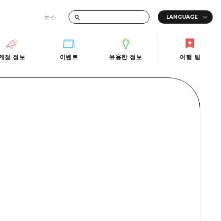
뉴스
때의 교통 정보
계절 정보
이벤트
유용한 정보
여행 팁
계절 정보
이벤트
유용한 정보
여행 팁
i-Fi
빠른 여행
사진 다운로드
관광안내소
당일치기
재해가 발생했을 때의 교통 정보
반나절
관광 안내 책자
영상으로 소개!
1박 2일
2박 3일