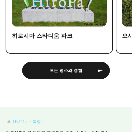
히로시마 스타디움 파크
오
모든 명소와 경험
HOME
특집