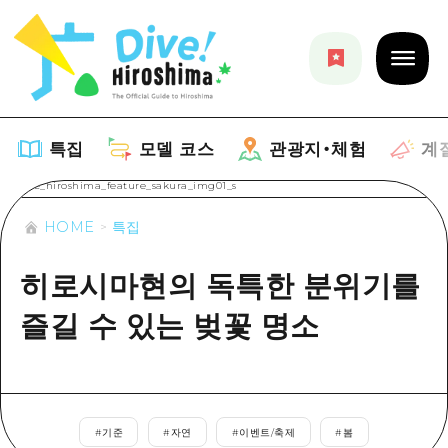
특집
모델 코스
관광지・체험
계
HOME
특집
특집
히로시마현의 독특한 분위기를
목록
모델 코스
즐길 수 있는 벚꽃 명소
추천
목록
관광지・체험
아트
Dive! Hiroshima 공식 가이드
목록
이벤트/축제
계절 정보
Hiroshima Moshimo Travel
히로시마시 주변
#
기준
#
자연
#
이벤트/축제
#
봄
음식/술