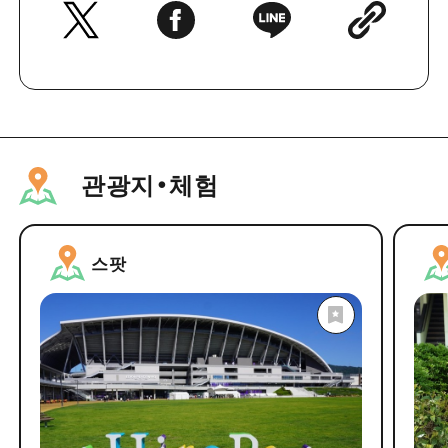
관광지・체험
스팟