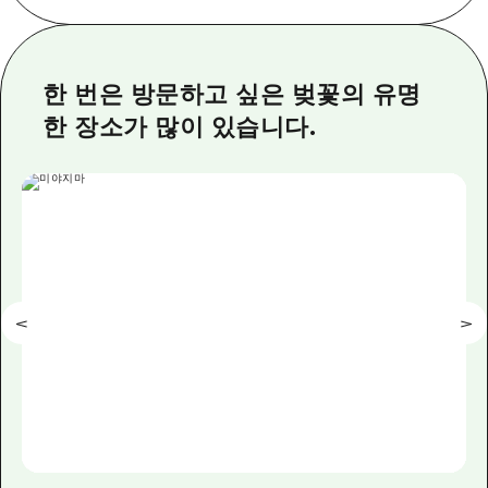
이벤트
히로시마시 주변
아키(安芸)
사이클링
아키(安芸)
빈고(備後)
유용한 정보
쇼핑
한 번은 방문하고 싶은 벚꽃의 유명
빈고(備後)
비북(備北)
스포츠
한 장소가 많이 있습니다.
목록
HOME
비북(備北)
게이호쿠(芸北)
나이트 라이프
접근
게이호쿠(芸北)
미야지마(宮島) 주변
세계유산
보조 트래픽 요약
뉴스
미야지마(宮島) 주변
야마구치(山口)현 동부
배움과 체험
시설 혼잡 상황
야마구치(山口)현 동부
에히메(愛媛)현
기준
히로시마 OMOTENASHI 패스
빠른 여행
시마네(島根)현
역사/문화
수하물 보관 및 배송 서비스
당일치기
치유
HIROSHIMA FREE Wi-Fi
반나절
자연
외국인 여행자용 거리 관광안내소
1박 2일
자원봉사 가이드