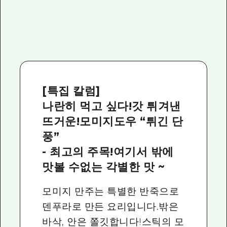
[특집 칼럼]
나란히 먹고 싶다!갓 튀겨낸
뜨거운!모미지도우 “튀긴 단
풍”
- 최고의 주목!여기서 밖에
맛볼 수없는 각별한 맛 ~
모미지 만주는 특별한 반죽으로
덴푸라로 만든 요리입니다.밖은
바삭, 안은 쫄깃합니다!스틱의 모