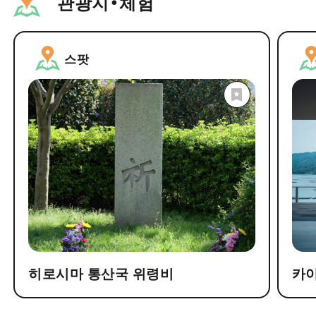
관광지・체험
스팟
히로시마 통산국 위령비
카