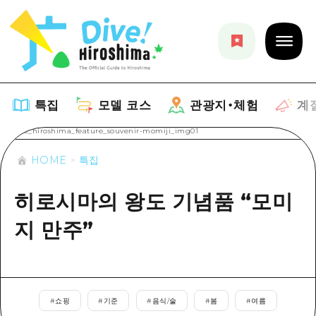
특집
모델 코스
관광지・체험
계
HOME
특집
특집
히로시마의 왕도 기념품 “모미
목록
모델 코스
지 만주”
추천
목록
관광지・체험
아트
Dive! Hiroshima 공식 가이드
목록
이벤트/축제
계절 정보
Hiroshima Moshimo Travel
#
쇼핑
#
기준
#
음식/술
#
봄
#
여름
히로시마시 주변
음식/술