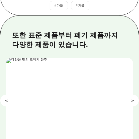
이벤트
히로시마시 주변
#
가을
#
겨울
아키(安芸)
사이클링
아키(安芸)
빈고(備後)
유용한 정보
쇼핑
빈고(備後)
비북(備北)
또한 표준 제품부터 폐기 제품까지
스포츠
목록
HOME
비북(備北)
다양한 제품이 있습니다.
게이호쿠(芸北)
나이트 라이프
접근
게이호쿠(芸北)
미야지마(宮島) 주변
세계유산
보조 트래픽 요약
뉴스
미야지마(宮島) 주변
야마구치(山口)현 동부
배움과 체험
시설 혼잡 상황
야마구치(山口)현 동부
에히메(愛媛)현
기준
히로시마 OMOTENASHI 패스
빠른 여행
시마네(島根)현
역사/문화
수하물 보관 및 배송 서비스
당일치기
치유
HIROSHIMA FREE Wi-Fi
반나절
자연
외국인 여행자용 거리 관광안내소
1박 2일
자원봉사 가이드