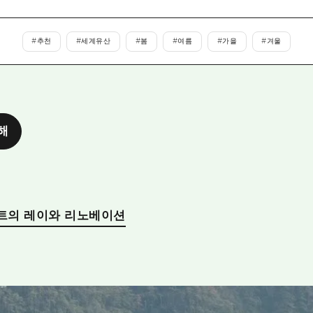
에히메(愛媛)현
시마네(島根)현
#
추천
#
세계유산
#
봄
#
여름
#
가을
#
겨울
해
트의 레이와 리노베이션