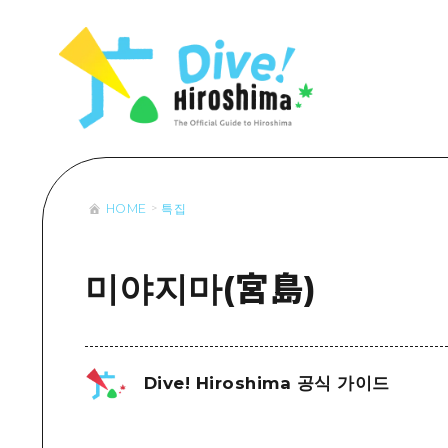
목록
목록
목록
접근
Dive! Hir
추천
보조 트래픽 요약
Hiroshima 
아트
시설 혼잡 상황
이벤트/축제
히로시마 OMOTENASHI 패스
음식/술
HOME
특집
목록
수하물 보관 및 배송 서비스
추천
D
아트
H
미야지마(宮島)
이벤트
음식/
Dive! Hiroshima 공식 가이드