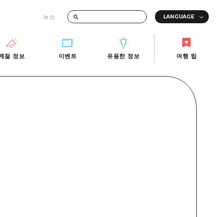
뉴스
때의 교통 정보
계절 정보
이벤트
유용한 정보
여행 팁
계절 정보
이벤트
유용한 정보
여행 팁
i-Fi
빠른 여행
사진 다운로드
관광안내소
당일치기
재해가 발생했을 때의 교통 정보
반나절
관광 안내 책자
영상으로 소개!
1박 2일
2박 3일