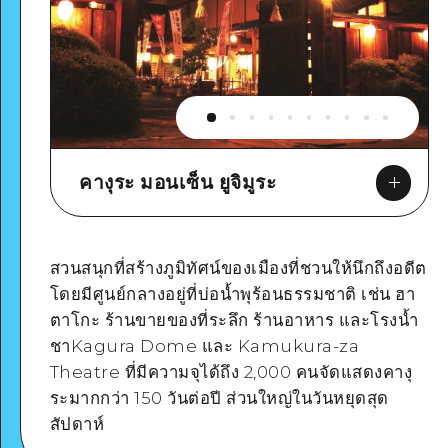
คางุระ มอนเซ็น ยูจิมูระ
สวนสนุกที่สร้างภูมิทัศน์ของเมืองที่ชวนให้นึกถึงอดีต
โดยมีศูนย์กลางอยู่ที่บ่อน้ำพุร้อนธรรมชาติ เช่น ฮา
ตาโกะ ร้านขายของที่ระลึก ร้านอาหาร และโรงน้ำ
Google Maps
ชาKagura Dome และ Kamukura-za
Theatre ที่มีความจุได้ถึง 2,000 คนจัดแสดงคางุ
ระมากกว่า 150 วันต่อปี ส่วนใหญ่ในวันหยุดสุด
สัปดาห์