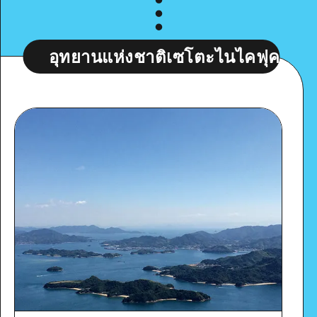
ดูรายละเอียด
ทยานแห่งชาติเซโตะไนไคฟุคาเงซัง, ภูเขาไ