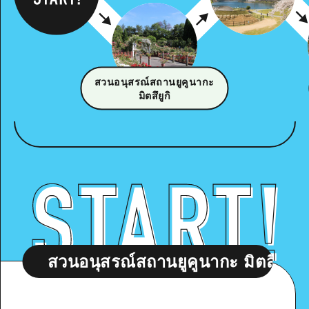
สวนอนุสรณ์สถานยูคูนากะ
มิตสึยูกิ
นอนุสรณ์สถานยูคูนากะ มิตสึยูกิ
สวน