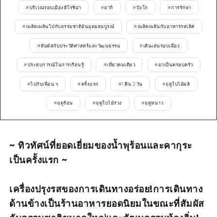
#
บริเวณรอบเมืองฮิโรชิม่า
#
อากิ
#
บิงโก
#
การรักษา
ไกด์อาสาสมัครไ
#
เพลิดเพลินไปกับธรรมชาติอันอุดมสมบูรณ์
#
เพลิดเพลินกับอาหารรสเลิศ
วิดีโอฮิโรชิม่า
#
สัมผัสกับประวัติศาสตร์และวัฒนธรรม
#
เดินเล่นรอบเมือง
คำถามที่พบบ่อย
#
ประสบการณ์ในการเรียนรู้
#
เที่ยวคนเดียว
#
มาเป็นครอบครัว
ดาวน์โหลดรูปภาพ
#
ไปกับเพื่อน ๆ
#
ครั้งแรก
#
1 คืน 2 วัน
#
ฤดูใบไม้ผลิ
ข้อมูลการขนส่งระหว่างเกิดภัยพิบัติ
#
ฤดูร้อน
#
ฤดูใบไม้ร่วง
#
ฤดูหนาว
~ ทิวทัศน์ที่ยอดเยี่ยมของน้ำพุร้อนและคากุระ
เป็นครั้งแรก ~
เครื่องปรุงรสของการเดินทางอร่อย!การเดินทาง
ด้านข้างเป็นร้านอาหารยอดนิยมในขณะที่สัมผัส