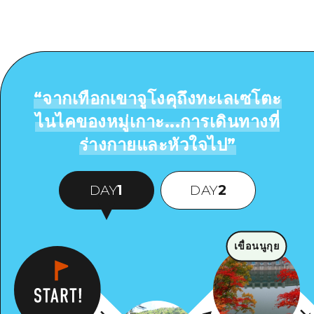
“
จากเทือกเขาจูโงคุถึงทะเลเซโตะ
ไนไคของหมู่เกาะ...การเดินทางที่
ร่างกายและหัวใจไป
”
DAY
1
DAY
2
เขื่อนนูกุย