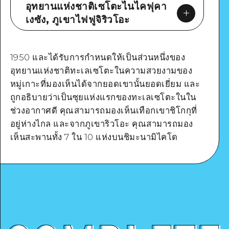
อุทยานแห่งชาติเซโตะไนไคฟุคา
เงซัง, ภูเขาไฟฟูจิริวโอะ
1950 และได้รับการกำหนดให้เป็นส่วนหนึ่งของ
อุทยานแห่งชาติทะเลเซโตะในความสวยงามของ
หมู่เกาะที่มองเห็นได้จากยอดเขานั้นยอดเยี่ยม และ
ถูกอธิบายว่าเป็นซุยแห่งแรกของทะเลเซโตะในใน
Google Maps
ช่วงอากาศดี คุณสามารถมองเห็นเทือกเขาชิโกกุที่
อยู่ห่างไกล และจากภูเขาริวโอะ คุณสามารถมอง
เห็นสะพานทั้ง 7 ใน 10 แห่งบนชิมะนามิไคโด
ดูรายละเอียด