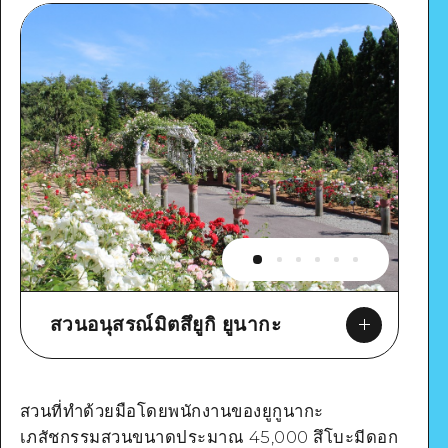
สวนอนุสรณ์มิตสึยูกิ ยูนากะ
สวนที่ทำด้วยมือโดยพนักงานของยูกูนากะ
เภสัชกรรมสวนขนาดประมาณ 45,000 สึโบะมีดอก