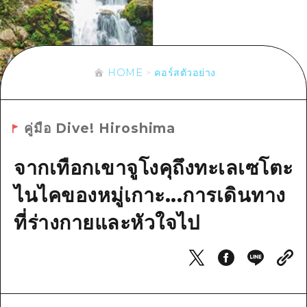
ข้อมูลตามฤดูกาล
บริเวณรอบเมืองฮิโรชิม่า
อากิ
การปั่นจักรยาน
อากิ
บิงโก
ข้อมูลที่เป็นประโยชน์
ช้อปปิ้ง
บิงโก
บิโฮคุ
HOME
คอร์สตัวอย่าง
กีฬา
รายการ
HOME
บิโฮค
เกโฮคุ
สถานบันเทิงยามค่ำคืน
เข้าถึงเข้าถึง
เกโฮค
บริเวณรอบๆ มิยาจิมะ
คู่มือ Dive! Hiroshima
มรดกโลก
สรุปการจราจรรอง
ข่าว
บริเวณรอบๆ มิยาจิมะ
ยามากุจิตะวันออก
ประสบการณ์ / ในการเรียนรู้
จากเทือกเขาจูโงคุถึงทะเลเซโตะ
ความแออัดของสิ่งอำนวยความสะดวก
ยามากุจิตะวันออก
อีเว้นท์
จังหวัดเอฮิเมะ
มาตรฐาน
ไนไคของหมู่เกาะ...การเดินทาง
ตั๋วเที่ยวคุ้มค่าตั๋วเที่ยวคุ้มค่า
ชิมาเนะ
ประวัติศาสตร์ / วัฒนธรรม
ที่ร่างกายและหัวใจไป
บริการรับฝากและจัดส่งสัมภาระ
การรักษา
ฮิโรชิมะโอโมะเตะนะชิ
ธรรมชาติ
ฮิโรชิม่า ฟรี Wi-Fi
TRAVELPAL International