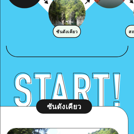
ซันดังเคียว
สถ
ซันดังเคียว