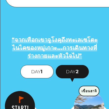
ดูรายละเอียด
“
จากเทือกเขาจูโงคุถึงทะเลเซโตะ
ไนไคของหมู่เกาะ...การเดินทางที่
ร่างกายและหัวใจไป
”
DAY
1
DAY
2
เขื่อนฮาจิ