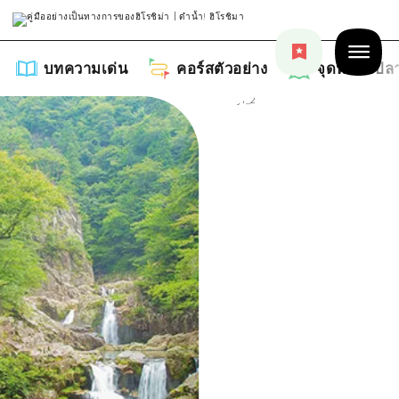
บทความเด่น
คอร์สตัวอย่าง
จุดหมายปล
บทความเด่น
รายการ
คอร์สตัวอย่าง
คำแนะนำ
รายการ
จุดหมายปลายทาง
ศิลปะ
คู่มือ Dive! Hiroshima
รายการ
งานอีเว้นท์ / เทศกาล
อีเว้นท์
ฮิโรชิม่า โมชิ โมชิ ทราเวล
บริเวณรอบเมืองฮิโรชิม่า
อาหารรสเลิศ / สุรา