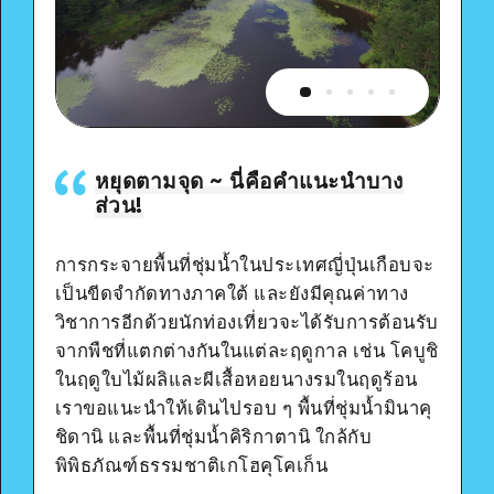
หยุดตามจุด ~ นี่คือคำแนะนำบาง
ส่วน!
การกระจายพื้นที่ชุ่มน้ำในประเทศญี่ปุ่นเกือบจะ
เป็นขีดจำกัดทางภาคใต้ และยังมีคุณค่าทาง
วิชาการอีกด้วยนักท่องเที่ยวจะได้รับการต้อนรับ
จากพืชที่แตกต่างกันในแต่ละฤดูกาล เช่น โคบูชิ
ในฤดูใบไม้ผลิและผีเสื้อหอยนางรมในฤดูร้อน
เราขอแนะนำให้เดินไปรอบ ๆ พื้นที่ชุ่มน้ำมินาคุ
ชิดานิ และพื้นที่ชุ่มน้ำคิริกาตานิ ใกล้กับ
พิพิธภัณฑ์ธรรมชาติเกโฮคุโคเก็น