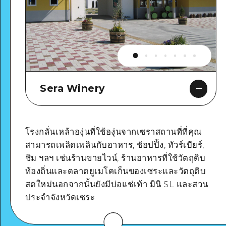
Sera Winery
โรงกลั่นเหล้าองุ่นที่ใช้องุ่นจากเซราสถานที่ที่คุณ
สามารถเพลิดเพลินกับอาหาร, ช้อปปิ้ง, ทัวร์เบียร์,
Google Maps
ชิม ฯลฯ เช่นร้านขายไวน์, ร้านอาหารที่ใช้วัตถุดิบ
ท้องถิ่นและตลาดยูเมโคเก็นของเซระและวัตถุดิบ
สดใหม่นอกจากนั้นยังมีบ่อแช่เท้า มินิ SL และสวน
ประจำจังหวัดเซระ
ดูรายละเอียด