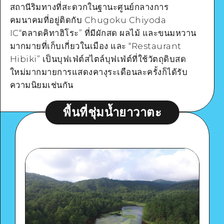
สถานีริมทางที่สะดวกในฐานะศูนย์กลางการ
คมนาคมที่อยู่ติดกับ Chugoku Chiyoda
IC“ตลาดคิทาฮิโระ” ที่มีผักสด ผลไม้ และขนมหวาน
Google Maps
มากมายที่เก็บเกี่ยวในเมือง และ “Restaurant
Hibiki” เป็นบุฟเฟ่ต์สไตล์บุฟเฟ่ต์ที่ใช้วัตถุดิบสด
ใหม่มากมายการแสดงคางุระเดือนละครั้งก็ได้รับ
ความนิยมเช่นกัน
ดูรายละเอียด
พื้นที่ชุ่มน้ำยาวาตะ