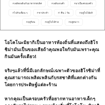
#
เพลิดเพลินกับอาหารรสเลิศ
#
เพลินจนค่ำ
#
มาเป็นครอบครัว
ไกด์อาสาสมัครไ
#
ไปกับเพื่อน ๆ
#
ขาประจำ
#
1 คืน 2 วัน
#
ฤดูใบไม้ผลิ
วิดีโอฮิโรชิม่า
#
ฤดูร้อน
#
ฤดูใบไม้ร่วง
#
ฤดูหนาว
คำถามที่พบบ่อย
ดาวน์โหลดรูปภาพ
โอโคโนะมิยากิเป็นอาหารท้องถิ่นที่แสดงถึงฮิโร
ข้อมูลการขนส่งระหว่างเกิดภัยพิบัติ
ชิม่ามันเป็นของเสียถ้าคุณพอใจกับมันเพราะคุณ
กินมันครั้งเดียว!
จริงๆแล้วที่นี่มีเอกลักษณ์เฉพาะตัวของฮิโรชิม่าที่
คุณสามารถเพลิดเพลินกับรสชาติที่แตกต่างกัน
โดยการประดิษฐ์แต่ละร้าน
หากคุณเป็นครอบครัวที่อยากทานอาหารเด็กๆ