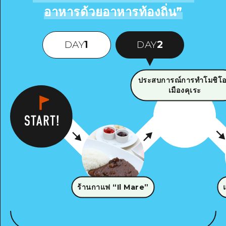
อาหารด้วยอาหารท้องถิ่น
”
DAY
1
DAY
2
ประสบการณ์การทำโมชิโ
เมืองคุเระ
ร้านกาแฟ “Il Mare”