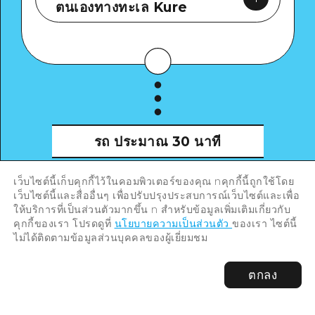
ตนเองทางทะเล Kure
Google Maps
รถ
ประมาณ 30 นาที
เว็บไซต์นี้เก็บคุกกี้ไว้ในคอมพิวเตอร์ของคุณ nคุกกี้นี้ถูกใช้โดย
ดูรายละเอียด
เว็บไซต์นี้และสื่ออื่นๆ เพื่อปรับปรุงประสบการณ์เว็บไซต์และเพื่อ
ให้บริการที่เป็นส่วนตัวมากขึ้น n สำหรับข้อมูลเพิ่มเติมเกี่ยวกับ
คุกกี้ของเรา โปรดดูที่
นโยบายความเป็นส่วนตัว
ของเรา ไซต์นี้
กระจกโอโคโนมิยากิ
ไม่ได้ติดตามข้อมูลส่วนบุคคลของผู้เยี่ยมชม
เวลาที่ต้องการ
:
ประมาณ 60 นาที
ตกลง