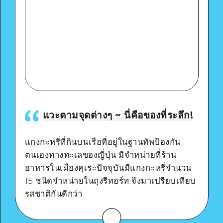
แวะตามจุดต่างๆ ~ นี่คือของที่ระลึก!
แกงกะหรี่ที่กินบนเรือที่อยู่ในฐานทัพป้องกัน
ตนเองทางทะเลของญี่ปุ่น มีจำหน่ายที่ร้าน
อาหารในเมืองคุเระปัจจุบันมีแกงกะหรี่จำนวน
15 ชนิดจำหน่ายในถุงรีทอร์ท จึงมาเปรียบเทียบ
รสชาติกันดีกว่า