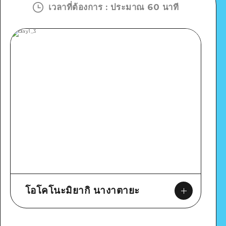
เวลาที่ต้องการ
:
ประมาณ 60 นาที
โอโคโนะมิยากิ นางาตายะ