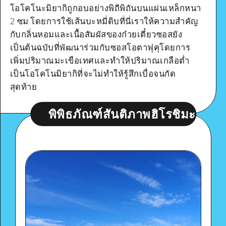
โอโคโนะมิยากิถูกอบอย่างพิถีพิถันบนแผ่นเหล็กหนา
2 ซม.โดยการใช้เส้นบะหมี่ดิบที่นี่เราให้ความสำคัญ
กับกลิ่นหอมและเนื้อสัมผัสของก๋วยเตี๋ยวซอสยัง
เป็นต้นฉบับที่พัฒนาร่วมกับซอสโอตาฟุคุโดยการ
Google Maps
เพิ่มปริมาณมะเขือเทศและทำให้ปริมาณเกลือต่ำ
เป็นโอโคโนมิยากิที่จะไม่ทำให้รู้สึกเบื่อจนกัด
สุดท้าย
ิธภัณฑ์สันติภาพฮิโรชิมะ
พิพิธภัณฑ์ส