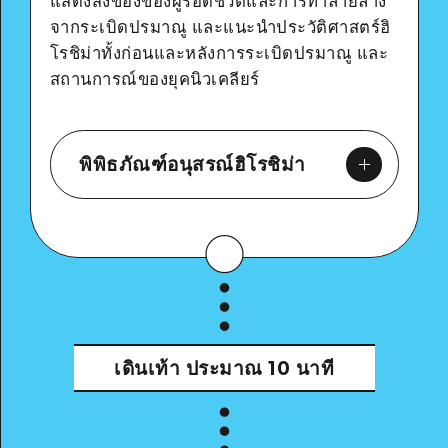
แสดงสิ่งของของผู้รอดชีวิตและการทำลายล้าง
จากระเบิดปรมาณู และแนะนำประวัติศาสตร์ฮิ
โรชิม่าทั้งก่อนและหลังการระเบิดปรมาณู และ
สถานการณ์ของยุคนิวเคลียร์
พิพิธภัณฑ์อนุสรณ์ฮิโรชิม่า
Google Maps
เดินเท้า
ประมาณ 10 นาที
ดูรายละเอียด