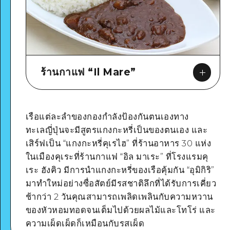
ร้านกาแฟ “Il Mare”
เรือแต่ละลำของกองกำลังป้องกันตนเองทาง
ทะเลญี่ปุ่นจะมีสูตรแกงกะหรี่เป็นของตนเอง และ
เสิร์ฟเป็น “แกงกะหรี่คุเรไฮ” ที่ร้านอาหาร 30 แห่ง
Google Maps
ในเมืองคุเระที่ร้านกาแฟ “อิล มาเระ” ที่โรงแรมคุ
เระ ฮังคิว มีการนำแกงกะหรี่ของเรือคุ้มกัน “อุมิกิริ”
มาทำใหม่อย่างซื่อสัตย์มีรสชาติลึกที่ได้รับการเคี่ยว
ช้ากว่า 2 วันคุณสามารถเพลิดเพลินกับความหวาน
ของหัวหอมทอดจนเต็มไปด้วยผลไม้และโทโร่ และ
ความเผ็ดเผ็ดก็เหมือนกับรสเผ็ด