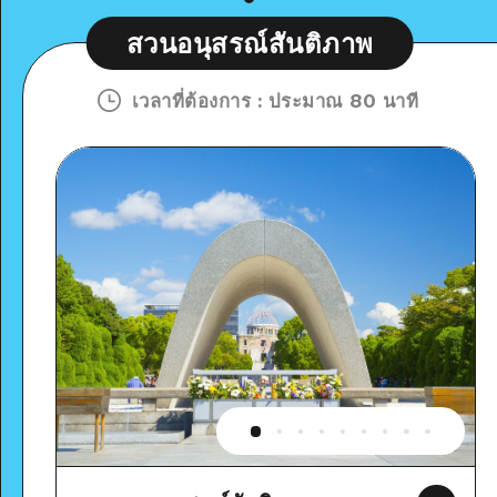
สวนอนุสรณ์สันติภาพ
เวลาที่ต้องการ
:
ประมาณ 80 นาที