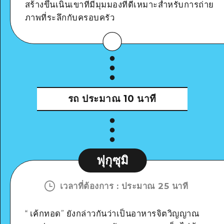
สร้างขึ้นเนินเขาที่มีมุมมองที่ดีเหมาะสำหรับการถ่าย
ภาพที่ระลึกกับครอบครัว
ดูรายละเอียด
รถ
ประมาณ 10 นาที
ฟุกุซุมิ
เวลาที่ต้องการ
:
ประมาณ 25 นาที
“ เค้กทอด” ยังกล่าวกันว่าเป็นอาหารจิตวิญญาณ