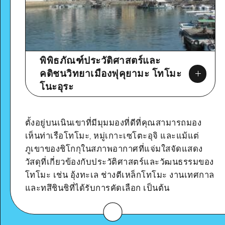
พิพิธภัณฑ์ประวัติศาสตร์และ
คติชนวิทยาเมืองฟุคุยามะ โทโมะ
โนะอุระ
ตั้งอยู่บนเนินเขาที่มีมุมมองที่ดีที่คุณสามารถมอง
เห็นท่าเรือโทโมะ, หมู่เกาะเซโตะอุจิ และแม้แต่
ภูเขาของชิโกกุในสภาพอากาศที่แจ่มใสจัดแสดง
Google Maps
วัสดุที่เกี่ยวข้องกับประวัติศาสตร์และวัฒนธรรมของ
โทโมะ เช่น อุ้งทะเล ช่างตีเหล็กโทโมะ งานเทศกาล
และทสึชินชิที่ได้รับการคัดเลือก เป็นต้น
ดูรายละเอียด