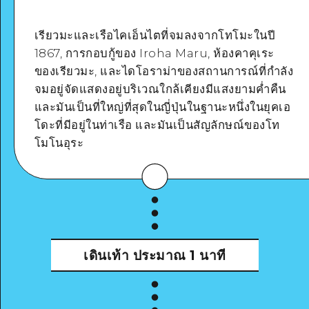
เรียวมะและเรือไคเอ็นไตที่จมลงจากโทโมะในปี
1867, การกอบกู้ของ Iroha Maru, ห้องคาคุเระ
ของเรียวมะ, และไดโอราม่าของสถานการณ์ที่กำลัง
Google Maps
จมอยู่จัดแสดงอยู่บริเวณใกล้เคียงมีแสงยามค่ำคืน
และมันเป็นที่ใหญ่ที่สุดในญี่ปุ่นในฐานะหนึ่งในยุคเอ
โดะที่มีอยู่ในท่าเรือ และมันเป็นสัญลักษณ์ของโท
โมโนอุระ
ดูรายละเอียด
เดินเท้า
ประมาณ 1 นาที