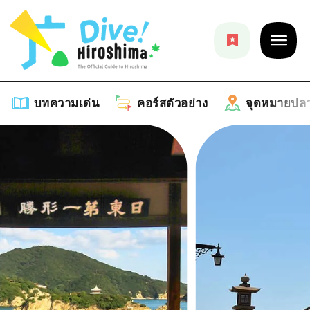
บทความเด่น
คอร์สตัวอย่าง
จุดหมายปล
บทความเด่น
รายการ
คอร์สตัวอย่าง
คำแนะนำ
รายการ
จุดหมายปลายทาง
ศิลปะ
คู่มือ Dive! Hiroshima
รายการ
งานอีเว้นท์ / เทศกาล
อีเว้นท์
ฮิโรชิม่า โมชิ โมชิ ทราเวล
บริเวณรอบเมืองฮิโรชิม่า
อาหารรสเลิศ / สุรา