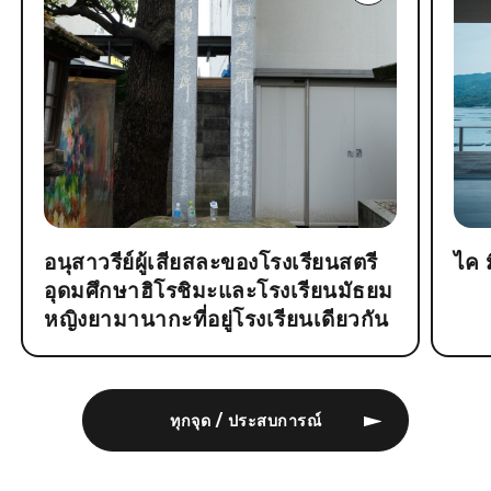
อนุสาวรีย์ผู้เสียสละของโรงเรียนสตรี
ไค 
อุดมศึกษาฮิโรชิมะและโรงเรียนมัธยม
หญิงยามานากะที่อยู่โรงเรียนเดียวกัน
ทุกจุด / ประสบการณ์