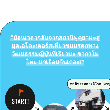
“
ย้อนเวลากลับจากสถานีฟุคุยามะสู่
ยุคเอโดะ!คอร์สเที่ยวชมมรดกทาง
วัฒนธรรมญี่ปุ่นที่เรียวมะ ซากาโม
โตะ มาเยือนกันเถอะ!
”
หอนิทรรศการอิโรฮะมารุ