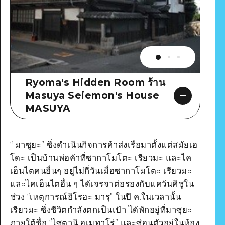
Ryoma's Hidden Room ร้าน
Masuya Seiemon's House
MASUYA
“ มาซูยะ” ซึ่งดำเนินกิจการค้าส่งเรือมาตั้งแต่สมัยเอ
โดะ เป็นบ้านพ่อค้าที่ซากาโมโตะ เรียวมะ และไค
เอ็นไตคนอื่นๆ อยู่ไม่กี่วันเมื่อซากาโมโตะ เรียวมะ
Google Maps
และไคเอ็นไตอื่น ๆ ได้เจรจาต่อรองกับแคว้นคิชูใน
ช่วง “เหตุการณ์อิโรฮะ มารุ” ในปี ค.ในเวลานั้น
เรียวมะ ซึ่งชีวิตกำลังตกเป็นเป้า ได้พักอยู่ที่มาซุยะ
ภายใต้ชื่อ “ไซตานิ อุเมทาโร่” และซ่อนตัวอยู่ในห้อง