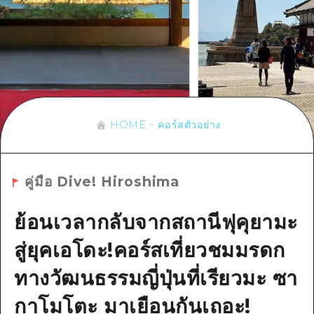
ข้อมูลตามฤดูกาล
บริเวณรอบเมืองฮิโรชิม่า
อากิ
การปั่นจักรยาน
อากิ
บิงโก
ข้อมูลที่เป็นประโยชน์
ช้อปปิ้ง
บิงโก
บิโฮคุ
กีฬา
รายการ
HOME
บิโฮค
เกโฮคุ
สถานบันเทิงยามค่ำคืน
เข้าถึงเข้าถึง
เกโฮค
HOME
คอร์สตัวอย่าง
บริเวณรอบๆ มิยาจิมะ
มรดกโลก
สรุปการจราจรรอง
ข่าว
บริเวณรอบๆ มิยาจิมะ
ยามากุจิตะวันออก
ประสบการณ์ / ในการเรียนรู้
ความแออัดของสิ่งอำนวยความสะดวก
ยามากุจิตะวันออก
อีเว้นท์
คู่มือ Dive! Hiroshima
จังหวัดเอฮิเมะ
มาตรฐาน
ตั๋วเที่ยวคุ้มค่าตั๋วเที่ยวคุ้มค่า
ชิมาเนะ
ย้อนเวลากลับจากสถานีฟุคุยามะ
ประวัติศาสตร์ / วัฒนธรรม
บริการรับฝากและจัดส่งสัมภาระ
สู่ยุคเอโดะ!คอร์สเที่ยวชมมรดก
การรักษา
ฮิโรชิมะโอโมะเตะนะชิ
ทางวัฒนธรรมญี่ปุ่นที่เรียวมะ ซา
ธรรมชาติ
ฮิโรชิม่า ฟรี Wi-Fi
กาโมโตะ มาเยือนกันเถอะ!
TRAVELPAL International