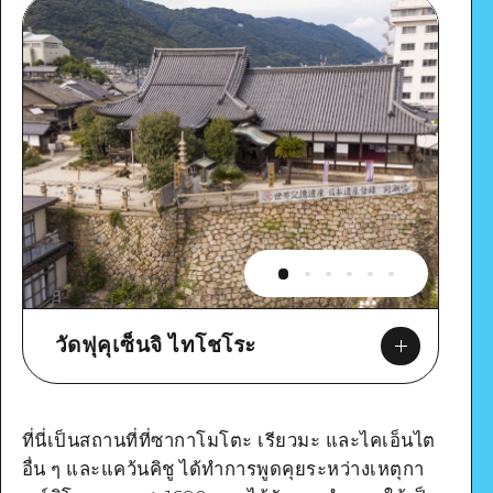
วัดฟุคุเซ็นจิ ไทโชโระ
ที่นี่เป็นสถานที่ที่ซากาโมโตะ เรียวมะ และไคเอ็นไต
อื่น ๆ และแคว้นคิชู ได้ทำการพูดคุยระหว่างเหตุกา
Google Maps