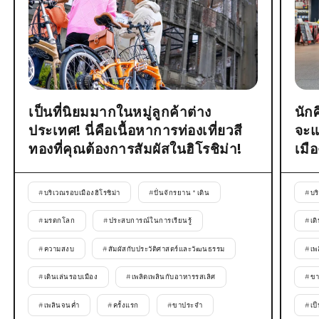
เป็นที่นิยมมากในหมู่ลูกค้าต่าง
นัก
ประเทศ! นี่คือเนื้อหาการท่องเที่ยวสี
จะแ
ทองที่คุณต้องการสัมผัสในฮิโรชิม่า!
เมื
#
บริเวณรอบเมืองฮิโรชิม่า
#
ปั่นจักรยาน * เดิน
#
บร
#
มรดกโลก
#
ประสบการณ์ในการเรียนรู้
#
เด
#
ความสงบ
#
สัมผัสกับประวัติศาสตร์และวัฒนธรรม
#
เพ
#
เดินเล่นรอบเมือง
#
เพลิดเพลินกับอาหารรสเลิศ
#
ขา
#
เพลินจนค่ำ
#
ครั้งแรก
#
ขาประจำ
#
เป็