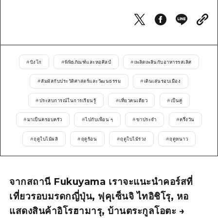
ไกด์อาสาสมัครไ
วิดีโอฮิโรชิม่า
คำถามที่พบบ่อย
#
บิงโก
#
พิพิธภัณฑ์และหอศิลป์
#
เพลิดเพลินกับอาหารรสเลิศ
ดาวน์โหลดรูปภาพ
#
สัมผัสกับประวัติศาสตร์และวัฒนธรรม
#
เดินเล่นรอบเมือง
ข้อมูลการขนส่งระหว่างเกิดภัยพิบัติ
#
ประสบการณ์ในการเรียนรู้
#
เที่ยวคนเดียว
#
เป็นคู่
#
มาเป็นครอบครัว
#
ไปกับเพื่อน ๆ
#
ขาประจำ
#
ครึ่งวัน
#
ฤดูใบไม้ผลิ
#
ฤดูร้อน
#
ฤดูใบไม้ร่วง
#
ฤดูหนาว
จากสถานี Fukuyama เราจะแนะนำคอร์สที่
เที่ยวรอบมรดกญี่ปุ่น, ฟุคุเซ็นจิ ไทอิชิโรุ, หอ
แสดงสินค้าอิโรฮามารุ, บ้านตระกูลโอตะ →