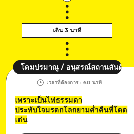
เดิน 3 นาที
ณู / อนุสรณ์สถานสันติภาพ
โดมปรม
เวลาที่ต้องการ
:
60 นาที
เพราะเป็นไฟธรรมดา
ประทับใจมรดกโลกยามค่ำคืนที่โดด
เด่น