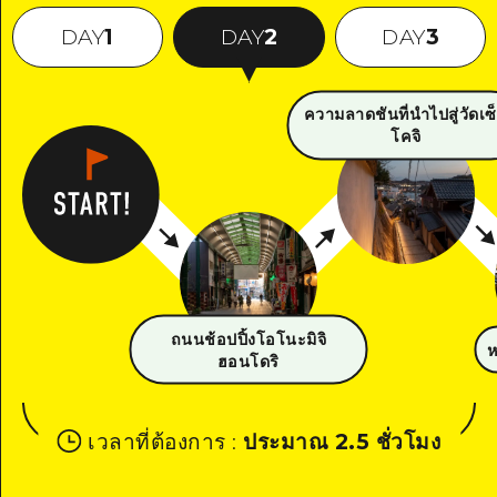
DAY
1
DAY
2
DAY
3
ความลาดชันที่นำไปสู่วัดเซ
โคจิ
ถนนช้อปปิ้งโอโนะมิจิ
ห
ฮอนโดริ
เวลาที่ต้องการ
:
ประมาณ 2.5 ชั่วโมง