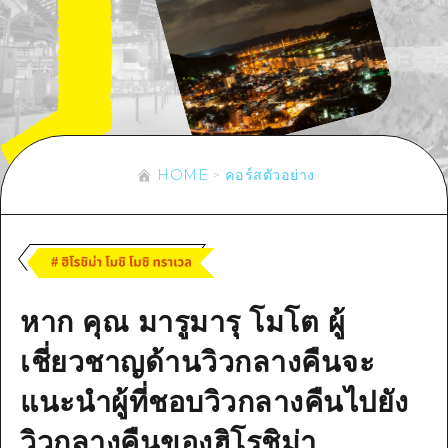
ข้อมูลตามฤดูกาล
บริเวณรอบเมืองฮิโรชิม่า
อากิ
การปั่นจักรยาน
อากิ
บิงโก
ข้อมูลที่เป็นประโยชน์
ช้อปปิ้ง
บิงโก
บิโฮคุ
กีฬา
รายการ
HOME
บิโฮค
เกโฮคุ
สถานบันเทิงยามค่ำคืน
เข้าถึงเข้าถึง
เกโฮค
HOME
คอร์สตัวอย่าง
บริเวณรอบๆ มิยาจิมะ
มรดกโลก
สรุปการจราจรรอง
ข่าว
บริเวณรอบๆ มิยาจิมะ
ยามากุจิตะวันออก
ประสบการณ์ / ในการเรียนรู้
ความแออัดของสิ่งอำนวยความสะดวก
ยามากุจิตะวันออก
อีเว้นท์
จังหวัดเอฮิเมะ
มาตรฐาน
ตั๋วเที่ยวคุ้มค่าตั๋วเที่ยวคุ้มค่า
ชิมาเนะ
หาก คุณ มารูมารุ โมโต ผู้
ประวัติศาสตร์ / วัฒนธรรม
บริการรับฝากและจัดส่งสัมภาระ
การรักษา
เชี่ยวชาญด้านวิวกลางคืนจะ
ฮิโรชิมะโอโมะเตะนะชิ
ธรรมชาติ
แนะนำผู้ที่ชอบวิวกลางคืนไปยัง
ฮิโรชิม่า ฟรี Wi-Fi
วิวกลางคืนของฮิโรชิม่า
TRAVELPAL International