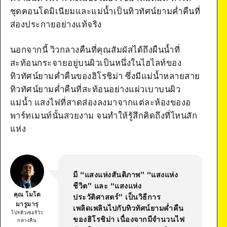
ชุดคอนโดมิเนียมและแม่น้ำเป็นทิวทัศน์ยามค่ำคืนที่
ส่องประกายอย่างแท้จริง
นอกจากนี้ วิวกลางคืนที่คุณสัมผัสได้ถึงผืนน้ำที่
สะท้อนกระจายอยู่บนผิวเป็นหนึ่งในไฮไลท์ของ
ทิวทัศน์ยามค่ำคืนของฮิโรชิม่า ซึ่งมีแม่น้ำหลายสาย
ทิวทัศน์ยามค่ำคืนที่สะท้อนอย่างแผ่วเบาบนผิว
แม่น้ำ แสงไฟที่สาดส่องลงมาจากแต่ละห้องของอ
พาร์ทเมนท์นั้นสวยงาม จนทำให้รู้สึกคิดถึงที่ไหนสัก
แห่ง
มี “แสงแห่งสันติภาพ” “แสงแห่ง
ชีวิต” และ “แสงแห่ง
คุณ โมโต
ประวัติศาสตร์” เป็นวิธีการ
มารูมารุ
เพลิดเพลินไปกับทิวทัศน์ยามค่ำคืน
โปรดิวเซอร์วิว
ของฮิโรชิม่า เนื่องจากมีจำนวนไฟ
กลางคืน