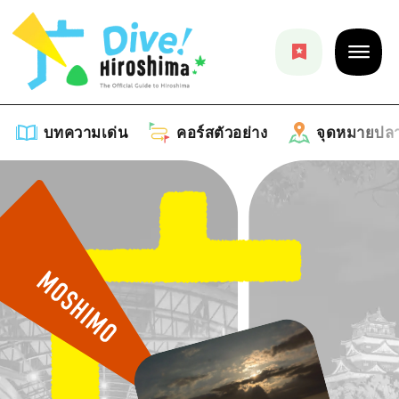
บทความเด่น
คอร์สตัวอย่าง
จุดหมายปล
บทความเด่น
รายการ
คอร์สตัวอย่าง
คำแนะนำ
รายการ
จุดหมายปลายทาง
ศิลปะ
คู่มือ Dive! Hiroshima
รายการ
งานอีเว้นท์ / เทศกาล
อีเว้นท์
ฮิโรชิม่า โมชิ โมชิ ทราเวล
บริเวณรอบเมืองฮิโรชิม่า
อาหารรสเลิศ / สุรา