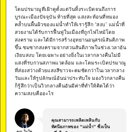
Google Maps
โดมปรมาณูที่เฝ้าดูตั้งแต่วันทิ้งระเบิดจนถึงการ
บูรณะเมืองปัจจุบัน ท้ายที่สุด แสงสะท้อนที่หมอง
คล้ำบนพื้นผิวของแม่น้ำทำให้เรารู้สึก “สงบ” แม่น้ำที่
สวยงามได้รับการฟื้นฟูในเมืองที่ถูกไฟไหม้โดย
สงคราม และได้มีการสร้างอุทยานอนุสรณ์สันติภาพ
ขึ้น ชมซากสงครามจากสวนสันติภาพในช่วงเวลาอัน
เงียบสงบ โดยเฉพาะอย่างยิ่งในเวลากลางคืนไม่มี
แสงที่รบกวนสภาพแวดล้อม และโดมระเบิดปรมาณู
ที่ส่องสว่างด้วยแสงสีขาวจะคมชัดกว่าในเวลากลาง
วันและให้รูปลักษณ์อันน่าประทับใจ มองวิวกลางคืน
ก็รู้สึกว่าเป็นวิวกลางคืนอันมีค่าที่ทำให้คิดได้ว่า
ความสงบคืออะไร
คุณสามารถเพลิดเพลินกับ
ทัศนียภาพของ “แม่น้ำ” ซึ่งเป็น
คุณ โมโต