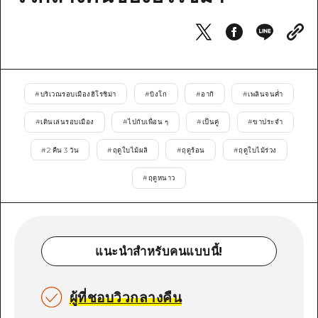
ไกด์อาสาสมัครไ
วิดีโอฮิโรชิม่า
คำถามที่พบบ่อย
#
บริเวณรอบเมืองฮิโรชิม่า
#
บิงโก
#
อากิ
#
เพลินจนค่ำ
ดาวน์โหลดรูปภาพ
#
เดินเล่นรอบเมือง
#
ไปกับเพื่อน ๆ
#
เป็นคู่
#
ขาประจำ
ข้อมูลการขนส่งระหว่างเกิดภัยพิบัติ
#
2 คืน 3 วัน
#
ฤดูใบไม้ผลิ
#
ฤดูร้อน
#
ฤดูใบไม้ร่วง
#
ฤดูหนาว
แนะนำสำหรับคนแบบนี้!
ผู้ที่ชอบวิวกลางคืน