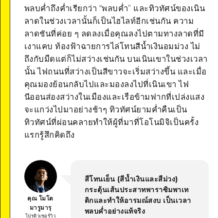
พลบค่ำถึงค่ำเรียกว่า “พลบค่ำ” และทิวทัศน์ของเนิน
ลาดในช่วงเวลานั้นก็เป็นไฮไลท์อีกเช่นกัน ความ
ลาดชันที่ค่อย ๆ ลดลงเมื่อคุณลงไปตามทางลาดที่มี
เงาแคบ ท้องฟ้าฉายการไล่โทนสีน้ำเงินอมม่วง ไม่
ถึงกับมืดแต่ก็ไม่สว่างเช่นกัน บนเนินเขาในช่วงเวลา
นั้น ไฟถนนที่สว่างเป็นสีขาวจะเริ่มสว่างขึ้น และเมื่อ
คุณมองย้อนกลับไปและมองลงไปที่เนินเขา ไฟ
นีออนส่องสว่างในเมืองและเรือข้ามฟากที่เปล่งแสง
จะแกว่งไปมาอย่างช้าๆ ทิวทัศน์ยามค่ำคืนเป็น
ทิวทัศน์ที่ผ่อนคลายทำให้ผู้ที่มาที่โอโนมิจิเป็นครั้ง
แรกรู้สึกคิดถึง
สีโทนเย็น (สีน้ำเงินและสีม่วง)
กระตุ้นเส้นประสาทพาราซิมพาเท
คุณ โมโต
ติกและทำให้อารมณ์สงบ เป็นเวลา
มารูมารุ
พลบค่ำอย่างแท้จริง
โปรดิวเซอร์วิว