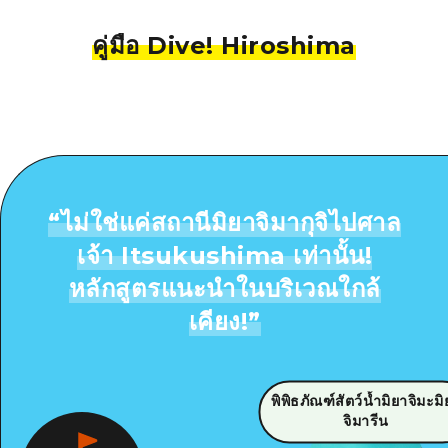
คู่มือ Dive! Hiroshima
“
ไม่ใช่แค่สถานีมิยาจิมากุจิไปศาล
เจ้า Itsukushima เท่านั้น!
หลักสูตรแนะนำในบริเวณใกล้
เคียง!
”
พิพิธภัณฑ์สัตว์น้ำมิยาจิมะม
จิมารีน