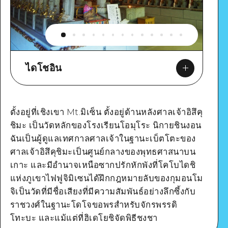
ไดโชอิน
ตั้งอยู่ที่เชิงเขา Mt.มิเซ็น ตั้งอยู่ด้านหลังศาลเจ้าอิสึคุ
ชิมะ เป็นวัดหลักของโรงเรียนโอมุโระ นิกายชินงอน
Google Maps
ฉันเป็นผู้ดูแลเทศกาลศาลเจ้าในฐานะเบ็ตโตะของ
ศาลเจ้าอิสึคุชิมะเป็นศูนย์กลางของพุทธศาสนาบน
เกาะ และมีอำนาจเหนือซากปรักหักพังที่โคโบไดชิ
แห่งภูเขาไฟฟูจิมิเซนได้ฝึกกฎหมายลับของกุมอนโม
จิเป็นวัดที่มีชื่อเสียงที่มีความสัมพันธ์อย่างลึกซึ้งกับ
ดูรายละเอียด
ราชวงศ์ในฐานะโดโจขอพรสำหรับจักรพรรดิ
โทะบะ และแม้แต่ที่ฮิเดโยชิจัดพิธีชงชา