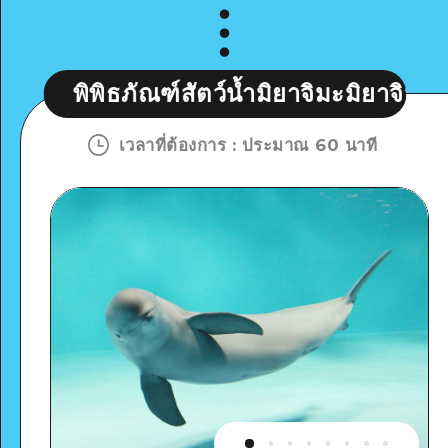
ภัณฑ์สัตว์น้ำมิยาจิมะมิยาจิมารีน
พิพ
เวลาที่ต้องการ
:
ประมาณ 60 นาที