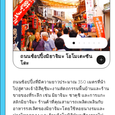
ถนนช้อปปิ้งมิยาจิมะ โอโมเตะซัน
โดะ
ถนนช้อปปิ้งที่มีความยาวประมาณ 350 เมตรที่นำ
ไปสู่ศาลเจ้าอิสึคุชิมะงานหัตถกรรมพื้นบ้านและร้าน
Google Maps
ขายของที่ระลึก เช่น มิยาจิมะ ชาคุชิ และการแกะ
สลักมิยาจิมะ ร้านค้าที่คุณสามารถเพลิดเพลินกับ
อาหารรสเลิศของมิยาจิมะโดยใช้หอยนางรมและ