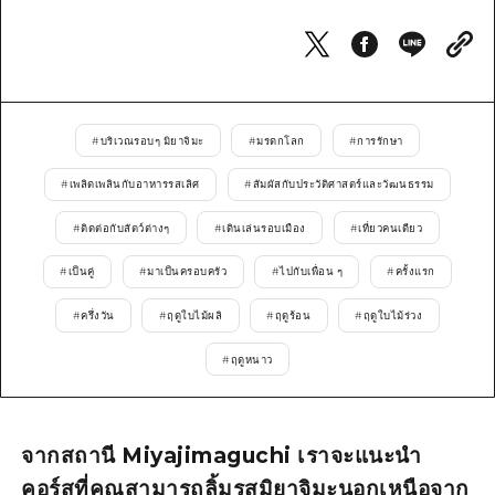
ไกด์อาสาสมัครไ
วิดีโอฮิโรชิม่า
คำถามที่พบบ่อย
#
บริเวณรอบๆ มิยาจิมะ
#
มรดกโลก
#
การรักษา
ดาวน์โหลดรูปภาพ
#
เพลิดเพลินกับอาหารรสเลิศ
#
สัมผัสกับประวัติศาสตร์และวัฒนธรรม
ข้อมูลการขนส่งระหว่างเกิดภัยพิบัติ
#
ติดต่อกับสัตว์ต่างๆ
#
เดินเล่นรอบเมือง
#
เที่ยวคนเดียว
#
เป็นคู่
#
มาเป็นครอบครัว
#
ไปกับเพื่อน ๆ
#
ครั้งแรก
#
ครึ่งวัน
#
ฤดูใบไม้ผลิ
#
ฤดูร้อน
#
ฤดูใบไม้ร่วง
#
ฤดูหนาว
จากสถานี Miyajimaguchi เราจะแนะนำ
คอร์สที่คุณสามารถลิ้มรสมิยาจิมะนอกเหนือจาก