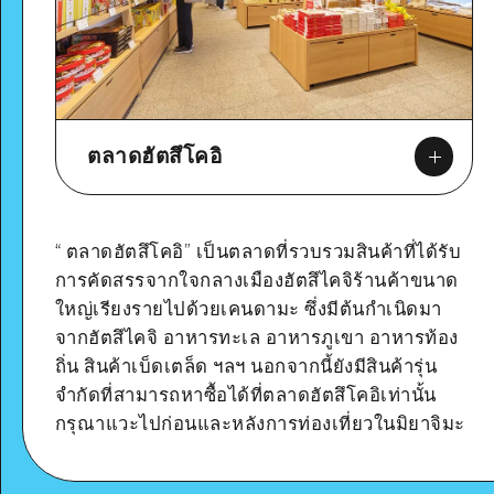
ตลาดฮัตสึโคอิ
“ ตลาดฮัตสึโคอิ” เป็นตลาดที่รวบรวมสินค้าที่ได้รับ
การคัดสรรจากใจกลางเมืองฮัตสึไคจิร้านค้าขนาด
Google Maps
ใหญ่เรียงรายไปด้วยเคนดามะ ซึ่งมีต้นกำเนิดมา
จากฮัตสึไคจิ อาหารทะเล อาหารภูเขา อาหารท้อง
ถิ่น สินค้าเบ็ดเตล็ด ฯลฯ นอกจากนี้ยังมีสินค้ารุ่น
ดูรายละเอียด
จำกัดที่สามารถหาซื้อได้ที่ตลาดฮัตสึโคอิเท่านั้น
กรุณาแวะไปก่อนและหลังการท่องเที่ยวในมิยาจิมะ