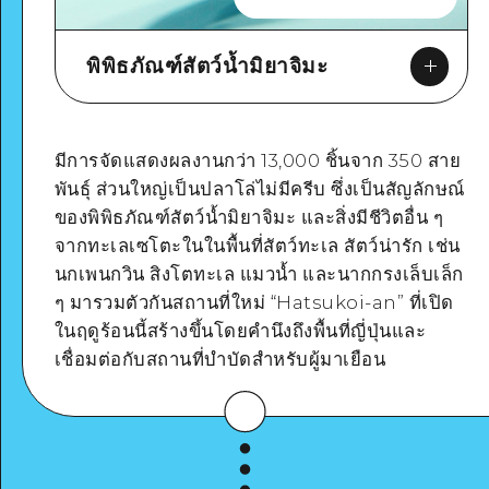
พิพิธภัณฑ์สัตว์น้ำมิยาจิมะ
มีการจัดแสดงผลงานกว่า 13,000 ชิ้นจาก 350 สาย
พันธุ์ ส่วนใหญ่เป็นปลาโล่ไม่มีครีบ ซึ่งเป็นสัญลักษณ์
Google Maps
ของพิพิธภัณฑ์สัตว์น้ำมิยาจิมะ และสิ่งมีชีวิตอื่น ๆ
จากทะเลเซโตะในในพื้นที่สัตว์ทะเล สัตว์น่ารัก เช่น
นกเพนกวิน สิงโตทะเล แมวน้ำ และนากกรงเล็บเล็ก
ๆ มารวมตัวกันสถานที่ใหม่ “Hatsukoi-an” ที่เปิด
ในฤดูร้อนนี้สร้างขึ้นโดยคำนึงถึงพื้นที่ญี่ปุ่นและ
ดูรายละเอียด
เชื่อมต่อกับสถานที่บำบัดสำหรับผู้มาเยือน