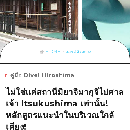
ข้อมูลตามฤดูกาล
บริเวณรอบเมืองฮิโรชิม่า
อากิ
การปั่นจักรยาน
อากิ
บิงโก
ข้อมูลที่เป็นประโยชน์
ช้อปปิ้ง
บิงโก
บิโฮคุ
กีฬา
รายการ
HOME
บิโฮค
เกโฮคุ
สถานบันเทิงยามค่ำคืน
เข้าถึงเข้าถึง
เกโฮค
HOME
คอร์สตัวอย่าง
บริเวณรอบๆ มิยาจิมะ
มรดกโลก
สรุปการจราจรรอง
ข่าว
บริเวณรอบๆ มิยาจิมะ
ยามากุจิตะวันออก
ประสบการณ์ / ในการเรียนรู้
ความแออัดของสิ่งอำนวยความสะดวก
ยามากุจิตะวันออก
อีเว้นท์
คู่มือ Dive! Hiroshima
จังหวัดเอฮิเมะ
มาตรฐาน
ตั๋วเที่ยวคุ้มค่าตั๋วเที่ยวคุ้มค่า
ชิมาเนะ
ไม่ใช่แค่สถานีมิยาจิมากุจิไปศาล
ประวัติศาสตร์ / วัฒนธรรม
บริการรับฝากและจัดส่งสัมภาระ
เจ้า Itsukushima เท่านั้น!
การรักษา
ฮิโรชิมะโอโมะเตะนะชิ
หลักสูตรแนะนำในบริเวณใกล้
ธรรมชาติ
ฮิโรชิม่า ฟรี Wi-Fi
เคียง!
TRAVELPAL International