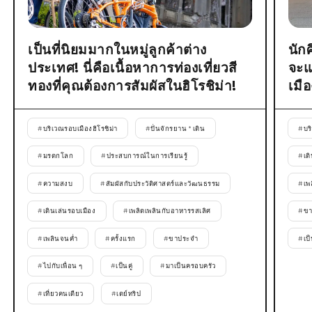
เป็นที่นิยมมากในหมู่ลูกค้าต่าง
นัก
ประเทศ! นี่คือเนื้อหาการท่องเที่ยวสี
จะแ
ทองที่คุณต้องการสัมผัสในฮิโรชิม่า!
เมื
#
บริเวณรอบเมืองฮิโรชิม่า
#
ปั่นจักรยาน * เดิน
#
บร
#
มรดกโลก
#
ประสบการณ์ในการเรียนรู้
#
เด
#
ความสงบ
#
สัมผัสกับประวัติศาสตร์และวัฒนธรรม
#
เพ
#
เดินเล่นรอบเมือง
#
เพลิดเพลินกับอาหารรสเลิศ
#
ขา
#
เพลินจนค่ำ
#
ครั้งแรก
#
ขาประจำ
#
เป็
#
ไปกับเพื่อน ๆ
#
เป็นคู่
#
มาเป็นครอบครัว
#
เที่ยวคนเดียว
#
เดย์ทริป