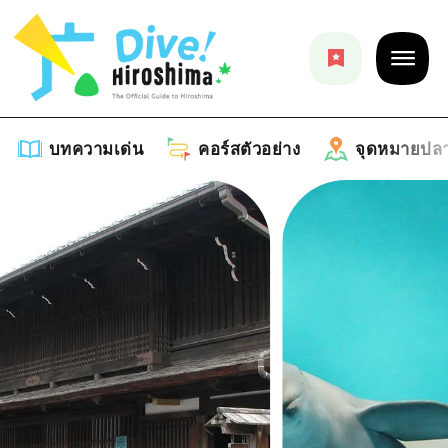
บทความเด่น
คอร์สตัวอย่าง
จุดหมายปล
บทความเด่น
รายการ
คอร์สตัวอย่าง
คำแนะนำ
รายการ
จุดหมายปลายทาง
ศิลปะ
คู่มือ Dive! Hiroshima
รายการ
งานอีเว้นท์ / เทศกาล
อีเว้นท์
ฮิโรชิม่า โมชิ โมชิ ทราเวล
บริเวณรอบเมืองฮิโรชิม่า
อาหารรสเลิศ / สุรา