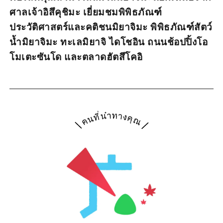
ศาลเจ้าอิสึคุชิมะ เยี่ยมชมพิพิธภัณฑ์
ประวัติศาสตร์และคติชนมิยาจิมะ พิพิธภัณฑ์สัตว์
น้ำมิยาจิมะ ทะเลมิยาจิ ไดโชอิน ถนนช้อปปิ้งโอ
โมเตะซันโด และตลาดฮัตสึโคอิ