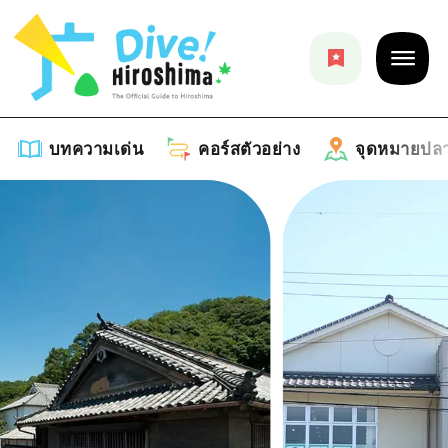
บทความเด่น
คอร์สตัวอย่าง
จุดหมายปล
บทความเด่น
รายการ
คอร์สตัวอย่าง
คำแนะนำ
รายการ
จุดหมายปลายทาง
ศิลปะ
คู่มือ Dive! Hiroshima
รายการ
งานอีเว้นท์ / เทศกาล
อีเว้นท์
ฮิโรชิม่า โมชิ โมชิ ทราเวล
บริเวณรอบเมืองฮิโรชิม่า
อาหารรสเลิศ / สุรา