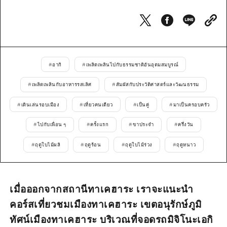
ไกด์อาสาสมัครไ
วิดีโอฮิโรชิม่า
คำถามที่พบบ่อย
#
อากิ
#
เพลิดเพลินไปกับธรรมชาติอันอุดมสมบูรณ์
ดาวน์โหลดรูปภาพ
#
เพลิดเพลินกับอาหารรสเลิศ
#
สัมผัสกับประวัติศาสตร์และวัฒนธรรม
ข้อมูลการขนส่งระหว่างเกิดภัยพิบัติ
#
เดินเล่นรอบเมือง
#
เที่ยวคนเดียว
#
เป็นคู่
#
มาเป็นครอบครัว
#
ไปกับเพื่อน ๆ
#
ครั้งแรก
#
ขาประจำ
#
ครึ่งวัน
#
ฤดูใบไม้ผลิ
#
ฤดูร้อน
#
ฤดูใบไม้ร่วง
#
ฤดูหนาว
เมื่อออกจากสถานีทาเคฮาระ เราจะแนะนำ
คอร์สเที่ยวชมเมืองทาเคฮาระ เขตอนุรักษ์ภูมิ
ทัศน์เมืองทาเคฮาระ บริเวณที่จอดรถมิจิโนะเอกิ