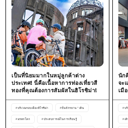
เป็นที่นิยมมากในหมู่ลูกค้าต่าง
นัก
ประเทศ! นี่คือเนื้อหาการท่องเที่ยวสี
จะแ
ทองที่คุณต้องการสัมผัสในฮิโรชิม่า!
เมื
#
บริเวณรอบเมืองฮิโรชิม่า
#
ปั่นจักรยาน * เดิน
#
บร
#
มรดกโลก
#
ประสบการณ์ในการเรียนรู้
#
เด