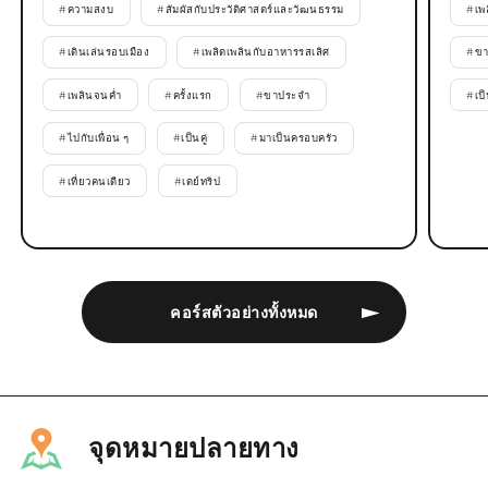
#
ความสงบ
#
สัมผัสกับประวัติศาสตร์และวัฒนธรรม
#
เพ
#
เดินเล่นรอบเมือง
#
เพลิดเพลินกับอาหารรสเลิศ
#
ขา
#
เพลินจนค่ำ
#
ครั้งแรก
#
ขาประจำ
#
เป็
#
ไปกับเพื่อน ๆ
#
เป็นคู่
#
มาเป็นครอบครัว
#
เที่ยวคนเดียว
#
เดย์ทริป
คอร์สตัวอย่างทั้งหมด
จุดหมายปลายทาง