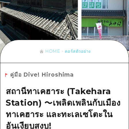
ข้อมูลตามฤดูกาล
บริเวณรอบเมืองฮิโรชิม่า
อากิ
การปั่นจักรยาน
อากิ
บิงโก
ข้อมูลที่เป็นประโยชน์
ช้อปปิ้ง
บิงโก
บิโฮคุ
กีฬา
รายการ
HOME
บิโฮค
เกโฮคุ
สถานบันเทิงยามค่ำคืน
เข้าถึงเข้าถึง
เกโฮค
HOME
คอร์สตัวอย่าง
บริเวณรอบๆ มิยาจิมะ
มรดกโลก
สรุปการจราจรรอง
ข่าว
บริเวณรอบๆ มิยาจิมะ
ยามากุจิตะวันออก
ประสบการณ์ / ในการเรียนรู้
ความแออัดของสิ่งอำนวยความสะดวก
ยามากุจิตะวันออก
อีเว้นท์
คู่มือ Dive! Hiroshima
จังหวัดเอฮิเมะ
มาตรฐาน
ตั๋วเที่ยวคุ้มค่าตั๋วเที่ยวคุ้มค่า
ชิมาเนะ
สถานีทาเคฮาระ (Takehara
ประวัติศาสตร์ / วัฒนธรรม
บริการรับฝากและจัดส่งสัมภาระ
Station) ～เพลิดเพลินกับเมือง
การรักษา
ฮิโรชิมะโอโมะเตะนะชิ
ทาเคฮาระ และทะเลเซโตะใน
ธรรมชาติ
ฮิโรชิม่า ฟรี Wi-Fi
อันเงียบสงบ!
TRAVELPAL International