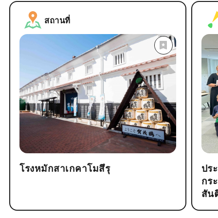
สถานที่
โรงหมักสาเกคาโมสึรุ
ประ
กระ
สัน