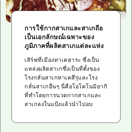
การใช้กากสาเกและสาเกถือ
เป็นเอกลักษณ์เฉพาะของ
ภูมิภาคที่ผลิตสาเกแต่ละแห่ง
เสิร์ฟที่เมืองทาเคฮาระ ซึ่งเป็น
แหล่งผลิตสาเกซึ่งเป็นที่ตั้งของ
โรงกลั่นสาเกทาเคสึรุและโรง
กลั่นสาเกอื่นๆ นี่คือโอโคโนมิยากิ
ที่ทำโดยการนวดกากสาเกและ
สาเกลงในแป้งแล้วนำไปอบ