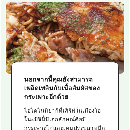
นอกจากนี้คุณยังสามารถ
เพลิดเพลินกับเนื้อสัมผัสของ
กระเพาะอีกด้วย
โอโคโนมิยากิที่เสิร์ฟในเมืองโอ
โนะมิจินี้มีเอกลักษณ์คือมี
กระเพาะไก่และเทมปุระปลาหมึก