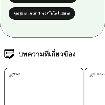
คุณรู้มากแค่ไหน? ซอสโอโคโนมิยากิ
บทความที่เกี่ยวข้อง