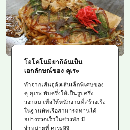
โอโคโนมิยากิอันเป็น
เอกลักษณ์ของ คุเระ
ทำจากเส้นอุด้งเส้นเล็กพิเศษของ
คุ คุเระ พับครึ่งให้เป็นรูปครึ่ง
วงกลม เพื่อให้พนักงานที่สร้างเรือ
ในฐานทัพเรือสามารถทานได้
อย่างรวดเร็วในช่วงพัก มี
จำหน่ายที่ คุเระอิจิ