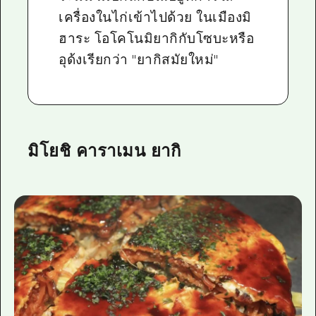
เครื่องในไก่เข้าไปด้วย ในเมืองมิ
ฮาระ โอโคโนมิยากิกับโซบะหรือ
อุด้งเรียกว่า "ยากิสมัยใหม่"
มิโยชิ คาราเมน ยากิ