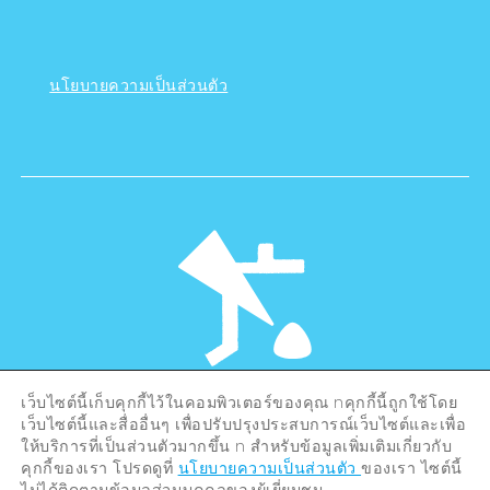
นโยบายความเป็นส่วนตัว
เว็บไซต์นี้เก็บคุกกี้ไว้ในคอมพิวเตอร์ของคุณ nคุกกี้นี้ถูกใช้โดย
©Hiroshima Tourism Association /
เว็บไซต์นี้และสื่ออื่นๆ เพื่อปรับปรุงประสบการณ์เว็บไซต์และเพื่อ
Hiroshima Prefecture / Hiroshima City .
All rights reserved
ให้บริการที่เป็นส่วนตัวมากขึ้น n สำหรับข้อมูลเพิ่มเติมเกี่ยวกับ
คุกกี้ของเรา โปรดดูที่
นโยบายความเป็นส่วนตัว
ของเรา ไซต์นี้
ไม่ได้ติดตามข้อมูลส่วนบุคคลของผู้เยี่ยมชม