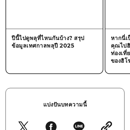
ปีนี้ไปดูพลุที่ไหนกันบ้าง? สรุป
หากนี่เ
ข้อมูลเทศกาลพลุปี 2025
คุณไปฮิโ
ท่องเที
ของฮิโร
แบ่งปันบทความนี้