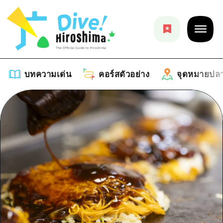
บทความเด่น
คอร์สตัวอย่าง
จุดหมายปล
บทความเด่น
รายการ
คอร์สตัวอย่าง
คำแนะนำ
รายการ
จุดหมายปลายทาง
ศิลปะ
คู่มือ Dive! Hiroshima
รายการ
งานอีเว้นท์ / เทศกาล
อีเว้นท์
ฮิโรชิม่า โมชิ โมชิ ทราเวล
บริเวณรอบเมืองฮิโรชิม่า
อาหารรสเลิศ / สุรา