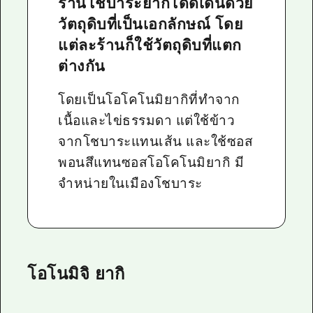
ร้านโชบาระยากิโดดเด่นด้วย
วัตถุดิบที่เป็นเอกลักษณ์ โดย
แต่ละร้านก็ใช้วัตถุดิบที่แตก
ต่างกัน
โดยเป็นโอโคโนมิยากิที่ทำจาก
เนื้อและไข่ธรรมดา แต่ใช้ข้าว
จากโชบาระแทนเส้น และใช้ซอส
พอนสึแทนซอสโอโคโนมิยากิ มี
จำหน่ายในเมืองโชบาระ
โอโนมิจิ ยากิ