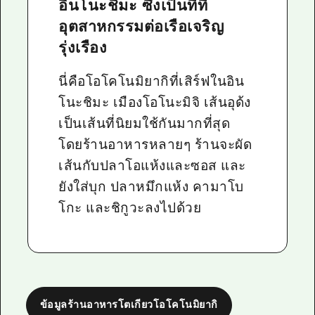
อินโนะชิมะ ซึ่งเป็นที่ที่
อุตสาหกรรมต่อเรือเจริญ
รุ่งเรือง
นี่คือโอโคโนมิยากิที่เสิร์ฟในอิน
โนะชิมะ เมืองโอโนะมิจิ เส้นอุด้ง
เป็นเส้นที่นิยมใช้กันมากที่สุด
โดยร้านอาหารหลายๆ ร้านจะผัด
เส้นกับปลาโอแห้งและซอส และ
ยังใส่บุก ปลาหมึกแห้ง คามาโบ
โกะ และชิกูวะลงไปด้วย
ข้อมูลร้านอาหารโตเกียวโอโคโนมิยากิ