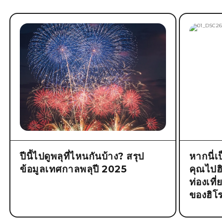
ปีนี้ไปดูพลุที่ไหนกันบ้าง? สรุป
หากนี่เ
ข้อมูลเทศกาลพลุปี 2025
คุณไปฮิโ
ท่องเที
ของฮิโร