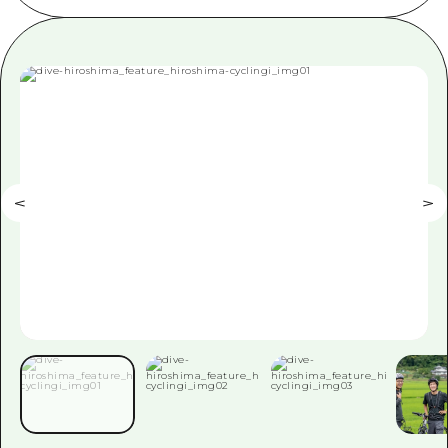
ข้อมูลตามฤดูกาล
บริเวณรอบเมืองฮิโรชิม่า
อากิ
การปั่นจักรยาน
อากิ
บิงโก
ข้อมูลที่เป็นประโยชน์
ช้อปปิ้ง
บิงโก
บิโฮคุ
กีฬา
รายการ
HOME
บิโฮค
เกโฮคุ
สถานบันเทิงยามค่ำคืน
เข้าถึงเข้าถึง
เกโฮค
บริเวณรอบๆ มิยาจิมะ
มรดกโลก
สรุปการจราจรรอง
ข่าว
บริเวณรอบๆ มิยาจิมะ
ยามากุจิตะวันออก
ประสบการณ์ / ในการเรียนรู้
ความแออัดของสิ่งอำนวยความสะดวก
ยามากุจิตะวันออก
อีเว้นท์
จังหวัดเอฮิเมะ
มาตรฐาน
ตั๋วเที่ยวคุ้มค่าตั๋วเที่ยวคุ้มค่า
ชิมาเนะ
ประวัติศาสตร์ / วัฒนธรรม
บริการรับฝากและจัดส่งสัมภาระ
การรักษา
ฮิโรชิมะโอโมะเตะนะชิ
ธรรมชาติ
ฮิโรชิม่า ฟรี Wi-Fi
TRAVELPAL International