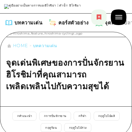
บทความเด่น
คอร์สตัวอย่าง
จุดหมายปล
HOME
บทความเด่น
จุดเด่นพิเศษของการปั่นจักรยาน
บทความเด่น
ฮิโรชิม่าที่คุณสามารถ
รายการ
เพลิดเพลินไปกับความสุขได้
คอร์สตัวอย่าง
คำแนะนำ
รายการ
จุดหมายปลายทาง
ศิลปะ
คู่มือ Dive! Hiroshima
รายการ
#
คำแนะนำ
#
การปั่นจักรยาน
#
กีฬา
#
ฤดูใบไม้ผลิ
งานอีเว้นท์ / เทศกาล
อีเว้นท์
ฮิโรชิม่า โมชิ โมชิ ทราเวล
บริเวณรอบเมืองฮิโรชิม่า
#
ฤดูร้อน
#
ฤดูใบไม้ร่วง
อาหารรสเลิศ / สุรา