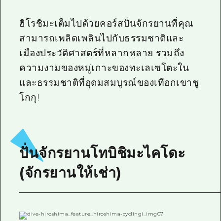
ไกด์อาสาสมัครไ
ฮิโรชิมะเต็มไปด้วยคอร์สปั่นจักรยานที่คุณ
วิดีโอฮิโรชิม่า
สามารถเพลิดเพลินไปกับธรรมชาติและ
เมืองประวัติศาสตร์ที่หลากหลาย รวมถึง
คำถามที่พบบ่อย
ความงามของหมู่เกาะของทะเลเซโตะใน
ดาวน์โหลดรูปภาพ
และธรรมชาติที่อุดมสมบูรณ์ของเทือกเขาชู
ข้อมูลการขนส่งระหว่างเกิดภัยพิบัติ
โกกุ!
ปั่นจักรยานโทบิชิมะไคโดะ
(จักรยานให้เช่า)