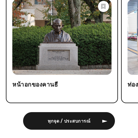
หน้าอกของคานธี
ท่อง
ทุกจุด / ประสบการณ์