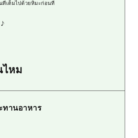
่เต็มไปด้วยหิมะก่อนที่
ย ♪
อนไหม
ับประทานอาหาร