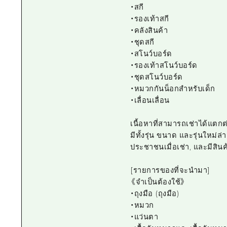
・สกี
・รองเท้าสกี
・คลังสินค้า
・ชุดสกี
・สโนว์บอร์ด
・รองเท้าสโนว์บอร์ด
・ชุดสโนว์บอร์ด
・หมวกกันน็อกสำหรับเด็ก
・เลื่อนเลื่อน
เนื้อหาที่สามารถเช่าได้แตกต่
มีทั้งรุ่น ขนาด และรุ่นใหม่ล
ประชาชนเมื่อเช่า, และมีสินค้
[รายการของที่จะนำมา]
《จำเป็นต้องใช้》
・ถุงมือ (ถุงมือ)
・หมวก
・แว่นตา