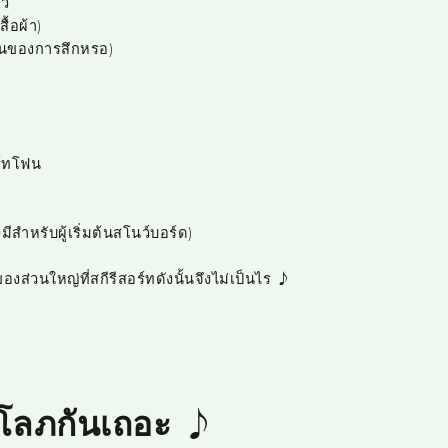
าว
ื้อผ้า)
านในของการสึกหรอ)
์ทโฟน
งมีสำหรับผู้เริ่มต้นสโนว์บอร์ด)
งส่วนใหญ่ที่สกีรีสอร์ทดังนั้นจึงไม่เป็นไร ♪
โลภกันเถอะ ♪