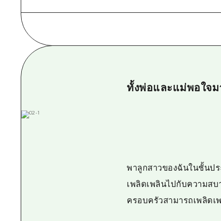
ทั้งพ่อและแม่พอใจม
พาลูกสาวของฉันในชั้นประถม
เพลิดเพลินไปกับความสบาย
ครอบครัวสามารถเพลิดเพ