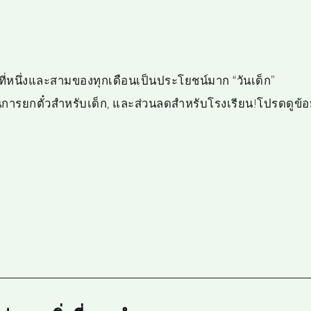
ร์ที่หนึ่งและสามของทุกเดือนเป็นประโยชน์มาก “วันเด็ก”
ในการยกตั๋วสำหรับเด็ก, และส่วนลดสำหรับโรงเรียน!โปรดดูข้อม