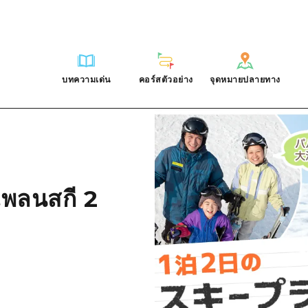
การณ์ / ในการเรียนรู้
บริเวณรอบเมืองฮิโรชิม่า
รายการ
ฮิโรชิมะโอโมะเตะนะชิ
คำถามที่พบบ่อย
ฐาน
อากิ
บริเวณรอบเมืองฮิโรชิม่า
ฮิโรชิม่า ฟรี Wi-Fi
ดาวน์โหลดรูปภาพ
บทความเด่น
คอร์สตัวอย่าง
จุดหมายปลายทาง
ติศาสตร์ / วัฒนธรรม
บิงโก
อากิ
TRAVELPAL International
ข้อมูลการขนส่งระหว่างเกิดภัยพิบ
บทความเด่น
คอร์สตัวอย่าง
จุดหมายปลายทาง
ักษา
บิโฮค
บิงโก
ไกด์อาสาสมัครไ
ชาติ
เกโฮค
บิโฮคุ
วิดีโอฮิโรชิม่า
บริเวณรอบๆ มิยาจิมะ
เกโฮคุ
รายการ
การปั่นจักรยาน
รายการ
ประสบการณ์ / ในการเรียนรู้
บริเวณรอบเมืองฮิโรชิม่า
รายการ
ฮิโรชิมะโอโมะเตะนะช
ยามากุจิตะวันออก
บริเวณรอบๆ มิยาจิมะ
เข้าถึงเข้าถึง
ช้อปปิ้ง
คู่มือ Dive! Hiroshima
มาตรฐาน
อากิ
บริเวณรอบเมืองฮิโรชิม่า
ฮิโรชิม่า ฟรี Wi-Fi
แพลนสกี 2
ยามากุจิตะวันออก
สรุปการจราจรรอง
กีฬา
ฮิโรชิม่า โมชิ โมชิ ทราเวล
ประวัติศาสตร์ / วัฒนธรรม
บิงโก
อากิ
TRAVELPAL Inter
จังหวัดเอฮิเมะ
ความแออัดของสิ่งอำนวยความสะดวก
สถานบันเทิงยามค่ำคืน
การรักษา
บิโฮค
บิงโก
ไกด์อาสาสมัครไ
ชิมาเนะ
ตั๋วเที่ยวคุ้มค่าตั๋วเที่ยวคุ้มค่า
มรดกโลก
ธรรมชาติ
เกโฮค
บิโฮคุ
วิดีโอฮิโรชิม่า
บริการรับฝากและจัดส่งสัมภาระ
บริเวณรอบๆ มิยาจิมะ
เกโฮคุ
ยามากุจิตะวันออก
บริเวณรอบๆ มิยาจิมะ