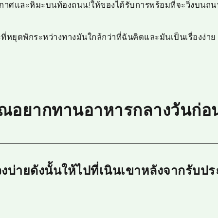
ศและหิมะบนท้องถนน!ให้ของได้รับการพร้อมที่จะวิ่งบนถนนที
่หยุดพักระหว่างทางมันใกล้กว่าที่ฉันคิดและมันเป็นเรื่องง่า
ทคุณอยากทานอาหารกลางวันก่
ต่ช่วงบ่ายดังนั้นให้ไปที่เนินเขาหลังจากร