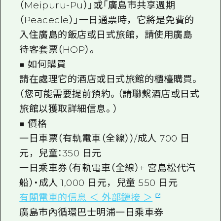
2晚3天
（Meipuru-Pu）」或「廣島市共享週期
志願者指南
（Peacecle）」一日通票時，它將是免費的
入住廣島的飯店或日式旅館，請使用廣島
廣島視頻
待客套票（HOP）。
常見問題
■ 如何購買
照片下載
請在處理它的酒店或日式旅館的櫃檯購買。
（您可能需要提前預約。（請聯繫酒店或日式
災難發生期間的交通資訊
旅館以獲取詳細信息。）
廣島縣觀光宣傳冊
■ 價格
一日車票（有軌電車（全線））/成人 700 日
元，兒童：350 日元
一日乘車券（有軌電車（全線）+ 宮島松代汽
船）・成人 1,000 日元，兒童 550 日元
有關電車的信息 ＜ 外部鏈接 ＞
廣島市內循環巴士明浦一日乘車券