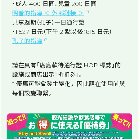
・成人 400 日圓、兒童 200 日圓
明普的指導 ＜ 外部鏈接 ＞
共享週期（孔子）一日通行證
・1,527 日元（下午 2 點以後：815 日元）
孔子的指導
請在具有「廣島款待通行證 HOP 標誌」的
設施或商店出示「折扣券」。
* 優惠可能會發生變化，因此請在使用前與
每個設施聯繫。