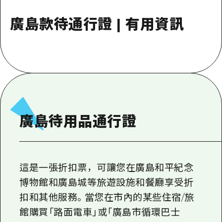
即時訊息
廣島市內
安芸
騎自行車
廣島款待通行證 | 有用資訊
安芸
答對了
有用的信息
購物
答對了
美北
運動
列表
HOME
美北
藝北
夜晚生活
存取
藝北
宮島周邊
世界遺產
輔助流量摘要
新聞
宮島周邊
東山口
學習·體驗
廣島待用品通行證
設施擁堵
東山口
愛媛
標準
超值遊覽門票
短途旅行
島根
歷史·文化
行李寄存及運送服務
半天
這是一張折扣票，可讓您在廣島和平紀念
治癒
廣島好客通行證
博物館和廣島城等旅遊設施和餐廳享受折
一日遊
自然
扣和其他服務。當您在市內的某些住宿/旅
廣島免費 Wi-Fi
1晚2天
館購買「路面電車」或「廣島市循環巴士
面向外國遊客的街角旅遊信息中心