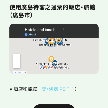
使用廣島待客之通票的飯店・旅館
（廣島市）
■ 酒店和旅館一
覽（列表 PDF
）