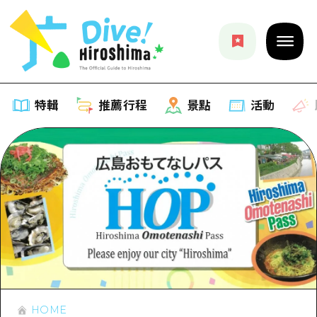
特輯
推薦行程
景點
活動
特輯
列表
推薦行程
推薦
列表
景點
藝術
Dive! Hiroshima 官方向導
列表
活動·廟會
活動
廣島隨意旅行
廣島市內
美食·酒水
HOME