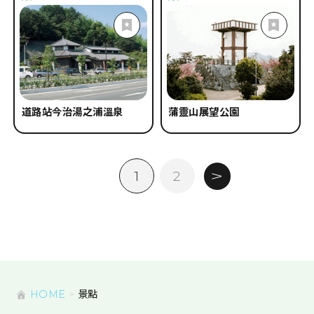
道路站今治湯之浦溫泉
蒲靈山展望公園
1
2
HOME
景點