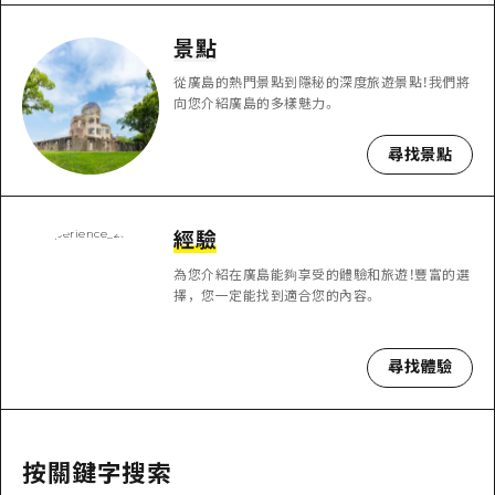
即時訊息
廣島市內
安芸
騎自行車
景點
安芸
答對了
有用的信息
購物
從廣島的熱門景點到隱秘的深度旅遊景點！我們將
答對了
向您介紹廣島的多樣魅力。
美北
運動
列表
HOME
美北
尋找景點
藝北
夜晚生活
存取
藝北
宮島周邊
世界遺產
輔助流量摘要
新聞
宮島周邊
經驗
東山口
學習·體驗
設施擁堵
東山口
為您介紹在廣島能夠享受的體驗和旅遊！豐富的選
愛媛
擇，您一定能找到適合您的內容。
標準
超值遊覽門票
短途旅行
島根
歷史·文化
行李寄存及運送服務
半天
尋找體驗
治癒
廣島好客通行證
一日遊
自然
廣島免費 Wi-Fi
1晚2天
按關鍵字搜索
面向外國遊客的街角旅遊信息中心