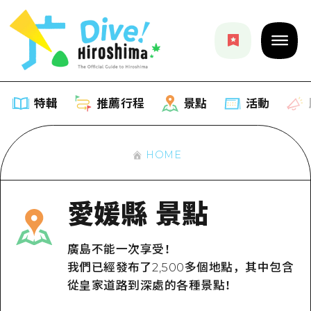
特輯
推薦行程
景點
活動
HOME
特輯
列表
推薦行程
愛媛縣 景點
推薦
列表
景點
廣島不能一次享受！
藝術
Dive! Hiroshima 官方向導
我們已經發布了2,500多個地點，其中包含
列表
活動·廟會
活動
從皇家道路到深處的各種景點！
廣島隨意旅行
廣島市內
美食·酒水