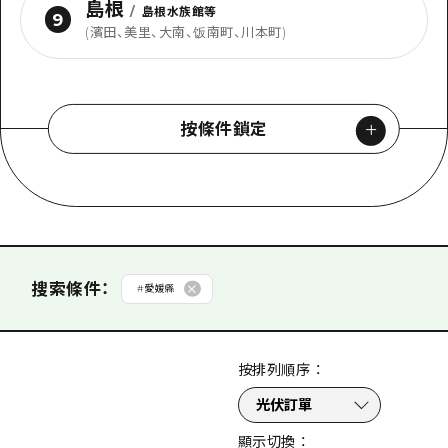
島根
/
島根水族館等
9
(濱田、美里、大南、饭南町、川本町)
按條件鎖定
按類型搜索
#
景點
#
經驗
從分類搜索
搜索條件
：
#
愛媛縣
#
購物
#
藝術
#
美術館・博物館
#
歷史・文化
按排列順序
：
#
和平
#
自然
#
活動・祭典
#
美食・酒
#
世界遺產
搜索
#
騎行
#
夜生活
#
運動
#
公園
#
露營場
顯示切換
：
#
主題樂園
#
沙灘・泳池
#
導覽旅遊
#
手作體驗