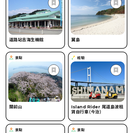
道路站吉海生機館
翼島
景點
經驗
關前山
Island Rider 尾道島波租
賃自行車（今治）
景點
景點