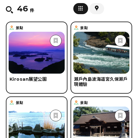
46
刪除條件
件
#
參觀設施
#
線上
#
溫泉・SPA
#
道之駅(休息站)
#
滑雪
#
遊艇・船
#
住宿設施
#
安全安心措施
景點
景點
#
春の台湾語
#
夏の台湾語
#
秋の台湾語
#
冬の台湾語
Kirosan展望公園
瀨戶內島波海道宮久保瀨戶
現體驗
景點
景點