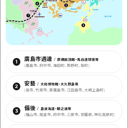
廣島市週邊
/
原爆圓頂館・馬自達球場等
1
(廣島市、府中市、海田町、熊野町、坂町)
安藝
/
大和博物館・大久野島等
2
(吳市、竹原市、東廣島市、江田島市、大崎上島町)
備後
/
島波海道・鞆之浦等
3
(福山市、尾道市、府中市、三原市、世羅郡、神石高原町)