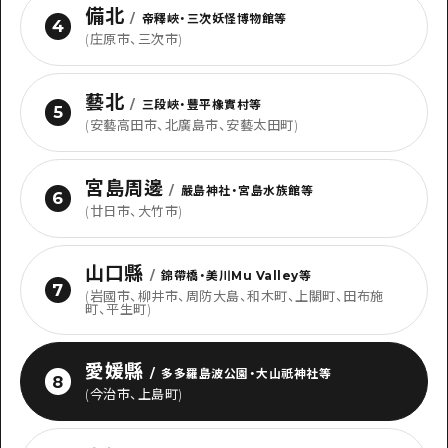
備北
/
帝釋峽・三次妖怪博物館等
4
(庄原市、三次市)
藝北
/
三段峽・豐平橡實村等
5
(安藝高田市、北廣島市、安藝太田町)
宮島周邊
/
嚴島神社・宮島水族館等
6
(廿日市、大竹市)
山口縣
/
錦帶橋・美川Mu Valley等
7
(岩國市、柳井市、周防大島、和木町、上關町、田布施
町、平生町)
愛媛縣
/
多多羅島波公園・大山祇神社等
8
(今治市、上島町)