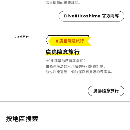
即時訊息
廣島市內
這是推薦的示範課程。
安芸
騎自行車
安芸
Dive!Hiroshima 官方向導
答對了
有用的信息
購物
答對了
美北
運動
列表
HOME
美北
藝北
夜晚生活
存取
藝北
廣島隨意旅行
宮島周邊
世界遺產
輔助流量摘要
新聞
宮島周邊
“如果我帶你游覽廣島呢？”
東山口
由熟悉廣島的人介紹的特別旅遊計劃。
學習·體驗
設施擁堵
東山口
你也許能遇見一個你還沒有見過的深廣島。
愛媛
標準
超值遊覽門票
短途旅行
島根
廣島隨意旅行
歷史·文化
行李寄存及運送服務
半天
治癒
廣島好客通行證
一日遊
自然
廣島免費 Wi-Fi
按地區搜索
1晚2天
面向外國遊客的街角旅遊信息中心