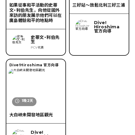
搜索
如果從事和平活動的史蒂
三好站〜放鬆北利三好三浦
文・利伯先生，向他從國外
來訪的朋友展示他們可以在
廣島體驗和平的地點時
Dive!
刪除條件
Hiroshima
官方向導
史蒂文・利伯先
生
PCV代表
Dive!Hiroshima 官方向導
1晚2天
大白峽未開發地區觀光
Dive!