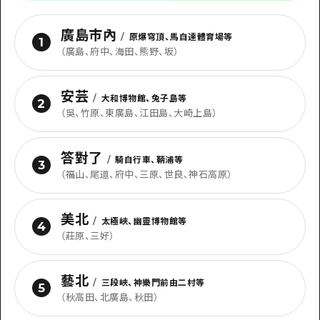
廣島市內
/
原爆穹頂、馬自達體育場等
1
（
廣島、府中、海田、熊野、坂
）
安芸
/
大和博物館、兔子島等
2
（
吳、竹原、東廣島、江田島、大崎上島
）
答對了
/
騎自行車、鞆浦等
3
（
福山、尾道、府中、三原、世良、神石高原
）
美北
/
太極峽、幽靈博物館等
4
（
莊原、三好
）
藝北
/
三段峽、神樂門前由二村等
5
（
秋高田、北廣島、秋田
）