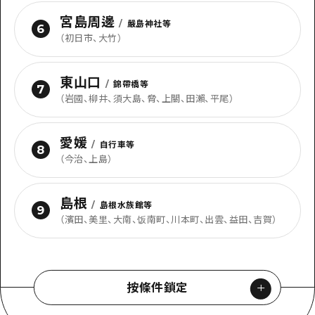
宮島周邊
/
嚴島神社等
6
（
初日市、大竹
）
東山口
/
錦帶橋等
7
（
岩國、柳井、須大島、脅、上關、田瀨、平尾
）
愛媛
/
自行車等
8
（
今治、上島
）
島根
/
島根水族館等
9
（
濱田、美里、大南、饭南町、川本町、出雲、益田、吉賀
）
按條件鎖定