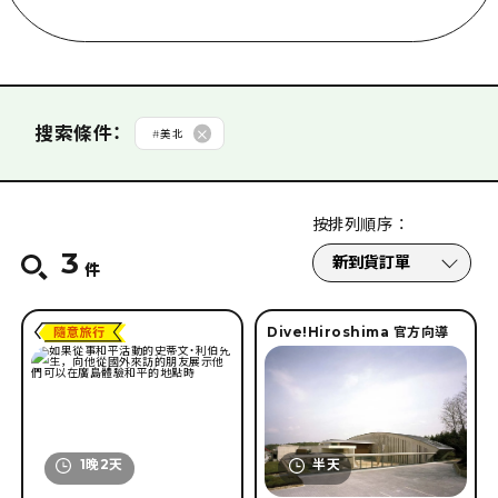
按類型搜索
#
潛入!廣島官方向導
#
廣島隨意旅行
從分類搜索
搜索條件
：
#
美北
#
享受美食
#
騎自行車·步行
#
兜風
#
世界遺產
從推薦中搜索
按排列順序
：
#
修學旅遊
#
接觸動物
#
博物館·美術館
#
享受夜晚
3
#
修學旅遊
#
第一次
#
回頭客
#
個人旅遊
#
學習·體驗
#
和平
#
接觸歷史·文化
#
治癒
#
逛街
件
按所需時間搜索
#
與朋友一起
#
夫妻·情侶
#
帶家人
#
享受豐富的自然
Dive!Hiroshima 官方向導
#
短途旅行
#
半天
#
一日遊
#
1晚2天
#
2晚3天
從季節搜索
#
長期逗留
春天
夏天
秋天
冬天
1晚2天
半天