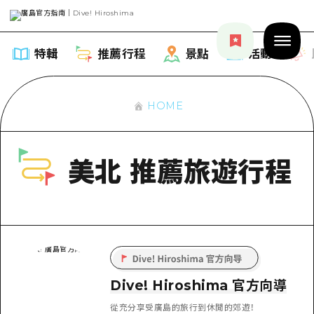
特輯
推薦行程
景點
活動
HOME
特輯
美北 推薦旅遊行程
列表
推薦行程
推薦
列表
景點
藝術
Dive! Hiroshima 官方向導
列表
活動·廟會
活動
Dive! Hiroshima 官方向導
廣島隨意旅行
廣島市內
美食·酒水
從充分享受廣島的旅行到休閒的郊遊！