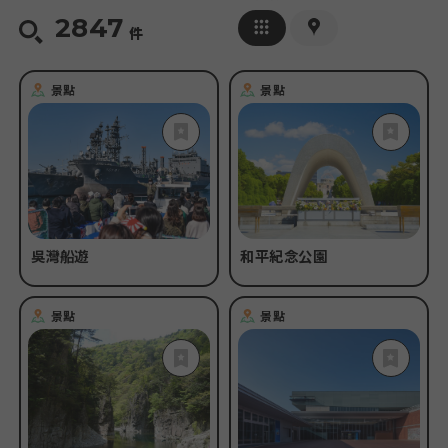
2847
刪除條件
件
#
參觀設施
#
線上
#
溫泉・SPA
#
道之駅(休息站)
#
滑雪
#
遊艇・船
#
住宿設施
#
安全安心措施
景點
景點
#
春の台湾語
#
夏の台湾語
#
秋の台湾語
#
冬の台湾語
吳灣船遊
和平紀念公園
景點
景點