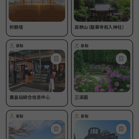
折鶴塔
高野山（龍華寺和入神社）
景點
景點
廣島站綜合信息中心
三溪園
景點
景點