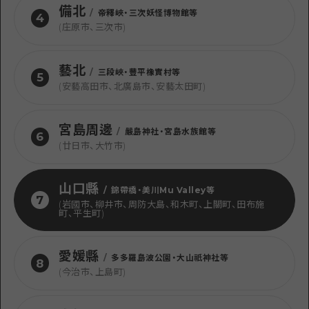
備北
/
帝釋峽・三次妖怪博物館等
4
(庄原市、三次市)
藝北
/
三段峽・豐平橡實村等
5
(安藝高田市、北廣島市、安藝太田町)
宮島周邊
/
嚴島神社・宮島水族館等
6
(廿日市、大竹市)
山口縣
/
錦帶橋・美川Mu Valley等
7
(岩國市、柳井市、周防大島、和木町、上關町、田布施
町、平生町)
愛媛縣
/
多多羅島波公園・大山祇神社等
8
(今治市、上島町)