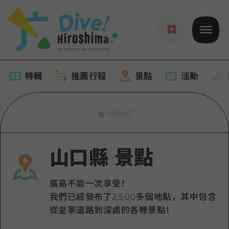
特輯
推薦行程
景點
活動
HOME
特輯
列表
推薦行程
山口縣 景點
推薦
列表
景點
廣島不能一次享受！
藝術
Dive! Hiroshima 官方向導
我們已經發布了2,500多個地點，其中包含
列表
活動·廟會
活動
從皇家道路到深處的各種景點！
廣島隨意旅行
廣島市內
美食·酒水