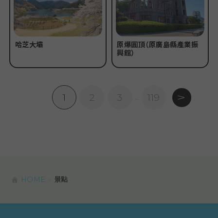
哈芝大壩
原爆圓頂（原廣島縣產業振
興館）
1
2
3
119
…
HOME
景點