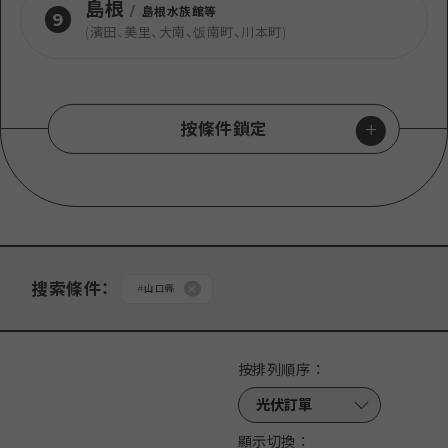
島根
/
島根水族館等
9
(濱田、美里、大南、饭南町、川本町)
按條件鎖定
按類型搜索
#
景點
#
經驗
從分類搜索
搜索條件
：
#
山口縣
#
購物
#
藝術
#
美術館・博物館
#
歷史・文化
按排列順序
：
#
和平
#
自然
#
活動・祭典
#
美食・酒
#
世界遺產
搜索
#
騎行
#
夜生活
#
運動
#
公園
#
露營場
顯示切換
：
#
主題樂園
#
沙灘・泳池
#
導覽旅遊
#
手作體驗