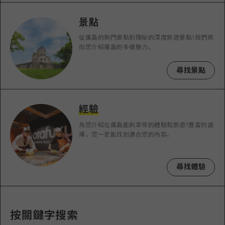
即時訊息
廣島市內
安芸
騎自行車
景點
安芸
答對了
有用的信息
購物
從廣島的熱門景點到隱秘的深度旅遊景點！我們將
答對了
向您介紹廣島的多樣魅力。
美北
運動
列表
HOME
美北
尋找景點
藝北
夜晚生活
存取
藝北
宮島周邊
世界遺產
輔助流量摘要
新聞
宮島周邊
經驗
東山口
學習·體驗
設施擁堵
東山口
為您介紹在廣島能夠享受的體驗和旅遊！豐富的選
愛媛
擇，您一定能找到適合您的內容。
標準
超值遊覽門票
短途旅行
島根
歷史·文化
行李寄存及運送服務
半天
尋找體驗
治癒
廣島好客通行證
一日遊
自然
廣島免費 Wi-Fi
1晚2天
按關鍵字搜索
面向外國遊客的街角旅遊信息中心