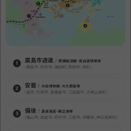
廣島市週邊
/
原爆圓頂館・馬自達球場等
1
(廣島市、府中市、海田町、熊野町、坂町)
安藝
/
大和博物館・大久野島等
2
(吳市、竹原市、東廣島市、江田島市、大崎上島町)
備後
/
島波海道・鞆之浦等
3
(福山市、尾道市、府中市、三原市、世羅郡、神石高原町)