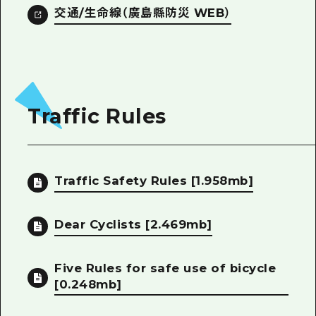
交通/生命線（廣島縣防災 WEB）
Traffic Rules
Traffic Safety Rules
[1.958mb]
Dear Cyclists
[2.469mb]
Five Rules for safe use of bicycle
[0.248mb]