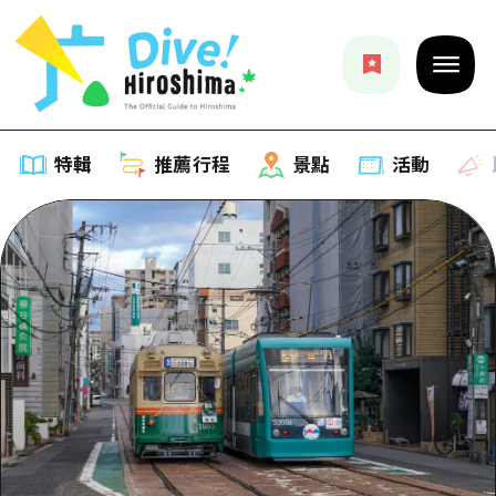
特輯
推薦行程
景點
活動
特輯
列表
推薦行程
推薦
列表
景點
藝術
Dive! Hiroshima 官方向導
列表
活動·廟會
活動
廣島隨意旅行
廣島市內
美食·酒水