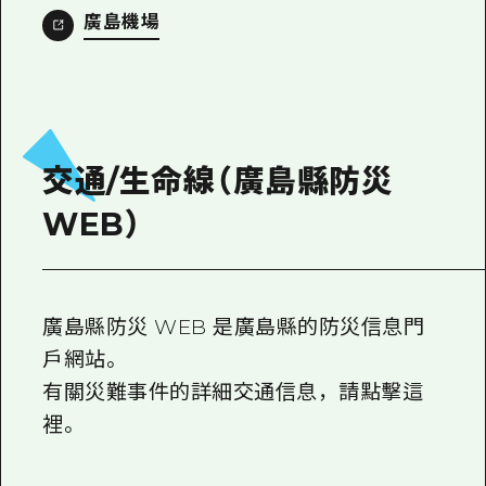
2晚3天
廣島機場
志願者指南
廣島視頻
常見問題
照片下載
交通/生命線（廣島縣防災
災難發生期間的交通資訊
WEB）
廣島縣觀光宣傳冊
廣島縣防災 WEB 是廣島縣的防災信息門
戶網站。
有關災難事件的詳細交通信息，請點擊這
裡。