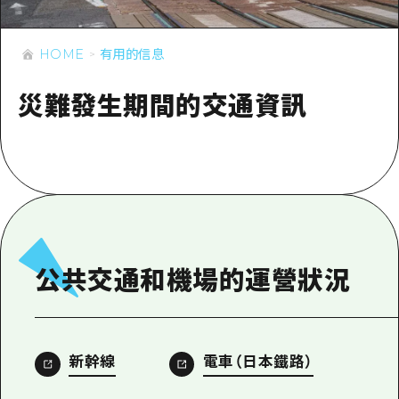
即時訊息
廣島市內
安芸
騎自行車
安芸
HOME
有用的信息
答對了
有用的信息
購物
答對了
美北
災難發生期間的交通資訊
運動
列表
HOME
美北
藝北
夜晚生活
存取
藝北
宮島周邊
世界遺產
輔助流量摘要
新聞
宮島周邊
東山口
學習·體驗
設施擁堵
東山口
愛媛
標準
超值遊覽門票
短途旅行
島根
公共交通和機場的運營狀況
歷史·文化
行李寄存及運送服務
半天
治癒
廣島好客通行證
一日遊
自然
廣島免費 Wi-Fi
新幹線
電車（日本鐵路）
1晚2天
面向外國遊客的街角旅遊信息中心