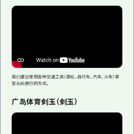
2晚3天
志愿者指南
通过视频介绍广岛县的魅力！
常见问题解答
照片下载
灾难发生期间的交通信息
广岛观光宣传册
我们建议使用各种交通工具（游轮、自行车、汽车、火车）享
受岛屿旅行的方式。
广岛体育剑玉（剑玉）