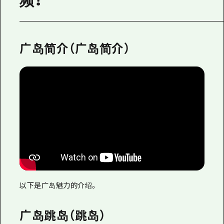
频！
应时信息
广岛市内
安艺
骑自行车
安艺
答對了
有用的信息
购物
答对了
广岛简介（广岛简介）
美北
运动
列表
HOME
美北
艺北
夜晚生活
访问访问
艺北
宫岛周边
世界遗产
次要流量摘要
新闻
宫岛周边
东山口
学习·体验
设施拥堵
东山口
爱媛
标准
超值的游览门票
短途旅行
岛根
历史·文化
行李寄存和运送服务
半天
治愈
广岛表情周游券
一日游
以下是广岛魅力的介绍。
自然
广岛免费无线上网
1晚2天
广岛跳岛（跳岛）
面向外国游客的街角旅游信息中心