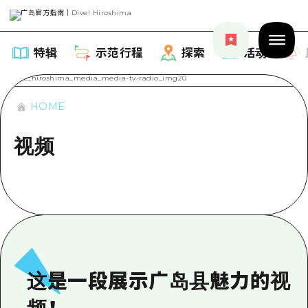
特辑
示范行程
探索
活动
HOME
视频
特辑
列表
示范行程
推荐
列表
探索
艺术
Dive!Hiroshima官方向导
列表
活动·庙会
活动
这是一段展示广岛县魅力的视
广岛随意旅行
广岛市内
美食·酒水