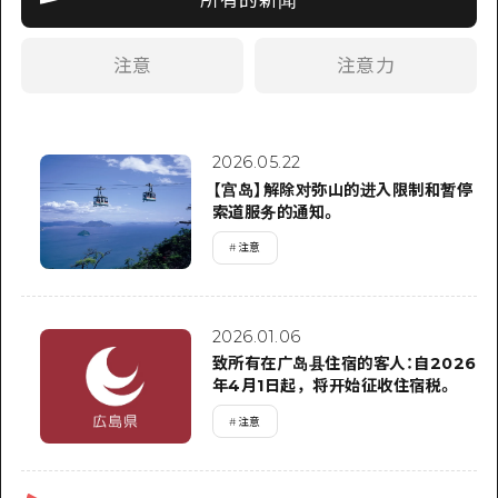
应时信息
广岛市内
安艺
骑自行车
安艺
注意
注意力
答對了
有用的信息
购物
答对了
美北
运动
列表
HOME
美北
艺北
2026.05.22
夜晚生活
访问访问
艺北
【宫岛】解除对弥山的进入限制和暂停
宫岛周边
索道服务的通知。
世界遗产
次要流量摘要
新闻
宫岛周边
东山口
#
注意
学习·体验
设施拥堵
东山口
爱媛
标准
超值的游览门票
短途旅行
2026.01.06
岛根
历史·文化
行李寄存和运送服务
致所有在广岛县住宿的客人：自2026
半天
年4月1日起，将开始征收住宿税。
治愈
广岛表情周游券
一日游
#
注意
自然
广岛免费无线上网
1晚2天
面向外国游客的街角旅游信息中心