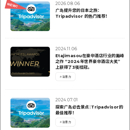
2晚3天
2026.08.06
志愿者指南
广岛提升您的日本之旅：
Tripadvisor 的热门推荐！
通过视频介绍广岛县的魅力！
常见问题解答
照片下载
2024.11.06
灾难发生期间的交通信息
Etajimasou在豪华酒店行业的巅峰
之作 “2024年世界豪华酒店大奖”
广岛观光宣传册
上获得了3项桂冠。
#
注意力
2024.07.01
探索广岛必去景点：Tripadvisor的
最佳推荐！
#
注意力