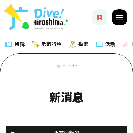
特辑
示范行程
探索
活动
HOME
特辑
列表
示范行程
新消息
推荐
列表
探索
艺术
Dive!Hiroshima官方向导
列表
活动·庙会
活动
广岛随意旅行
广岛市内
美食·酒水
所有的新闻