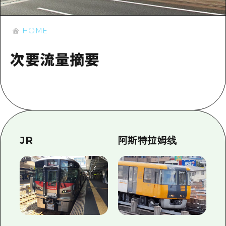
应时信息
广岛市内
安艺
骑自行车
安艺
HOME
答對了
有用的信息
购物
答对了
美北
次要流量摘要
运动
列表
HOME
美北
艺北
夜晚生活
访问访问
艺北
宫岛周边
世界遗产
次要流量摘要
新闻
宫岛周边
东山口
学习·体验
设施拥堵
东山口
爱媛
标准
超值的游览门票
JR
阿斯特拉姆线
短途旅行
岛根
历史·文化
行李寄存和运送服务
半天
治愈
广岛表情周游券
一日游
自然
广岛免费无线上网
1晚2天
面向外国游客的街角旅游信息中心