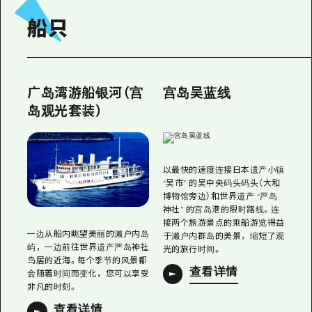
船只
广岛湾游船银河（宫
宫岛吴蓝线
岛观光套装）
以最快的速度连接日本遗产小镇
“吴市” 的吴中央码头码头（大和
博物馆旁边）和世界遗产 “严岛
神社” 的宫岛港的限时路线。连
接两个旅游景点的乘船游览得益
一边从船内眺望美丽的濑户内岛
于濑户内群岛的美景，缩短了观
屿，一边前往世界遗产严岛神社
光的旅行时间。
鸟居的近海。每个季节的风景都
查看详情
会随着时间而变化，您可以享受
非凡的时刻。
查看详情