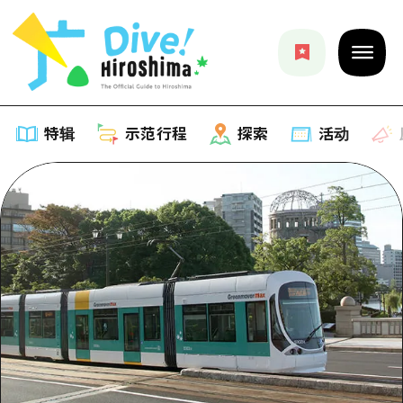
特辑
示范行程
探索
活动
特辑
列表
示范行程
推荐
列表
探索
艺术
Dive!Hiroshima官方向导
列表
活动·庙会
活动
广岛随意旅行
广岛市内
美食·酒水