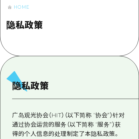
应时信息
广岛市内
HOME
安艺
骑自行车
安艺
答對了
有用的信息
购物
隐私政策
答对了
美北
运动
列表
HOME
美北
艺北
夜晚生活
访问访问
艺北
宫岛周边
世界遗产
次要流量摘要
新闻
宫岛周边
东山口
学习·体验
设施拥堵
东山口
爱媛
隐私政策
标准
超值的游览门票
短途旅行
岛根
历史·文化
行李寄存和运送服务
半天
治愈
广岛表情周游券
广岛观光协会（HIT）（以下简称 “协会”）针对
一日游
自然
广岛免费无线上网
通过协会运营的服务（以下简称 “服务”）获
1晚2天
得的个人信息的处理制定了本隐私政策。
面向外国游客的街角旅游信息中心