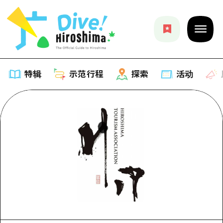
特辑
示范行程
探索
活动
特辑
列表
示范行程
推荐
列表
探索
艺术
Dive!Hiroshima官方向导
列表
活动·庙会
活动
广岛随意旅行
广岛市内
美食·酒水