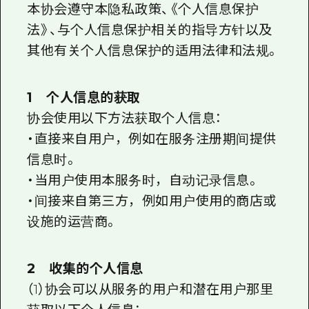
2晚3天
本协会遵守本隐私政策、《个人信息保护
志愿者指南
法》、与个人信息保护相关的指导方针以及
通过视频介绍广岛县的魅力！
其他有关个人信息保护的适用法律和法规。
常见问题解答
1 个人信息的获取
照片下载
协会使用以下方法获取个人信息：
灾难发生期间的交通信息
・直接来自用户，例如在服务注册期间提供
信息时。
广岛观光宣传册
・当用户使用本服务时，自动记录信息。
・间接来自第三方，例如用户使用的商店或
设施的运营商。
2 收集的个人信息
（1）协会可以从服务的用户和潜在用户那里