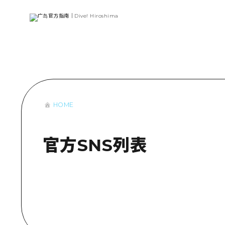
列表
访问访问
次要流量摘
设施拥堵
超值的游览
HOME
列
行李寄存和
推
艺
官方SNS列表
活
美