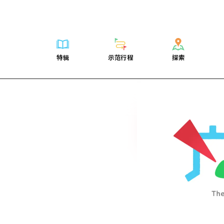
列表
列表
广岛表情周游券
骑自行车
学习·体验
广岛市内
列表
常见问题解
短途旅行
推荐
Dive!Hiroshima官方向导
广岛免费无线上网
购物
标准
安艺
广岛市内
照片下载
半天
特辑
示范行程
探索
要
艺术
广岛随意旅行
面向外国游客的街角旅游信息中心
运动
历史·文化
答对了
安艺
灾难发生期
一日游
特辑
示范行程
探索
活动·庙会
志愿者指南
夜晚生活
治愈
美北
答對了
广岛观光宣
1晚2天
门票
美食·酒水
通过视频介绍广岛县的魅力！
世界遗产
自然
艺北
美北
2晚3天
表
列表
骑自行车
列表
学习·体验
广岛市内
列表
广岛表情周游
短途旅
运送服务
宫岛周边
艺北
荐
Dive!Hiroshima官方向导
购物
访问访问
标准
安艺
广岛市内
广岛免费无线
半天
东山口
宫岛周边
术
广岛随意旅行
运动
次要流量摘要
历史·文化
答对了
安艺
面向外国游客
一日游
东山口
动·庙会
夜晚生活
设施拥堵
治愈
美北
答對了
志愿者指南
1晚2天
爱媛
食·酒水
世界遗产
超值的游览门票
自然
艺北
美北
通过视频介绍
2晚3天
岛根
行李寄存和运送服务
宫岛周边
艺北
东山口
宫岛周边
东山口