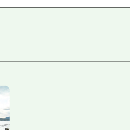
爱媛
岛根