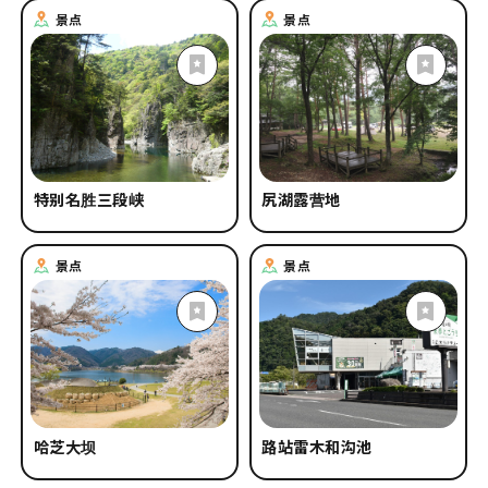
#
滑雪
#
游轮·船
#
住宿设施
#
安全安心措施
景点
景点
#
春天
#
夏天
#
秋天
#
冬天
特别名胜三段峡
尻湖露营地
景点
景点
哈芝大坝
路站雷木和沟池