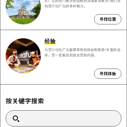
从广岛的热门景点到隐秘的深度旅游景点！我们将
应时信息
广岛市内
向您介绍广岛的多样魅力。
安艺
骑自行车
安艺
答對了
有用的信息
寻找位置
购物
答对了
美北
运动
列表
HOME
美北
经验
艺北
夜晚生活
访问访问
艺北
为您介绍在广岛能够享受的体验和旅游！丰富的选
宫岛周边
世界遗产
择，您一定能找到适合您的内容。
次要流量摘要
新闻
宫岛周边
东山口
学习·体验
设施拥堵
东山口
寻找体验
爱媛
标准
超值的游览门票
短途旅行
岛根
历史·文化
行李寄存和运送服务
半天
按关键字搜索
治愈
广岛表情周游券
一日游
自然
广岛免费无线上网
1晚2天
面向外国游客的街角旅游信息中心