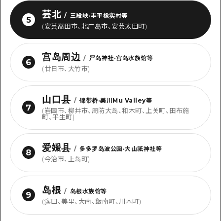
芸北
/
三段峡·丰平橡实村等
5
(安芸高田市、北广岛市、安芸太田町)
宫岛周边
/
严岛神社·宫岛水族馆等
6
(廿日市、大竹市)
山口县
/
锦带桥·美川Mu Valley等
7
(岩国市、柳井市、周防大岛、和木町、上关町、田布施
町、平生町)
爱媛县
/
多多罗岛波公园·大山祇神社等
8
(今治市、上岛町)
岛根
/
岛根水族馆等
9
(滨田、美里、大南、飯南町、川本町)