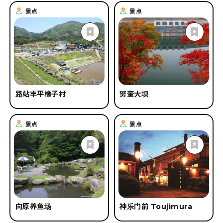
景点
景点
路站丰平橡子村
努奎大坝
景点
景点
向原养鱼场
神乐门前 Toujimura