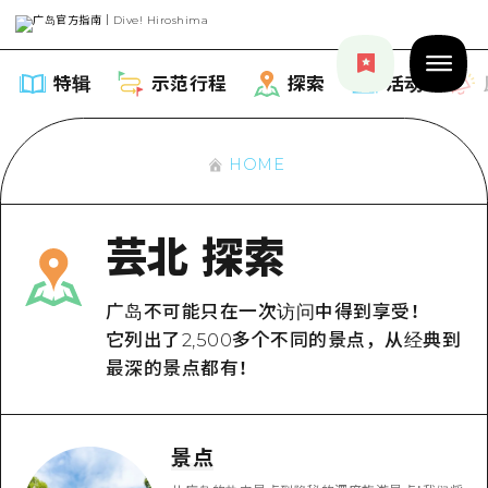
特辑
示范行程
探索
活动
HOME
芸北 探索
特辑
列表
示范行程
广岛不可能只在一次访问中得到享受！
它列出了2,500多个不同的景点，从经典到
推荐
列表
最深的景点都有！
探索
艺术
Dive!Hiroshima官方向导
列表
活动·庙会
活动
广岛随意旅行
景点
广岛市内
美食·酒水