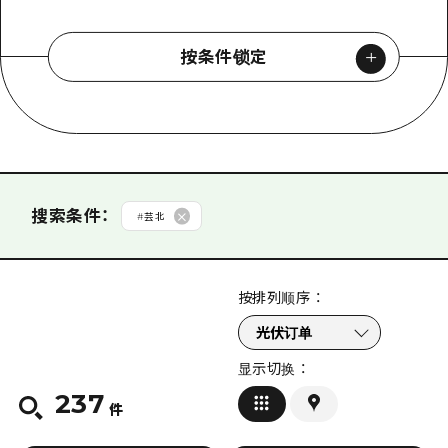
按条件锁定
按类型搜索
#
景点
#
经验
从分类搜索
搜索条件
：
#
芸北
#
购物
#
艺术
#
美术馆·博物馆
#
历史·文化
#
和平
按排列顺序
：
#
自然
#
活动·传统节日
#
美食·酒
#
世界遗产
搜索
#
骑行
#
夜生活
#
运动
#
公园
#
露营场地
显示切换
：
#
主题公园
#
沙滩·泳池
#
导游旅行
#
手工体验
237
删除条件
件
#
设施参观
#
在线
#
温泉·SPA
#
道之驿（休息区）