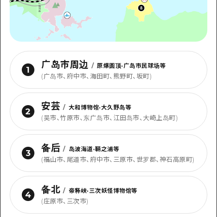
广岛市周边
/
原爆圆顶·广岛市民球场等
1
(广岛市、府中市、海田町、熊野町、坂町)
安芸
/
大和博物馆·大久野岛等
2
(吴市、竹原市、东广岛市、江田岛市、大崎上岛町)
备后
/
岛波海道·鞆之浦等
3
(福山市、尾道市、府中市、三原市、世罗郡、神石高原町)
备北
/
帝释峡·三次妖怪博物馆等
4
(庄原市、三次市)