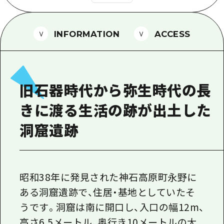
1泊2日
広島県を訪れる外国人旅行者向け情報一
2泊3日
INFORMATION
ACCESS
ボランティアガイド
ユニバーサルツーリズム
ガイドブック
旧石器時代から弥生時代の長
広島県の魅力を動画でご紹介！
きに渡る生活の跡が出土した
よくあるご質問
洞窟遺跡
メディア掲載情報
フォトダウンロード
昭和38年に発見された神石高原町永野に
関連リンク
ある洞窟遺跡で、住居・基地としていたそ
うです。洞窟は南に開口し、入口の幅12m、
高さ6.5メートル、奥行き10メートルの大