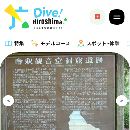
特集
モデルコース
スポット・体験
特集
特集一覧
モデルコース
おすすめ
モデルコース一覧
スポット・体験
アート
Dive! Hiroshima 公式ガイド
スポット・体験一覧
イベント・祭り
イベント
広島もしもトラベル
広島市周辺
グルメ・酒