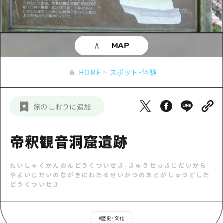
あたらしい非日常
旬情報
安芸
サイクリング
広島市周辺
お役立ち情報
備後
ショッピング
安芸
MAP
備北
スポーツ
お役立ち情報一覧
HOME
備後
HOME
スポット・体験
芸北
ナイトライフ
アクセス
備北
宮島周辺
世界遺産
二次交通まとめ
新着情報
芸北
旅のしおりに追加
山口県東部
学び・体験
施設の混雑状況のお知らせ
宮島周辺
お問い合わせ
愛媛県
定番
帝釈観音洞窟遺跡
お得な周遊チケット
山口県東部
事業者・学校関係者の皆さま
島根県
歴史・文化
手荷物預かり・配送サービス
弾丸
たいしゃくかんのんどうくついせき
-
きゅうせっきじだいから
やよいじだいのながきにわたるせいかつのあとがしゅつどした
癒し
広島おもてなしパス
日帰り
どうくついせき
自然
HIROSHIMA FREE Wi-Fi
半日
観光案内所
#
歴史・文化