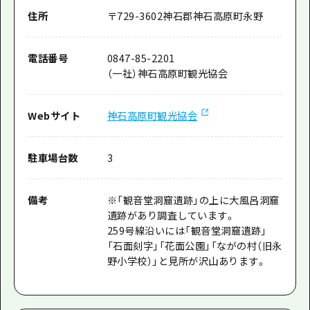
住所
〒
729-3602
神石郡神石高原町永野
電話番号
0847-85-2201
（一社）神石高原町観光協会
Webサイト
神石高原町観光協会
駐車場台数
3
備考
※「観音堂洞窟遺跡」の上に大風呂洞窟
遺跡があり調査しています。
259号線沿いには「観音堂洞窟遺跡」
「石面刻字」「花面公園」「ながの村（旧永
野小学校）」と見所が沢山あります。