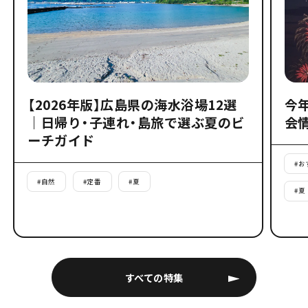
【2026年版】広島県の海水浴場12選
今
｜日帰り・子連れ・島旅で選ぶ夏のビ
会
ーチガイド
#
お
#
自然
#
定番
#
夏
#
夏
すべての特集