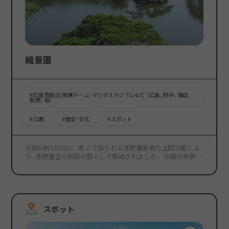
縮景園
#
広島市周辺/原爆ドーム・マツダスタジアムなど （広島、府中、海田、
熊野、坂）
#
公園
#
歴史・文化
#
スポット
元和6年(1620)に、茶人で知られる浅野藩家老の上田宗箇によ
り、浅野藩主の別邸の庭として築成されました。 中国の世界的
な景勝地"西湖"を模してつくられたとも伝えられている園内
は、山川の景、京洛の態、深山の致を庭の中に縮景していること
から、「縮景園」と名付けられました。 園の中央に掘られた濯纓
池(たくえいち)には大小の島が浮かび、巧妙に配置された渓谷、
橋、四阿(あずまや)を回遊しながら楽しむことができることか
スポット
ら、回遊式庭園とも称されています。 昭和20年(1945年)、原爆
により壊滅状態になりましたが、現在では清風館、明月亭など
も復元されています。 G7広島サミットの際は、