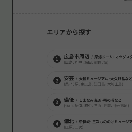
エリアから探す
広島市周辺
/
原爆ドーム・マツダス
1
(広島、府中、海田、熊野、坂)
安芸
/
大和ミュージアム・大久野島な
2
(呉、竹原、東広島、江田島、大崎上島)
備後
/
しまなみ海道・鞆の浦など
3
(福山、尾道、府中、三原、世羅、神石高原)
備北
/
帝釈峡・三次もののけミュージ
4
(庄原、三次)