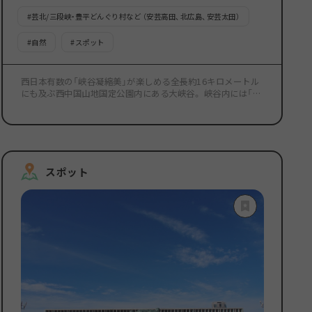
#
芸北/三段峡・豊平どんぐり村など （安芸高田、北広島、安芸太田）
#
自然
#
スポット
西日本有数の「峡谷凝縮美」が楽しめる全長約16キロメートル
にも及ぶ西中国山地国定公園内にある大峡谷。 峡谷内には「黒
淵」「猿飛」「二段滝」「三段滝」など見どころがたくさんありま
す。 紅葉の名所としても有名です（10月下旬～11月下旬頃）。
三段峡内には、「黒淵」と「猿飛」の2つの渡舟があり、遊歩道か
らとは異なる渡舟からの景色は別物です。 ※二段滝には、猿飛
渡舟に乗らなければ行くことができません。 また、三段峡内に
は2つのセラピーロードがあります。 カヤックやSUPなども人
スポット
気で、大自然を満喫するアクティビティも充実しています。 三
段峡遊歩道の散策可能区間の最新情報は、下記よりご