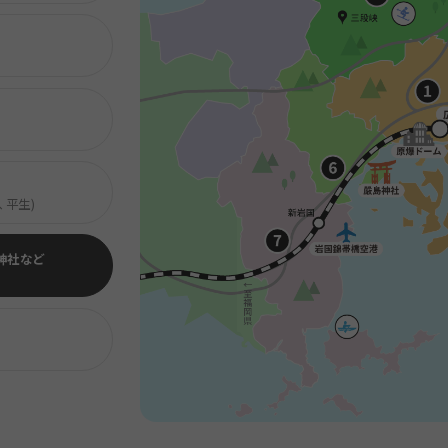
、平生)
神社など