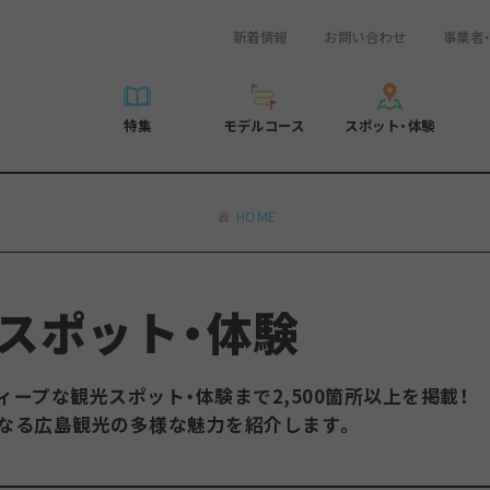
新着情報
お問い合わせ
事業者
一覧
サイクリング
広島おもてなしパス
スポット・体験一覧
学び・体験
広島市周辺
弾丸
広島市周辺
ガイドブック
shima 公式ガイド
ショッピング
HIROSHIMA FREE Wi-Fi
定番
安芸
日帰り
安芸
広島県の魅力を動
特集
モデルコース
スポット・体験
ラベル
スポーツ
観光案内所
歴史・文化
備後
半日
備後
よくあるご質問
特集
モデルコース
スポット・体験
日常
ナイトライフ
広島県を訪れる外国人旅行者向け情報一覧
癒し
備北
1泊2日
備北
メディア掲載情報
世界遺産
ボランティアガイド
自然
芸北
2泊3日
芸北
フォトダウンロー
HOME
覧
モデルコース一覧
お役立ち情報一覧
サイクリング
スポット・体験一覧
学び・体験
広島市周辺
広島おもてなしパス
弾丸
広
ユニバーサルツーリズム
宮島周辺
宮島周辺
関連リンク
め
Dive! Hiroshima 公式ガイド
アクセス
ショッピング
定番
安芸
HIROSHIMA FREE Wi-Fi
日帰
安
山口県東部
山口県東部
広島もしもトラベル
二次交通まとめ
スポーツ
歴史・文化
備後
観光案内所
半日
備
 スポット・体験
愛媛県
ト・祭り
あたらしい非日常
施設の混雑状況のお知らせ
ナイトライフ
癒し
備北
広島県を訪れる外国人旅行
1泊
備
島根県
・酒
お得な周遊チケット
世界遺産
自然
芸北
ボランティアガイド
2泊
芸
ープな観光スポット・体験まで2,500箇所以上を掲載！
手荷物預かり・配送サービス
宮島周辺
ユニバーサルツーリズム
宮
なる広島観光の多様な魅力を紹介します。
山口県東部
山
愛