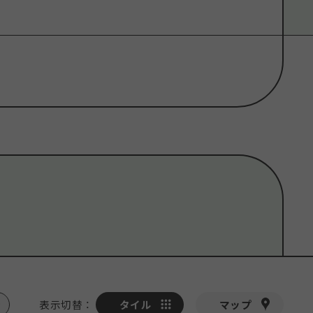
界遺産
#
サイクリング
#
ナイトライフ
#
オンライン
#
温泉・スパ
#
道の駅
表示切替
：
タイル
マップ