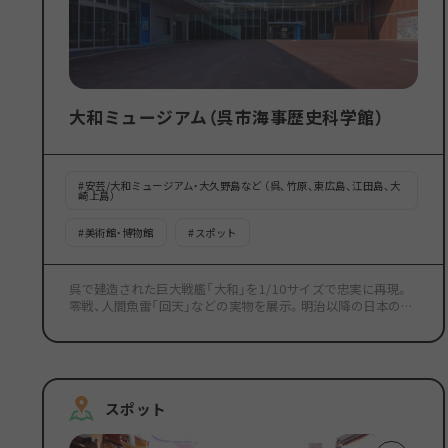
大和ミュージアム（呉市海事歴史科学館）
#
安芸/大和ミュージアム・大久野島など （呉、竹原、東広島、江田島、大
崎上島）
#
美術館・博物館
#
スポット
呉で建造された巨大戦艦「大和」を1/10サイズで忠実に再現。
零戦、人間魚雷「回天」などの実物を展示。明治以降の日本の近
代化の歴史そのものである「呉の歴史」と、その近代化の礎とな
った造船、製鋼をはじめとした各種の「科学技術」を先人の努力
や当時の生活・文化に触れながら紹介します。
スポット