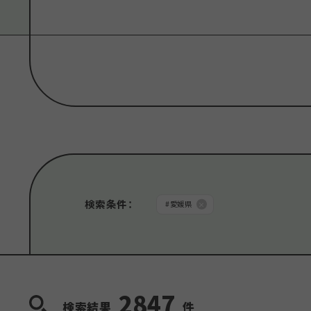
種類から探す
#
スポット
#
体験
カテゴリから探す
#
ショッピング
#
アート
#
美術館・博物館
検索条件
：
#
愛媛県
#
スポーツ
#
公園
#
キャンプ場
#
テー
#
スキー
#
クルーズ・船
#
宿泊施設
#
安
2847
検索結果
件