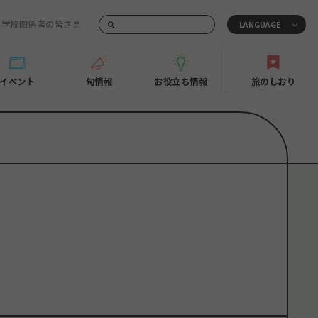
・学校関係者の皆さま
画でご紹介！
イベント
旬情報
お役立ち情報
旅のしおり
イベント
旬情報
お役立ち情報
旅のしおり
ド
島市周辺
ガイドブック
り
芸
広島県の魅力を動画でご紹介！
後
よくあるご質問
者向け情報一覧
2日
北
メディア掲載情報
3日
北
フォトダウンロード
島周辺
関連リンク
口県東部
媛県