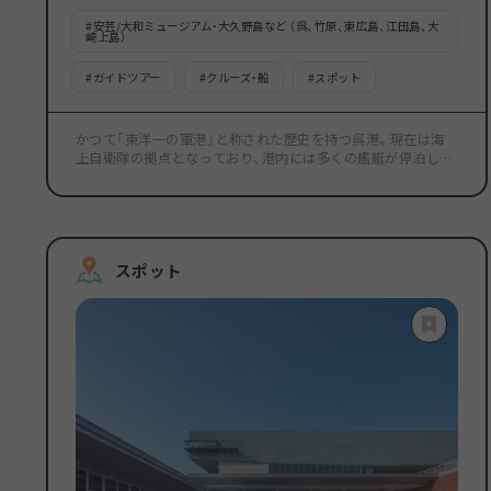
#
安芸/大和ミュージアム・大久野島など （呉、竹原、東広島、江田島、大
崎上島）
#
ガイドツアー
#
クルーズ・船
#
スポット
かつて「東洋一の軍港」と称された歴史を持つ呉港。現在は海
上自衛隊の拠点となっており、港内には多くの艦艇が停泊して
います。その日によって停泊している艦艇の種類や数が異なる
ため、訪れるたびに見られる景色が様変わりするのも、この場
所ならではの魅力です。 このクルーズでは、現役の潜水艦や護
衛艦を海上から至近距離で眺めることができ、陸上からは決し
て味わえない臨場感あふれる姿を存分に楽しめます。所要時間
スポット
は約35分。最大の魅力は、艦船を知り尽くしたガイドによる生
解説です。各艦艇の役割や特徴をユーモアを交えて分かりやす
く説明してくれるため、予備知識がなくても十分に楽しめま
す。また、日の入時刻に合わせて出航す