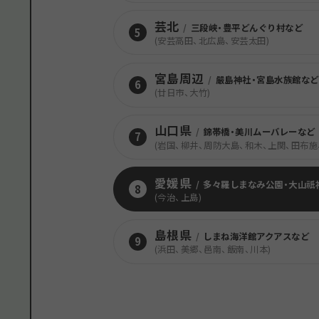
芸北
/
三段峡・豊平どんぐり村など
5
(安芸高田、北広島、安芸太田)
宮島周辺
/
嚴島神社・宮島水族館など
6
(廿日市、大竹)
山口県
/
錦帯橋・美川ムーバレーなど
7
(岩国、柳井、周防大島、和木、上関、田布施
愛媛県
/
多々羅しまなみ公園・大山祇
8
(今治、上島)
島根県
/
しまね海洋館アクアスなど
9
(浜田、美郷、邑南、飯南、川本)