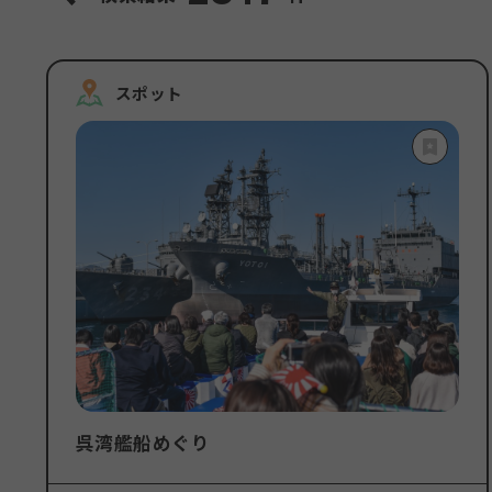
スポット
呉湾艦船めぐり