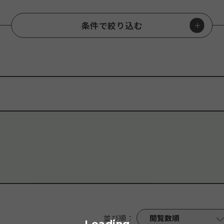
条件で絞り込む
#
歴史・文化
#
平和
#
自然
#
イベント・祭り
#
グルメ・酒
#
世
マパーク
#
ビーチ・プール
#
ガイドツアー
#
ものづくり
#
施設見学
全安心対策
#
春
#
夏
#
秋
#
冬
並び順
：