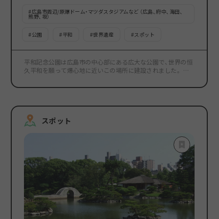
#
広島市周辺/原爆ドーム・マツダスタジアムなど （広島、府中、海田、
熊野、坂）
#
公園
#
平和
#
世界遺産
#
スポット
平和記念公園は広島市の中心部にある広大な公園で、世界の恒
久平和を願って爆心地に近いこの場所に建設されました。 園
内には、世界遺産に登録されている原爆ドームや原爆投下当時
の広島の様子を展示した広島平和記念資料館、原爆死没者慰霊
碑、国立広島原爆死没者追悼平和祈念館、広島国際会議場など
があります。 平和への願いを込めて鳴らされる平和の鐘の音
は、環境省が選んだ、残したい日本の音風景100選にも選ばれ
スポット
ています。