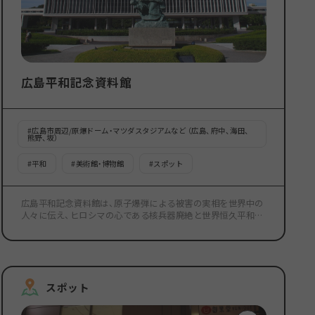
広島平和記念資料館
#
広島市周辺/原爆ドーム・マツダスタジアムなど （広島、府中、海田、
熊野、坂）
#
平和
#
美術館・博物館
#
スポット
広島平和記念資料館は、原子爆弾による被害の実相を世界中の
人々に伝え、ヒロシマの心である核兵器廃絶と世界恒久平和の
実現に寄与することを目的に1955年に開館しました。 1945年
８月６日午前８時15分、広島は世界で初めて原子爆弾による被
害を受けました。 まちはほとんどが破壊され、多くの人々の生
命が奪われました。かろうじて生き残った人も、心と体に大き
な痛手を受け、多くの被爆者が今なお苦しんでいます。 平和記
スポット
念資料館は、被爆者の遺品や被爆の惨状を示す写真や資料を収
集・展示するとともに、広島の被爆前後の歩みや核時代の状況
などについて紹介しています。 また、被爆者による被爆体験講