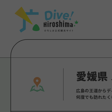
お役立ち情報一覧
特集一覧
モデルコース
アクセス
おすすめ
Dive! Hiro
二次交通まとめ
アート
広島もしもト
施設の混雑状況のお知らせ
イベント・祭り
あたらしい非
お得な周遊チケット
グルメ・酒
特集一
手荷物預かり・配送サービス
おすす
アート
愛媛県
イベン
グルメ
広島の王道からディ
何度でも訪れたく