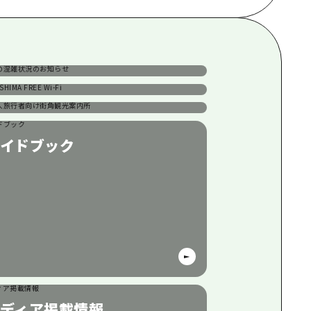
根県
設の混雑状況のお知らせ
IROSHIMA FREE Wi-Fi
国人旅行者向け街角観光案
イドブック
所
ディア掲載情報