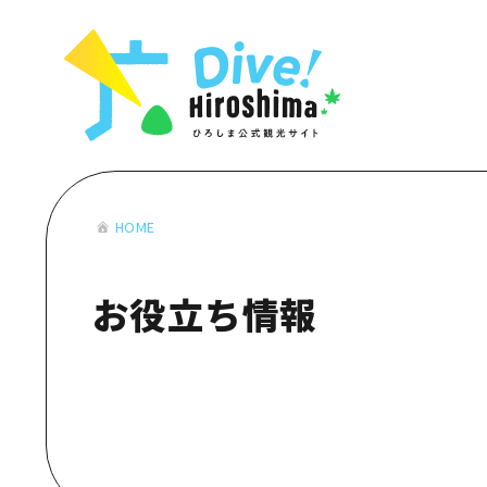
お役立ち情報一覧
特集一覧
モデルコース
アクセス
おすすめ
Dive! Hiro
二次交通まとめ
アート
広島もしもト
施設の混雑状況のお知らせ
イベント・祭り
あたらしい非
お得な周遊チケット
グルメ・酒
HOME
特集一
手荷物預かり・配送サービス
おすす
お役立ち情報
アート
イベン
グルメ