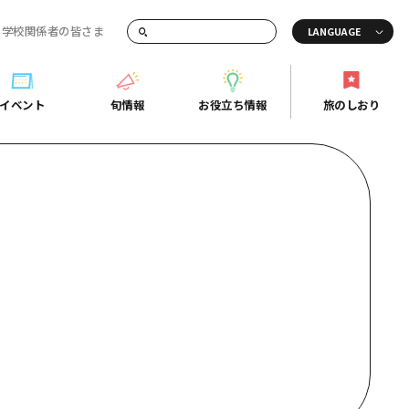
・学校関係者の皆さま
画でご紹介！
イベント
旬情報
お役立ち情報
旅のしおり
イベント
旬情報
お役立ち情報
旅のしおり
ド
島市周辺
ガイドブック
り
芸
広島県の魅力を動画でご紹介！
後
よくあるご質問
者向け情報一覧
2日
北
メディア掲載情報
3日
北
フォトダウンロード
島周辺
関連リンク
口県東部
媛県