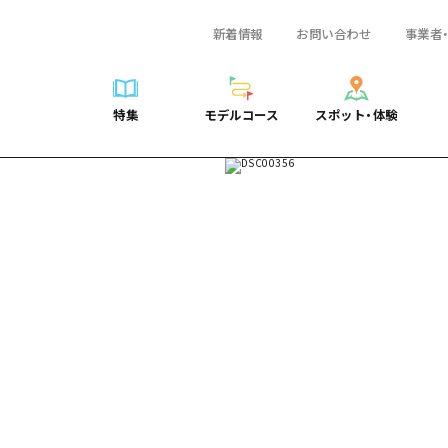
新着情報
お問い合わせ
事業者
一覧
サイクリング
広島おもてなしパス
スポット・体験一覧
学び・体験
広島市周辺
弾丸
広島市周辺
ガイドブック
shima 公式ガイド
ショッピング
HIROSHIMA FREE Wi-Fi
定番
安芸
日帰り
安芸
広島県の魅力を動
特集
モデルコース
スポット・体験
ラベル
スポーツ
観光案内所
歴史・文化
備後
半日
備後
よくあるご質問
特集
モデルコース
スポット・体験
日常
ナイトライフ
広島県を訪れる外国人旅行者向け情報一覧
癒し
備北
1泊2日
備北
メディア掲載情報
世界遺産
ボランティアガイド
自然
芸北
2泊3日
芸北
フォトダウンロー
覧
モデルコース一覧
お役立ち情報一覧
サイクリング
スポット・体験一覧
学び・体験
広島市周辺
広島おもてなしパス
弾丸
広
ユニバーサルツーリズム
宮島周辺
宮島周辺
関連リンク
め
Dive! Hiroshima 公式ガイド
アクセス
ショッピング
定番
安芸
HIROSHIMA FREE Wi-Fi
日帰
安
山口県東部
山口県東部
広島もしもトラベル
二次交通まとめ
スポーツ
歴史・文化
備後
観光案内所
半日
備
愛媛県
ト・祭り
あたらしい非日常
施設の混雑状況のお知らせ
ナイトライフ
癒し
備北
広島県を訪れる外国人旅行
1泊
備
島根県
・酒
お得な周遊チケット
世界遺産
自然
芸北
ボランティアガイド
2泊
芸
手荷物預かり・配送サービス
宮島周辺
ユニバーサルツーリズム
宮
山口県東部
山
愛