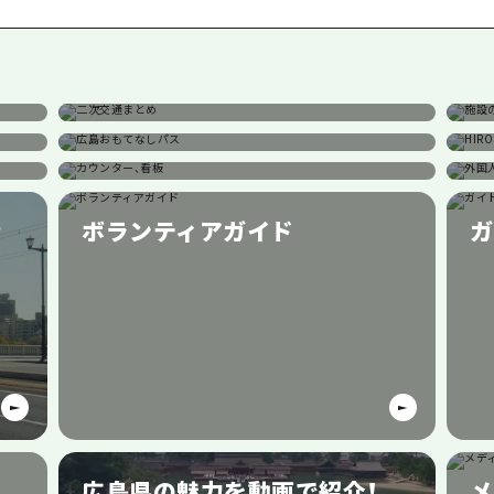
島
二次交通まとめ
施
広島おもてなしパス
H
観光案内所
外
者
ボランティアガイド
ガ
内
広島県の魅力を動画で紹介！
メ