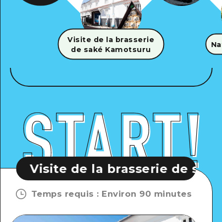
Visite de la brasserie
Na
de saké Kamotsuru
e la brasserie de saké Kamotsuru
Temps requis
:
Environ 90 minutes