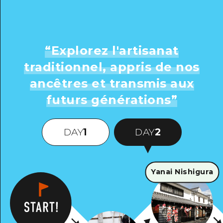
“
Explorez l'artisanat
traditionnel, appris de nos
ancêtres et transmis aux
futurs générations
”
DAY
1
DAY
2
Yanai Nishigura