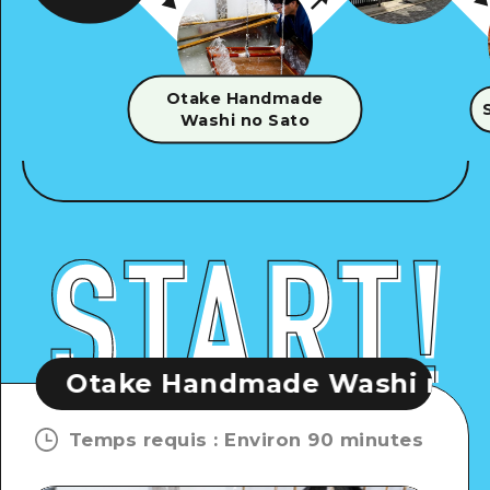
Otake Handmade
Washi no Sato
andmade Washi no Sato
Ota
Temps requis
:
Environ 90 minutes