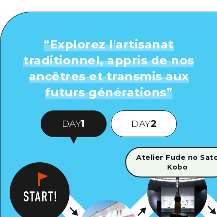
“
Explorez l'artisanat
traditionnel, appris de nos
ancêtres et transmis aux
futurs générations
”
DAY
1
DAY
2
Atelier Fude no Sat
Kobo