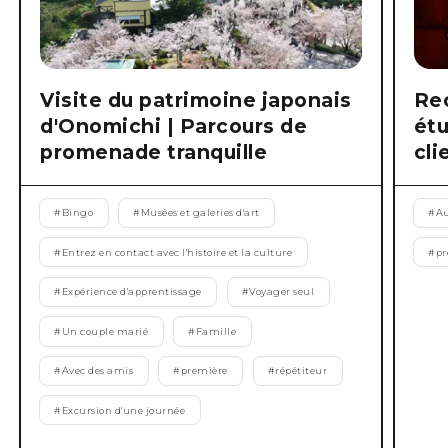
Visite du patrimoine japonais
Re
d'Onomichi | Parcours de
étu
promenade tranquille
cli
#
Bingo
#
Musées et galeries d'art
#
Au
#
Entrez en contact avec l'histoire et la culture
#
pr
#
Expérience d'apprentissage
#
Voyager seul
#
Un couple marié
#
Famille
#
Avec des amis
#
première
#
répétiteur
#
Excursion d'une journée