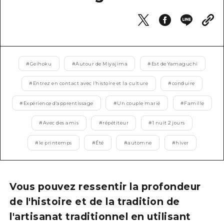
Guide bénévole
Vidéo d'Hiroshima
FAQ
#
Geihoku
#
Autour de Miyajima
#
Est de Yamaguchi
Téléchargement de Photos
#
Entrez en contact avec l'histoire et la culture
#
conduire
Informations sur le transport en 
#
Expérience d'apprentissage
#
Un couple marié
#
Famille
Brochure touristique
#
Avec des amis
#
répétiteur
#
1 nuit 2 jours
#
le printemps
#
Été
#
automne
#
hiver
Vous pouvez ressentir la profondeur
de l'histoire et de la tradition de
l'artisanat traditionnel en utilisant