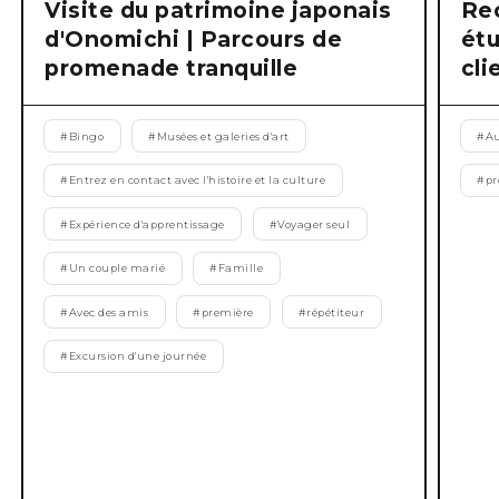
Visite du patrimoine japonais
Re
d'Onomichi | Parcours de
étu
promenade tranquille
cli
#
Bingo
#
Musées et galeries d'art
#
Au
#
Entrez en contact avec l'histoire et la culture
#
pr
#
Expérience d'apprentissage
#
Voyager seul
#
Un couple marié
#
Famille
#
Avec des amis
#
première
#
répétiteur
#
Excursion d'une journée