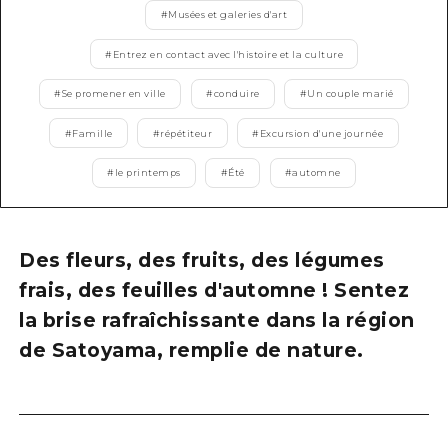
#
Musées et galeries d'art
Guide bénévole
#
Entrez en contact avec l'histoire et la culture
Vidéo d'Hiroshima
#
Se promener en ville
#
conduire
#
Un couple marié
FAQ
#
Famille
#
répétiteur
#
Excursion d'une journée
Téléchargement de Photos
#
le printemps
#
Été
#
automne
Informations sur le transport en 
Brochure touristique
Des fleurs, des fruits, des légumes
frais, des feuilles d'automne ! Sentez
la brise rafraîchissante dans la région
de Satoyama, remplie de nature.