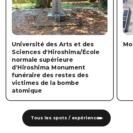
Université des Arts et des
Mo
Sciences d'Hiroshima/École
normale supérieure
d'Hiroshima Monument
funéraire des restes des
victimes de la bombe
atomique
Tous les spots / expériences