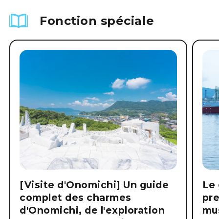
Fonction spéciale
[Visite d'Onomichi] Un guide
Le 
complet des charmes
pre
d'Onomichi, de l'exploration
mus