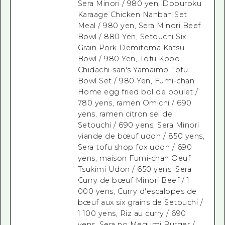
Sera Minori / 980 yen, Doburoku
Karaage Chicken Nanban Set
Meal / 980 yen, Sera Minori Beef
Bowl / 880 Yen, Setouchi Six
Grain Pork Demitoma Katsu
Bowl / 980 Yen, Tofu Kobo
Chidachi-san's Yamaimo Tofu
Bowl Set / 980 Yen, Fumi-chan
Home egg fried bol de poulet /
780 yens, ramen Omichi / 690
yens, ramen citron sel de
Setouchi / 690 yens, Sera Minori
viande de bœuf udon / 850 yens,
Sera tofu shop fox udon / 690
yens, maison Fumi-chan Oeuf
Tsukimi Udon / 650 yens, Sera
Curry de bœuf Minori Beef / 1
000 yens, Curry d'escalopes de
bœuf aux six grains de Setouchi /
1 100 yens, Riz au curry / 690
yens, Sera no Megumi Burger /