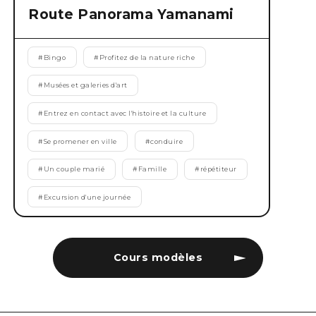
Route Panorama Yamanami
#
Bingo
#
Profitez de la nature riche
#
Musées et galeries d'art
#
Entrez en contact avec l'histoire et la culture
#
Se promener en ville
#
conduire
#
Un couple marié
#
Famille
#
répétiteur
#
Excursion d'une journée
Cours modèles