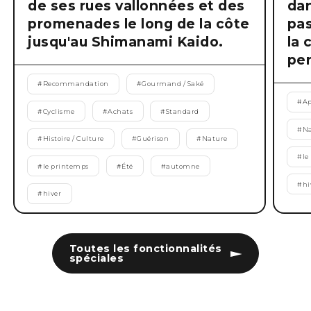
de ses rues vallonnées et des
dan
promenades le long de la côte
pas
jusqu'au Shimanami Kaido.
la 
pen
#
Recommandation
#
Gourmand / Saké
#
Ap
#
Cyclisme
#
Achats
#
Standard
#
Na
#
Histoire / Culture
#
Guérison
#
Nature
#
le
#
le printemps
#
Été
#
automne
#
hi
#
hiver
Toutes les fonctionnalités
spéciales