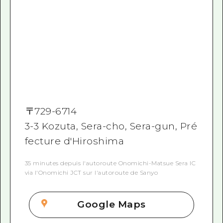
〒
729-6714
3-3 Kozuta, Sera-cho, Sera-gun, Pré
fecture d'Hiroshima
35 minutes depuis l'autoroute Onomichi-Matsue Sera IC
via l'Onomichi JCT sur l'autoroute de Sanyo
Google Maps