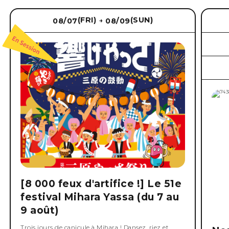
(FRI)
(SUN)
08/07
08/09
→
[8 000 feux d'artifice !] Le 51e
festival Mihara Yassa (du 7 au
9 août)
Trois jours de canicule à Mihara ! Dansez, riez et,