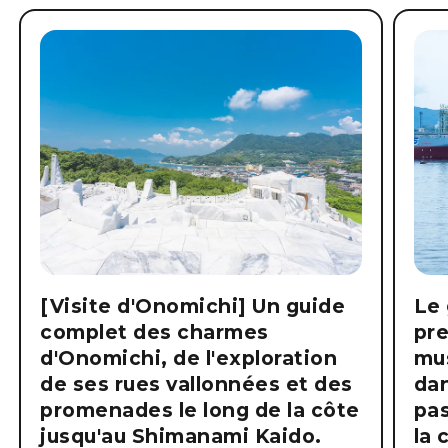
[Visite d'Onomichi] Un guide
Le 
complet des charmes
pre
d'Onomichi, de l'exploration
mus
de ses rues vallonnées et des
dan
promenades le long de la côte
pas
jusqu'au Shimanami Kaido.
la 