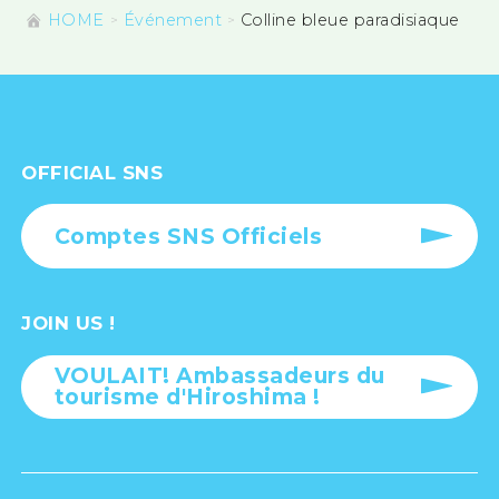
HOME
Événement
Colline bleue paradisiaque
OFFICIAL SNS
Comptes SNS Officiels
JOIN US !
VOULAIT! Ambassadeurs du
tourisme d'Hiroshima !