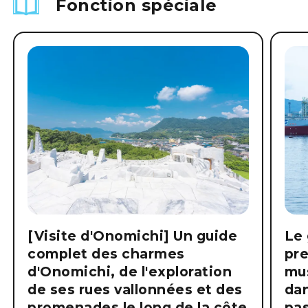
Fonction spéciale
[Visite d'Onomichi] Un guide
Le 
complet des charmes
pre
d'Onomichi, de l'exploration
mus
de ses rues vallonnées et des
dan
promenades le long de la côte
pas