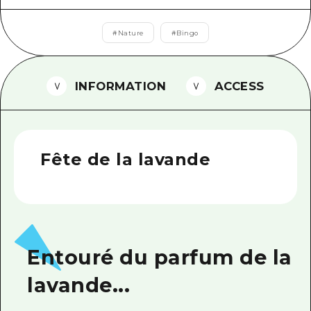
Guide bénévole
#
Nature
#
Bingo
Vidéo d'Hiroshima
FAQ
INFORMATION
ACCESS
Téléchargement de Photos
Informations sur le transport en 
Fête de la lavande
Brochure touristique
Entouré du parfum de la
lavande...