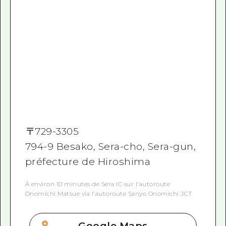
〒
729-3305
794-9 Besako, Sera-cho, Sera-gun,
préfecture de Hiroshima
À environ 10 minutes de Sera IC sur l'autoroute
Onomichi Matsue via l'autoroute Sanyo Onomichi JCT
Google Maps