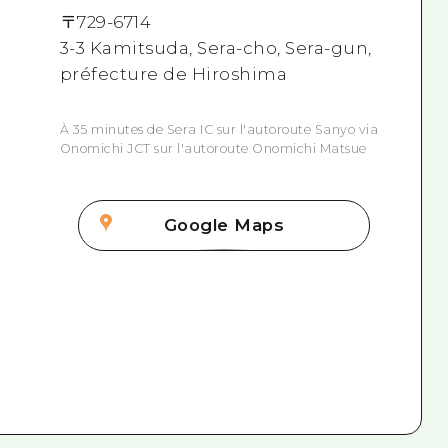
〒
729-6714
3-3 Kamitsuda, Sera-cho, Sera-gun,
préfecture de Hiroshima
À 35 minutes de Sera IC sur l'autoroute Sanyo via
Onomichi JCT sur l'autoroute Onomichi Matsue
Google Maps