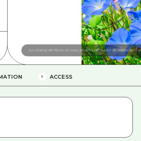
Est de Yamaguchi
Ehime
Shimane
Un champ de fleurs où vous pourrez découvrir de nouvelles cou
MATION
ACCESS