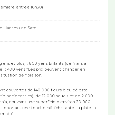
ernière entrée 16h30)
i de Hanamu no Sato
giens et plus) : 800 yens Enfants (de 4 ans à
re) : 400 yens *Les prix peuvent changer en
situation de floraison.
ont couvertes de 140 000 fleurs bleu céleste
tin occidentales), de 12 000 soucis et de 2 000
chia, couvrant une superficie d'environ 20 000
 apportant une touche rafraîchissante au plateau
en été.