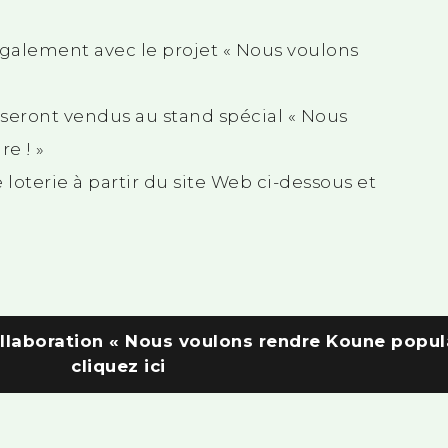
galement avec le projet « Nous voulons
e seront vendus au stand spécial « Nous
e ! »
 loterie à partir du site Web ci-dessous et
ollaboration « Nous voulons rendre Koune populai
cliquez ici