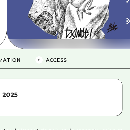
Est de Yamaguchi
Ehime
Shimane
MATION
ACCESS
 2025