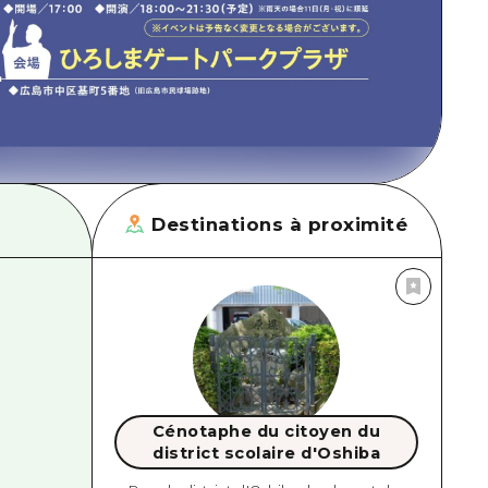
Destinations à proximité
Cénotaphe du citoyen du
district scolaire d'Oshiba