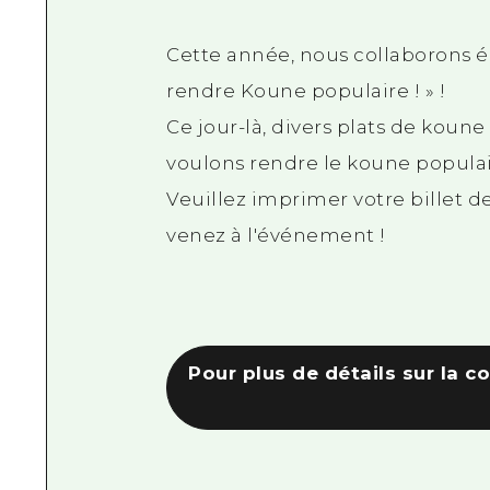
Cette année, nous collaborons é
rendre Koune populaire ! » !
Ce jour-là, divers plats de koun
voulons rendre le koune populair
Veuillez imprimer votre billet de
venez à l'événement !
Pour plus de détails sur la c