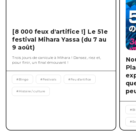
[8 000 feux d'artifice !] Le 51e
festival Mihara Yassa (du 7 au
9 août)
Trois jours de canicule à Mihara ! Dansez, riez et,
No
pour finir, un final émouvant !
Pla
exp
#
Bingo
#
Festivals
#
Feu d'artifice
que
peu
#
Histoire / culture
#
B
#
Ex