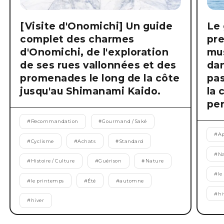
[Visite d'Onomichi] Un guide
Le 
complet des charmes
pre
d'Onomichi, de l'exploration
mus
de ses rues vallonnées et des
dan
promenades le long de la côte
pas
jusqu'au Shimanami Kaido.
la 
pen
#
Recommandation
#
Gourmand / Saké
#
Ap
#
Cyclisme
#
Achats
#
Standard
#
Na
#
Histoire / Culture
#
Guérison
#
Nature
#
le
#
le printemps
#
Été
#
automne
#
hi
#
hiver