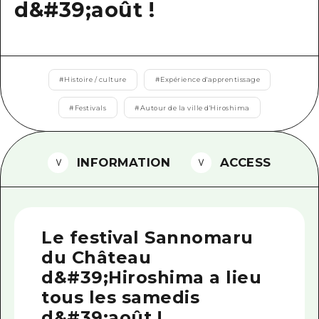
d&#39;août !
Guide bénévole
Vidéo d'Hiroshima
FAQ
#
Histoire / culture
#
Expérience d'apprentissage
Téléchargement de Photos
#
Festivals
#
Autour de la ville d'Hiroshima
Informations sur le transport en 
INFORMATION
ACCESS
Brochure touristique
Le festival Sannomaru
du Château
d&#39;Hiroshima a lieu
tous les samedis
d&#39;août !