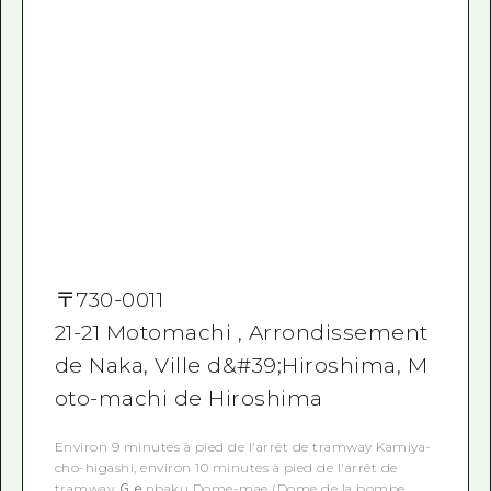
〒
730-0011
21-21 Motomachi , Arrondissement
de Naka, Ville d&#39;Hiroshima, M
oto-machi de Hiroshima
Environ 9 minutes à pied de l'arrêt de tramway Kamiya-
cho-higashi, environ 10 minutes à pied de l'arrêt de
tramway Ｇｅnbaku Dome-mae (Dome de la bombe