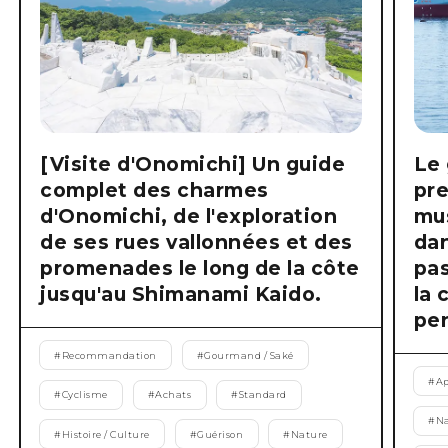
[Visite d'Onomichi] Un guide
Le 
complet des charmes
pre
d'Onomichi, de l'exploration
mus
de ses rues vallonnées et des
dan
promenades le long de la côte
pas
jusqu'au Shimanami Kaido.
la 
pen
#
Recommandation
#
Gourmand / Saké
#
Ap
#
Cyclisme
#
Achats
#
Standard
#
Na
#
Histoire / Culture
#
Guérison
#
Nature