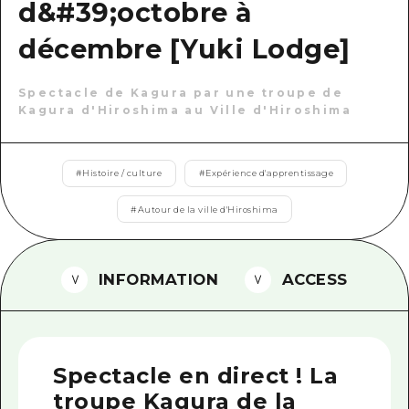
d&#39;octobre à
Guide bénévole
décembre [Yuki Lodge]
Vidéo d'Hiroshima
Spectacle de Kagura par une troupe de
FAQ
Kagura d'Hiroshima au Ville d'Hiroshima
Téléchargement de Photos
Informations sur le transport en 
#
Histoire / culture
#
Expérience d'apprentissage
Brochure touristique
#
Autour de la ville d'Hiroshima
INFORMATION
ACCESS
Spectacle en direct ! La
troupe Kagura de la