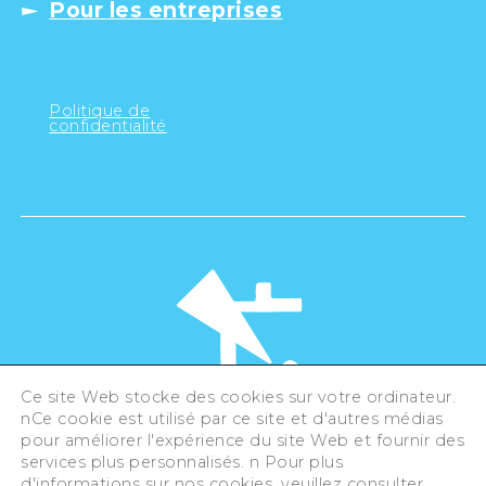
Pour les entreprises
Politique de
confidentialité
Ce site Web stocke des cookies sur votre ordinateur.
nCe cookie est utilisé par ce site et d'autres médias
pour améliorer l'expérience du site Web et fournir des
©Hiroshima Tourism Association /
services plus personnalisés. n Pour plus
Hiroshima Prefecture / Hiroshima City .
All rights reserved
d'informations sur nos cookies, veuillez consulter