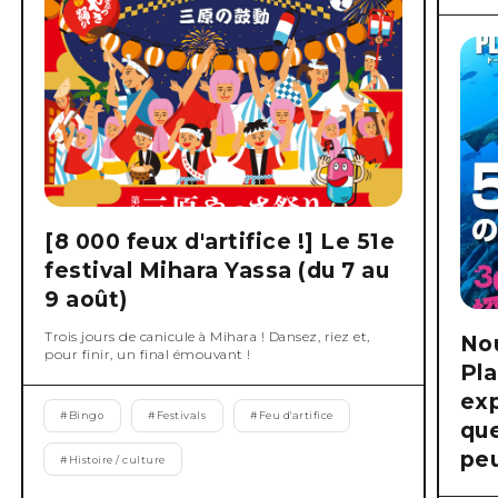
[8 000 feux d'artifice !] Le 51e
festival Mihara Yassa (du 7 au
9 août)
Trois jours de canicule à Mihara ! Dansez, riez et,
No
pour finir, un final émouvant !
Pla
exp
#
Bingo
#
Festivals
#
Feu d'artifice
que
peu
#
Histoire / culture