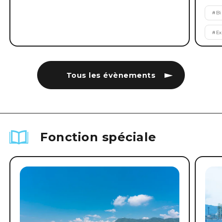
#
B
#
Ex
Tous les évènements
Fonction spéciale