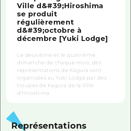
Ville d&#39;Hiroshima
se produit
régulièrement
d&#39;octobre à
décembre [Yuki Lodge]
Le deuxième et le quatrième
dimanche de chaque mois, des
représentations de Kagura sont
organisées au Yuki Lodge par des
troupes de Kagura de la Ville
d'Hiroshima.
Représentations