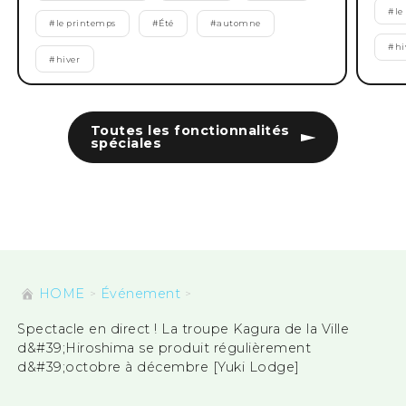
#
le
#
le printemps
#
Été
#
automne
#
hi
#
hiver
Toutes les fonctionnalités
spéciales
HOME
Événement
Spectacle en direct ! La troupe Kagura de la Ville
d&#39;Hiroshima se produit régulièrement
d&#39;octobre à décembre [Yuki Lodge]