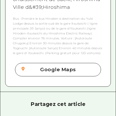
Ville d&#39;Hiroshima
Bus : Prendre le bus Hiroden à destination du Yuki
Lodge depuis la sortie sud de la gare Itsukaichi ( ligne
principale JR Sanyo) ou de la gare d'Itsukaichi (ligne
Hiroden-itsukaichi du Hiroshima Electric Railway).
Compter environ 76 minutes. Voiture : [Autoroute
Chugoku] Environ 30 minutes depuis la gare de
Togouchi. [Autoroute Sanyo] Environ 40 minutes depuis
la gare d' Itsukaichi. (Parking gratuit pour 120 voitures)
Google Maps
Partagez cet article