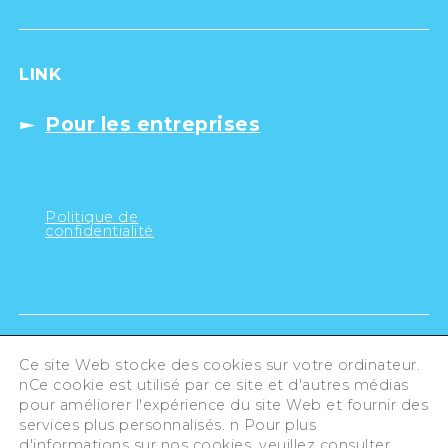
LINK
Pour les entreprises
Politique de
confidentialité
Ce site Web stocke des cookies sur votre ordinateur.
nCe cookie est utilisé par ce site et d'autres médias
pour améliorer l'expérience du site Web et fournir des
services plus personnalisés. n Pour plus
d'informations sur nos cookies, veuillez consulter