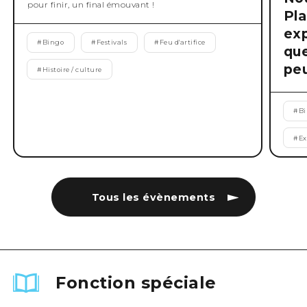
pour finir, un final émouvant !
Pla
exp
#
Bingo
#
Festivals
#
Feu d'artifice
que
peu
#
Histoire / culture
#
B
#
Ex
Tous les évènements
Fonction spéciale