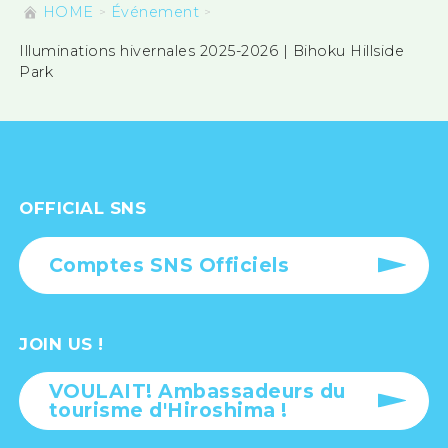
HOME
Événement
Illuminations hivernales 2025-2026 | Bihoku Hillside
Park
OFFICIAL SNS
Comptes SNS Officiels
JOIN US !
VOULAIT! Ambassadeurs du
tourisme d'Hiroshima !