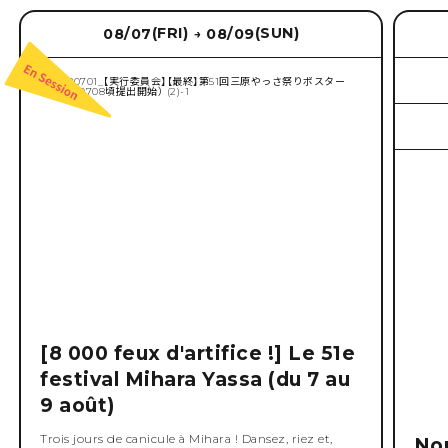
(FRI)
(SUN)
08/07
08/09
→
[8 000 feux d'artifice !] Le 51e
festival Mihara Yassa (du 7 au
9 août)
Trois jours de canicule à Mihara ! Dansez, riez et,
No