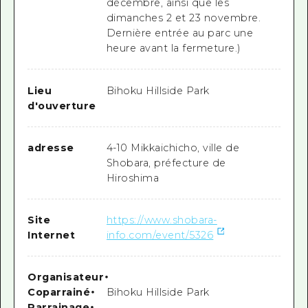
décembre, ainsi que les
dimanches 2 et 23 novembre.
Dernière entrée au parc une
heure avant la fermeture.)
Lieu
Bihoku Hillside Park
d'ouverture
adresse
4-10 Mikkaichicho, ville de
Shobara, préfecture de
Hiroshima
Site
https://www.shobara-
Internet
info.com/event/5326
Organisateur
・
Coparrainé
・
Bihoku Hillside Park
Parrainage
・