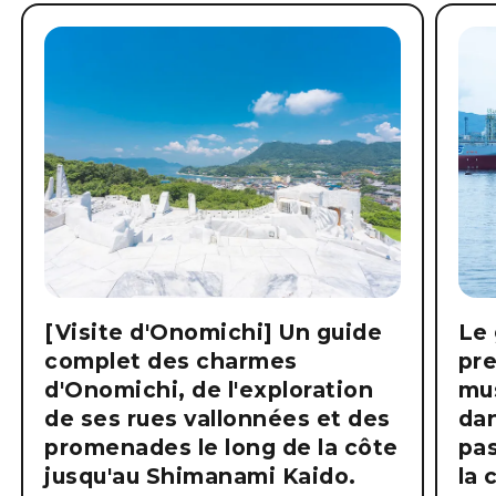
[Visite d'Onomichi] Un guide
Le 
complet des charmes
pre
d'Onomichi, de l'exploration
mus
de ses rues vallonnées et des
dan
promenades le long de la côte
pas
jusqu'au Shimanami Kaido.
la 