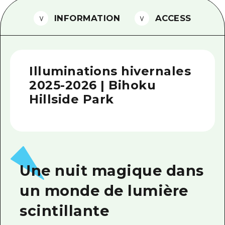
Guide bénévole
INFORMATION
ACCESS
Vidéo d'Hiroshima
FAQ
Illuminations hivernales
Téléchargement de Photos
2025-2026 | Bihoku
Informations sur le transport en 
Hillside Park
Brochure touristique
Une nuit magique dans
un monde de lumière
scintillante