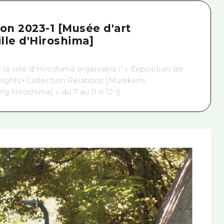
ion 2023-1 [Musée d'art
lle d'Hiroshima]
 ville d'Hiroshima organisera l' « Exposition de
hlights+Collection Relations [Murakami
 Hiroshima] » du 7 au 11 h 12 ().