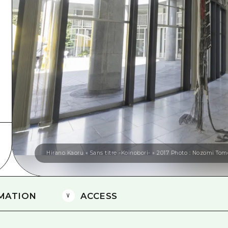
Est de Yamaguchi
Ehime
Shimane
Hirano Kaoru « Sans titre -Koinobori- » 2017 Photo : Nozomi To
MATION
ACCESS