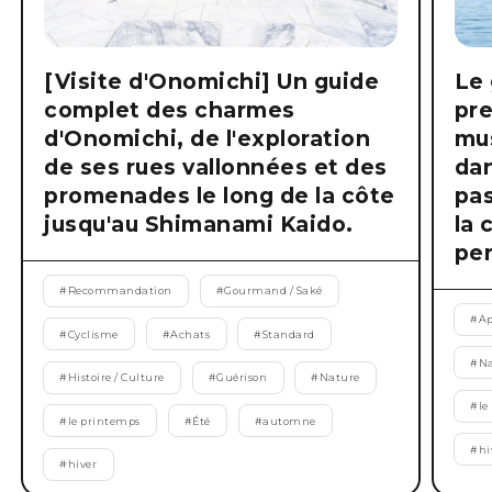
[Visite d'Onomichi] Un guide
Le 
complet des charmes
pre
d'Onomichi, de l'exploration
mus
de ses rues vallonnées et des
dan
promenades le long de la côte
pas
jusqu'au Shimanami Kaido.
la 
pen
#
Recommandation
#
Gourmand / Saké
#
Ap
#
Cyclisme
#
Achats
#
Standard
#
Na
#
Histoire / Culture
#
Guérison
#
Nature
#
le
#
le printemps
#
Été
#
automne
#
hi
#
hiver