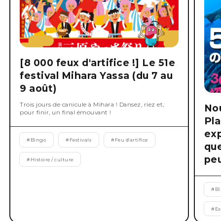
[8 000 feux d'artifice !] Le 51e
festival Mihara Yassa (du 7 au
9 août)
Trois jours de canicule à Mihara ! Dansez, riez et,
No
pour finir, un final émouvant !
Pla
exp
#
Bingo
#
Festivals
#
Feu d'artifice
que
peu
#
Histoire / culture
#
B
#
Ex