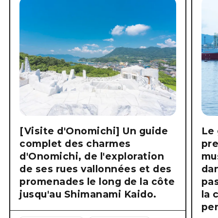
[Visite d'Onomichi] Un guide
Le 
complet des charmes
pre
d'Onomichi, de l'exploration
mus
de ses rues vallonnées et des
dan
promenades le long de la côte
pas
jusqu'au Shimanami Kaido.
la 
pen