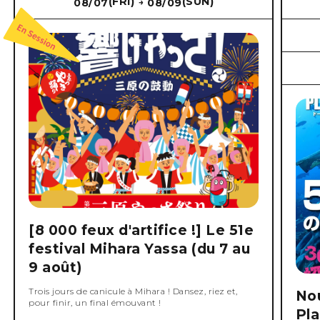
(FRI)
(SUN)
08/07
08/09
→
[8 000 feux d'artifice !] Le 51e
festival Mihara Yassa (du 7 au
9 août)
Trois jours de canicule à Mihara ! Dansez, riez et,
No
pour finir, un final émouvant !
Pla