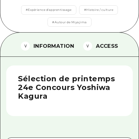
Guide bénévole
#
Expérience d'apprentissage
#
Histoire / culture
Vidéo d'Hiroshima
#
Autour de Miyajima
FAQ
INFORMATION
ACCESS
Téléchargement de Photos
Informations sur le transport en 
Brochure touristique
Sélection de printemps
24e Concours Yoshiwa
Kagura