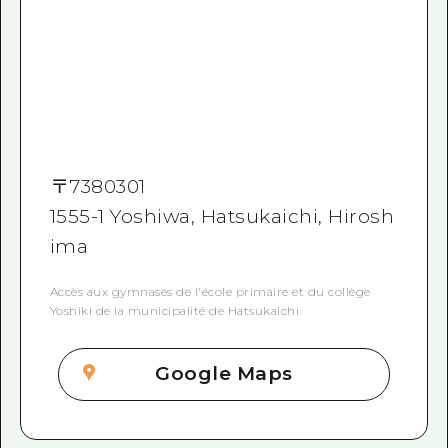
〒
7380301
1555-1 Yoshiwa, Hatsukaichi, Hirosh
ima
Accès aux gymnases de l'école primaire et du collège
Yoshiki de la municipalité de Hatsukaichi
Google Maps