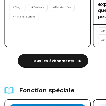
exp
#
Bingo
#
Festivals
#
Feu d'artifice
que
peu
#
Histoire / culture
#
B
#
Ex
Tous les évènements
Fonction spéciale